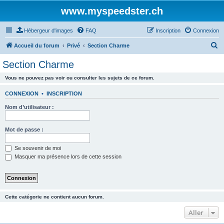
www.myspeedster.ch
Hébergeur d'images
FAQ
Inscription
Connexion
R
Accueil du forum
Privé
Section Charme
e
Section Charme
c
Vous ne pouvez pas voir ou consulter les sujets de ce forum.
h
e
CONNEXION
•
INSCRIPTION
r
Nom d’utilisateur :
c
h
Mot de passe :
e
Se souvenir de moi
r
Masquer ma présence lors de cette session
Cette catégorie ne contient aucun forum.
Aller