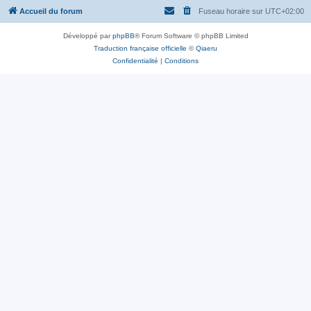
Accueil du forum
Fuseau horaire sur
UTC+02:00
Développé par
phpBB
® Forum Software © phpBB Limited
Traduction française officielle
©
Qiaeru
Confidentialité
|
Conditions