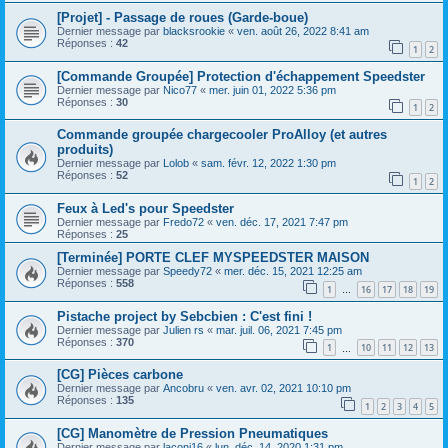
[Projet] - Passage de roues (Garde-boue)
Dernier message par
blacksrookie
«
ven. août 26, 2022 8:41 am
Réponses :
42
1
2
[Commande Groupée] Protection d'échappement Speedster
Dernier message par
Nico77
«
mer. juin 01, 2022 5:36 pm
Réponses :
30
1
2
Commande groupée chargecooler ProAlloy (et autres
produits)
Dernier message par
Lolob
«
sam. févr. 12, 2022 1:30 pm
Réponses :
52
1
2
Feux à Led's pour Speedster
Dernier message par
Fredo72
«
ven. déc. 17, 2021 7:47 pm
Réponses :
25
[Terminée] PORTE CLEF MYSPEEDSTER MAISON
Dernier message par
Speedy72
«
mer. déc. 15, 2021 12:25 am
Réponses :
558
1
16
17
18
19
…
Pistache project by Sebcbien : C'est fini !
Dernier message par
Julien rs
«
mar. juil. 06, 2021 7:45 pm
Réponses :
370
1
10
11
12
13
…
[CG] Pièces carbone
Dernier message par
Ancobru
«
ven. avr. 02, 2021 10:10 pm
Réponses :
135
1
2
3
4
5
[CG] Manomètre de Pression Pneumatiques
Dernier message par
laconi16
«
lun. déc. 14, 2020 1:31 pm