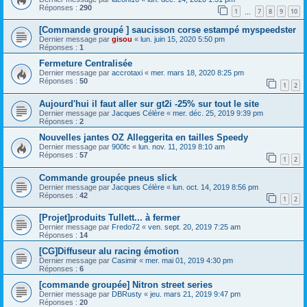
Réponses :
290
1
7
8
9
10
…
[Commande groupé ] saucisson corse estampé myspeedster
Dernier message par
gisou
«
lun. juin 15, 2020 5:50 pm
Réponses :
1
Fermeture Centralisée
Dernier message par
accrotaxi
«
mer. mars 18, 2020 8:25 pm
Réponses :
50
1
2
Aujourd'hui il faut aller sur gt2i -25% sur tout le site
Dernier message par
Jacques Célère
«
mer. déc. 25, 2019 9:39 pm
Réponses :
2
Nouvelles jantes OZ Alleggerita en tailles Speedy
Dernier message par
900fc
«
lun. nov. 11, 2019 8:10 am
Réponses :
57
1
2
Commande groupée pneus slick
Dernier message par
Jacques Célère
«
lun. oct. 14, 2019 8:56 pm
Réponses :
42
1
2
[Projet]produits Tullett... à fermer
Dernier message par
Fredo72
«
ven. sept. 20, 2019 7:25 am
Réponses :
14
[CG]Diffuseur alu racing émotion
Dernier message par
Casimir
«
mer. mai 01, 2019 4:30 pm
Réponses :
6
[commande groupée] Nitron street series
Dernier message par
DBRusty
«
jeu. mars 21, 2019 9:47 pm
Réponses :
20