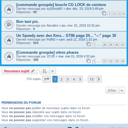
[commande groupée] boucle CG LOCK de ceinture
Dernier message par
syl20sub81
«
dim. déc. 23, 2018 5:49 pm
Réponses :
98
1
2
3
4
Bon tant pis.
Dernier message par
Ancobru
«
jeu. nov. 01, 2018 10:32 pm
Réponses :
9
Un Speedy avec des Kms... GT86 page 24... "---" page 30
Dernier message par
Puff92
«
sam. août 11, 2018 1:32 pm
Réponses :
924
1
28
29
30
31
…
[Commande groupée] vitres phares
Dernier message par
JCVD
«
mar. mai 15, 2018 4:32 pm
Réponses :
395
1
11
12
13
14
…
Nouveau sujet
Page
1
sur
13
1
2
3
4
5
13
Suivant
376 sujets
…
Aller
PERMISSIONS DU FORUM
Vous
ne pouvez pas
publier de nouveaux sujets dans ce forum
Vous
ne pouvez pas
répondre aux sujets dans ce forum
Vous
ne pouvez pas
modifier vos messages dans ce forum
Vous
ne pouvez pas
supprimer vos messages dans ce forum