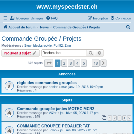
www.myspeedster.ch
Hébergeur d'images
FAQ
Inscription
Connexion
R
Accueil du forum
News
Commande Groupée / Projets
e
Commande Groupée / Projets
c
Modérateurs :
Stew
,
blacksrookie
,
Puff92
,
Zing
h
Rechercher
Recherche avanc
Nouveau sujet
e
Page
1
sur
13
1
2
3
4
5
13
Suivant
376 sujets
r
…
c
Annonces
h
règle des commandes groupées
e
Dernier message par
senior
«
mar. janv. 19, 2016 10:49 pm
Réponses :
4
r
Sujets
Commande groupée jantes MOTEC MCR2
Dernier message par
VX'er
«
jeu. févr. 05, 2026 1:47 pm
Réponses :
145
1
2
3
4
5
COMMANDE GROUPEE PEDALIER TAT
Dernier message par
Lolob
«
jeu. mai 08, 2025 7:01 pm
Réponses :
188