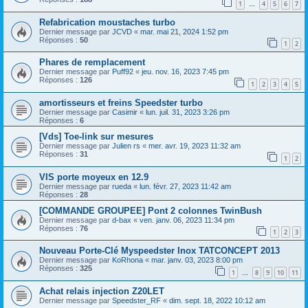
1
4
5
6
7
…
Refabrication moustaches turbo
Dernier message par
JCVD
«
mar. mai 21, 2024 1:52 pm
Réponses :
50
1
2
Phares de remplacement
Dernier message par
Puff92
«
jeu. nov. 16, 2023 7:45 pm
Réponses :
126
1
2
3
4
5
amortisseurs et freins Speedster turbo
Dernier message par
Casimir
«
lun. juil. 31, 2023 3:26 pm
Réponses :
6
[Vds] Toe-link sur mesures
Dernier message par
Julien rs
«
mer. avr. 19, 2023 11:32 am
Réponses :
31
1
2
VIS porte moyeux en 12.9
Dernier message par
rueda
«
lun. févr. 27, 2023 11:42 am
Réponses :
28
[COMMANDE GROUPEE] Pont 2 colonnes TwinBush
Dernier message par
d-bax
«
ven. janv. 06, 2023 11:34 pm
Réponses :
76
1
2
3
Nouveau Porte-Clé Myspeedster Inox TATCONCEPT 2013
Dernier message par
KoRhona
«
mar. janv. 03, 2023 8:00 pm
Réponses :
325
1
8
9
10
11
…
Achat relais injection Z20LET
Dernier message par
Speedster_RF
«
dim. sept. 18, 2022 10:12 am