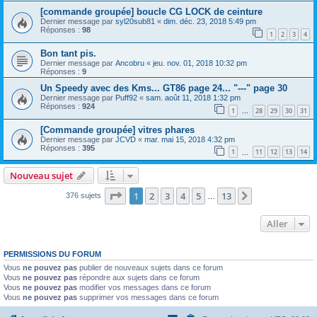
[commande groupée] boucle CG LOCK de ceinture
Dernier message par
syl20sub81
«
dim. déc. 23, 2018 5:49 pm
Réponses :
98
1
2
3
4
Bon tant pis.
Dernier message par
Ancobru
«
jeu. nov. 01, 2018 10:32 pm
Réponses :
9
Un Speedy avec des Kms... GT86 page 24... "---" page 30
Dernier message par
Puff92
«
sam. août 11, 2018 1:32 pm
Réponses :
924
1
28
29
30
31
…
[Commande groupée] vitres phares
Dernier message par
JCVD
«
mar. mai 15, 2018 4:32 pm
Réponses :
395
1
11
12
13
14
…
Nouveau sujet
Page
1
sur
13
1
2
3
4
5
13
Suivant
376 sujets
…
Aller
PERMISSIONS DU FORUM
Vous
ne pouvez pas
publier de nouveaux sujets dans ce forum
Vous
ne pouvez pas
répondre aux sujets dans ce forum
Vous
ne pouvez pas
modifier vos messages dans ce forum
Vous
ne pouvez pas
supprimer vos messages dans ce forum