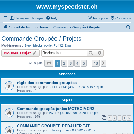
www.myspeedster.ch
Hébergeur d'images
FAQ
Inscription
Connexion
R
Accueil du forum
News
Commande Groupée / Projets
e
Commande Groupée / Projets
c
Modérateurs :
Stew
,
blacksrookie
,
Puff92
,
Zing
h
Rechercher
Recherche avanc
Nouveau sujet
e
Page
1
sur
13
1
2
3
4
5
13
Suivant
376 sujets
r
…
c
Annonces
h
règle des commandes groupées
e
Dernier message par
senior
«
mar. janv. 19, 2016 10:49 pm
Réponses :
4
r
Sujets
Commande groupée jantes MOTEC MCR2
Dernier message par
VX'er
«
jeu. févr. 05, 2026 1:47 pm
Réponses :
145
1
2
3
4
5
COMMANDE GROUPEE PEDALIER TAT
Dernier message par
Lolob
«
jeu. mai 08, 2025 7:01 pm
Réponses :
188