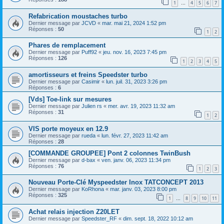
1
4
5
6
7
…
Refabrication moustaches turbo
Dernier message par
JCVD
«
mar. mai 21, 2024 1:52 pm
Réponses :
50
1
2
Phares de remplacement
Dernier message par
Puff92
«
jeu. nov. 16, 2023 7:45 pm
Réponses :
126
1
2
3
4
5
amortisseurs et freins Speedster turbo
Dernier message par
Casimir
«
lun. juil. 31, 2023 3:26 pm
Réponses :
6
[Vds] Toe-link sur mesures
Dernier message par
Julien rs
«
mer. avr. 19, 2023 11:32 am
Réponses :
31
1
2
VIS porte moyeux en 12.9
Dernier message par
rueda
«
lun. févr. 27, 2023 11:42 am
Réponses :
28
[COMMANDE GROUPEE] Pont 2 colonnes TwinBush
Dernier message par
d-bax
«
ven. janv. 06, 2023 11:34 pm
Réponses :
76
1
2
3
Nouveau Porte-Clé Myspeedster Inox TATCONCEPT 2013
Dernier message par
KoRhona
«
mar. janv. 03, 2023 8:00 pm
Réponses :
325
1
8
9
10
11
…
Achat relais injection Z20LET
Dernier message par
Speedster_RF
«
dim. sept. 18, 2022 10:12 am