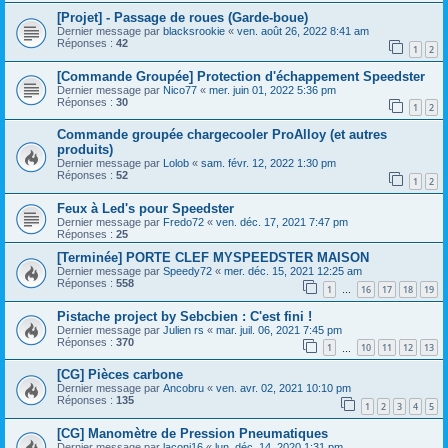
[Projet] - Passage de roues (Garde-boue)
Dernier message par
blacksrookie
«
ven. août 26, 2022 8:41 am
Réponses :
42
1
2
[Commande Groupée] Protection d'échappement Speedster
Dernier message par
Nico77
«
mer. juin 01, 2022 5:36 pm
Réponses :
30
1
2
Commande groupée chargecooler ProAlloy (et autres
produits)
Dernier message par
Lolob
«
sam. févr. 12, 2022 1:30 pm
Réponses :
52
1
2
Feux à Led's pour Speedster
Dernier message par
Fredo72
«
ven. déc. 17, 2021 7:47 pm
Réponses :
25
[Terminée] PORTE CLEF MYSPEEDSTER MAISON
Dernier message par
Speedy72
«
mer. déc. 15, 2021 12:25 am
Réponses :
558
1
16
17
18
19
…
Pistache project by Sebcbien : C'est fini !
Dernier message par
Julien rs
«
mar. juil. 06, 2021 7:45 pm
Réponses :
370
1
10
11
12
13
…
[CG] Pièces carbone
Dernier message par
Ancobru
«
ven. avr. 02, 2021 10:10 pm
Réponses :
135
1
2
3
4
5
[CG] Manomètre de Pression Pneumatiques
Dernier message par
laconi16
«
lun. déc. 14, 2020 1:31 pm