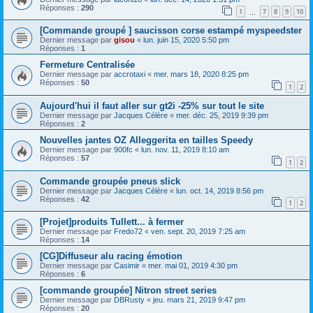
Réponses :
290
1
7
8
9
10
…
[Commande groupé ] saucisson corse estampé myspeedster
Dernier message par
gisou
«
lun. juin 15, 2020 5:50 pm
Réponses :
1
Fermeture Centralisée
Dernier message par
accrotaxi
«
mer. mars 18, 2020 8:25 pm
Réponses :
50
1
2
Aujourd'hui il faut aller sur gt2i -25% sur tout le site
Dernier message par
Jacques Célère
«
mer. déc. 25, 2019 9:39 pm
Réponses :
2
Nouvelles jantes OZ Alleggerita en tailles Speedy
Dernier message par
900fc
«
lun. nov. 11, 2019 8:10 am
Réponses :
57
1
2
Commande groupée pneus slick
Dernier message par
Jacques Célère
«
lun. oct. 14, 2019 8:56 pm
Réponses :
42
1
2
[Projet]produits Tullett... à fermer
Dernier message par
Fredo72
«
ven. sept. 20, 2019 7:25 am
Réponses :
14
[CG]Diffuseur alu racing émotion
Dernier message par
Casimir
«
mer. mai 01, 2019 4:30 pm
Réponses :
6
[commande groupée] Nitron street series
Dernier message par
DBRusty
«
jeu. mars 21, 2019 9:47 pm
Réponses :
20