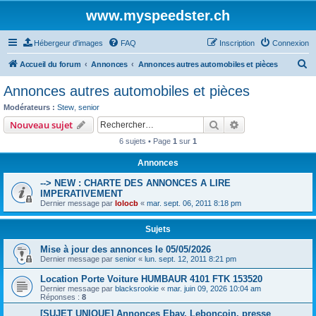
www.myspeedster.ch
Hébergeur d'images
FAQ
Inscription
Connexion
R
Accueil du forum
Annonces
Annonces autres automobiles et pièces
e
Annonces autres automobiles et pièces
c
Modérateurs :
Stew
,
senior
h
Rechercher
Recherche avanc
Nouveau sujet
e
6 sujets • Page
1
sur
1
r
Annonces
c
--> NEW : CHARTE DES ANNONCES A LIRE
h
IMPERATIVEMENT
e
Dernier message par
lolocb
«
mar. sept. 06, 2011 8:18 pm
r
Sujets
Mise à jour des annonces le 05/05/2026
Dernier message par
senior
«
lun. sept. 12, 2011 8:21 pm
Location Porte Voiture HUMBAUR 4101 FTK 153520
Dernier message par
blacksrookie
«
mar. juin 09, 2026 10:04 am
Réponses :
8
[SUJET UNIQUE] Annonces Ebay, Leboncoin, presse