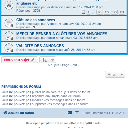
anglaise etc
Dernier message par
fer de lance
«
mer. avr. 17, 2024 2:30 pm
Réponses :
3709
1
121
122
123
124
…
Clôture des annonces
Dernier message par
Ancobru
«
sam. avr. 06, 2019 11:24 am
Réponses :
9
MERCI DE PENSER A CLÔTURER VOS ANNONCES
Dernier message par
senior
«
mar. mars 03, 2015 6:56 am
VALIDITE DES ANNONCES
Dernier message par
senior
«
jeu. août 28, 2014 4:52 am
Nouveau sujet
6 sujets • Page
1
sur
1
Aller
PERMISSIONS DU FORUM
Vous
ne pouvez pas
publier de nouveaux sujets dans ce forum
Vous
ne pouvez pas
répondre aux sujets dans ce forum
Vous
ne pouvez pas
modifier vos messages dans ce forum
Vous
ne pouvez pas
supprimer vos messages dans ce forum
Accueil du forum
Fuseau horaire sur
UTC+02:00
Développé par
phpBB
® Forum Software © phpBB Limited