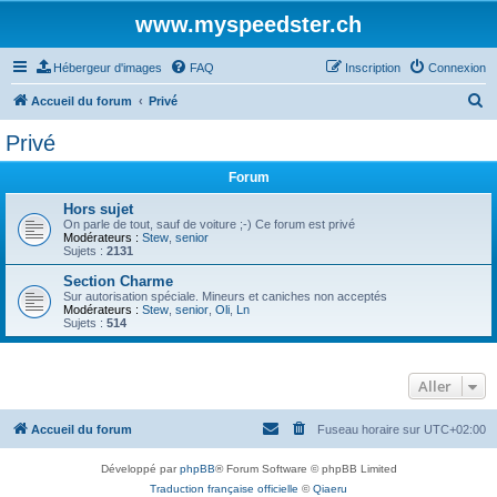
www.myspeedster.ch
Hébergeur d'images
FAQ
Inscription
Connexion
R
Accueil du forum
Privé
e
Privé
c
Forum
h
e
Hors sujet
On parle de tout, sauf de voiture ;-) Ce forum est privé
r
Modérateurs :
Stew
,
senior
Sujets :
2131
c
Section Charme
h
Sur autorisation spéciale. Mineurs et caniches non acceptés
Modérateurs :
Stew
,
senior
,
Oli
,
Ln
e
Sujets :
514
r
Aller
Accueil du forum
Fuseau horaire sur
UTC+02:00
Développé par
phpBB
® Forum Software © phpBB Limited
Traduction française officielle
©
Qiaeru