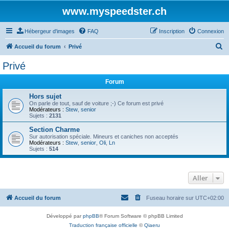
www.myspeedster.ch
Hébergeur d'images
FAQ
Inscription
Connexion
R
Accueil du forum
Privé
e
Privé
c
Forum
h
e
Hors sujet
On parle de tout, sauf de voiture ;-) Ce forum est privé
r
Modérateurs :
Stew
,
senior
Sujets :
2131
c
Section Charme
h
Sur autorisation spéciale. Mineurs et caniches non acceptés
Modérateurs :
Stew
,
senior
,
Oli
,
Ln
e
Sujets :
514
r
Aller
Accueil du forum
Fuseau horaire sur
UTC+02:00
Développé par
phpBB
® Forum Software © phpBB Limited
Traduction française officielle
©
Qiaeru