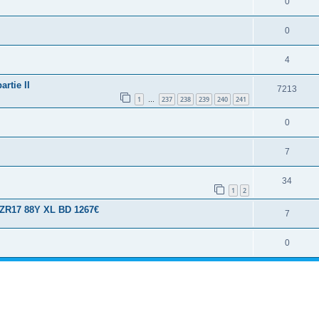
0
0
4
rtie II
7213
1
237
238
239
240
241
…
0
7
34
1
2
5 ZR17 88Y XL BD 1267€
7
0