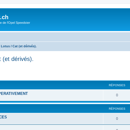
.ch
e de l'Opel Speedster
otus / Cat (et dérivés).
(et dérivés).
cher
cherche avancée
RÉPONSES
MPERATIVEMENT
0
RÉPONSES
CES
0