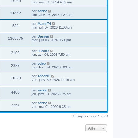
17945
mar. nov. 11, 2014 4:32 am
par
senior
21442
dim. janv. 06, 2013 4:27 am
par
Marco74
531
mar. juil. 07, 2026 11:08 pm
par
Damien
1305775
mer. juin 03, 2026 9:21 pm
par
Ludo80
2103
lun. avr. 06, 2026 7:50 am
par
Lolob
2387
mar. févr. 24, 2026 8:09 pm
par
Ancobru
11873
ven. janv. 30, 2026 12:45 am
par
senior
4406
jeu. janv. 01, 2026 2:25 am
par
senior
7267
ven. mai 01, 2020 9:35 pm
10 sujets • Page
1
sur
1
Aller