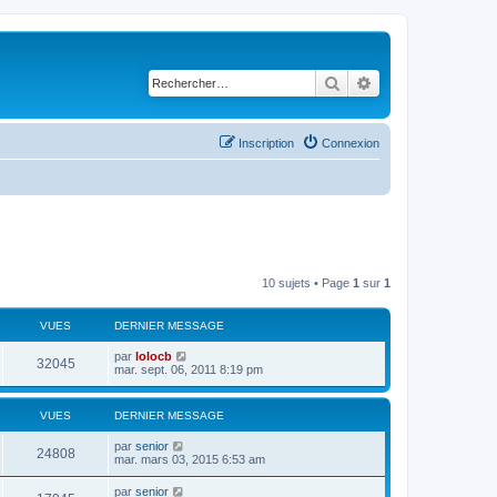
Rechercher
Recherche avancé
Inscription
Connexion
10 sujets • Page
1
sur
1
VUES
DERNIER MESSAGE
par
lolocb
32045
mar. sept. 06, 2011 8:19 pm
VUES
DERNIER MESSAGE
par
senior
24808
mar. mars 03, 2015 6:53 am
par
senior