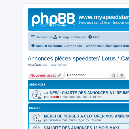
www.myspeedster
Bienvenue sur LE forum francophon
Raccourcis
Hébergeur d'images
FAQ
Accueil du forum
Annonces
Annonces pièces speedster/ L
Annonces pièces speedster/ Lotus / Cat 
Modérateurs :
Stew
,
senior
Recher
Re
Nouveau sujet
ANNONCES
--> NEW : CHARTE DES ANNONCES A LIRE I
par
lolocb
»
mar. sept. 06, 2011 8:19 pm
SUJETS
MERCI DE PENSER A CLÔTURER VOS ANNON
par
senior
»
mar. mars 03, 2015 6:53 am
VALIDITE DES ANNONCES 12 MOIS MAXI