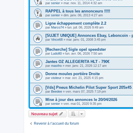
par
senior
»
mar. nov. 11, 2014 4:32 am
RAPPEL à tous les annonceurs !!!!!
par
senior
»
dim. janv. 06, 2013 4:27 am
Ligne échappement complète 2.2
par
Marco74
»
lun. juil. 06, 2026 9:49 am
[SUJET UNIQUE] Annonces Ebay, Leboncoin - pa
par
Vince68
»
mar. janv. 01, 2008 3:45 pm
[Recherche] Sigle opel speedster
par
Ludo80
»
lun. avr. 06, 2026 7:50 am
Jantes OZ ALLEGERITA HLT - 790€
par
mastho
»
mer. janv. 21, 2026 12:17 am
Donne moules portière Droite
par
visiteur
»
mar. oct. 21, 2025 4:15 pm
[Vds] Pneus Michelin Pilot Super Sport 205x4
par
Beedee
»
ven. mars 07, 2025 7:19 pm
Mise à jour des annonces le 20/04/2026
par
senior
»
ven. mai 01, 2020 9:35 pm
Nouveau sujet
Revenir à l’accueil du forum