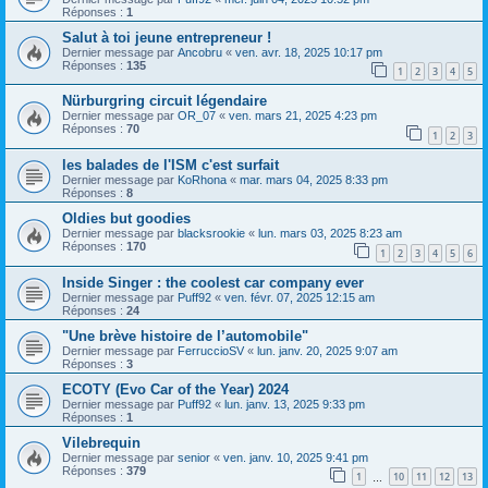
Réponses :
1
Salut à toi jeune entrepreneur !
Dernier message par
Ancobru
«
ven. avr. 18, 2025 10:17 pm
Réponses :
135
1
2
3
4
5
Nürburgring circuit légendaire
Dernier message par
OR_07
«
ven. mars 21, 2025 4:23 pm
Réponses :
70
1
2
3
les balades de l'ISM c'est surfait
Dernier message par
KoRhona
«
mar. mars 04, 2025 8:33 pm
Réponses :
8
Oldies but goodies
Dernier message par
blacksrookie
«
lun. mars 03, 2025 8:23 am
Réponses :
170
1
2
3
4
5
6
Inside Singer : the coolest car company ever
Dernier message par
Puff92
«
ven. févr. 07, 2025 12:15 am
Réponses :
24
"Une brève histoire de l’automobile"
Dernier message par
FerruccioSV
«
lun. janv. 20, 2025 9:07 am
Réponses :
3
ECOTY (Evo Car of the Year) 2024
Dernier message par
Puff92
«
lun. janv. 13, 2025 9:33 pm
Réponses :
1
Vilebrequin
Dernier message par
senior
«
ven. janv. 10, 2025 9:41 pm
Réponses :
379
1
10
11
12
13
…