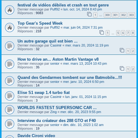
festival de vidéos débiles et crash en tout genre
Dernier message par
Puff92
«
lun. oct. 14, 2024 8:43 pm
Réponses :
9083
1
300
301
302
303
…
Top Gear's Speed Week
Dernier message par
Puff92
«
mar. juin 04, 2024 7:31 pm
Réponses :
218
1
5
6
7
8
…
Un autre garage quil est bien ...
Dernier message par
Casimir
«
mer. mars 20, 2024 11:19 pm
Réponses :
32
1
2
How to drive an... Aston Martin Vantage v8
Dernier message par
senior
«
mer. mars 13, 2024 10:43 pm
Réponses :
35
1
2
Quand des Gendarmes tombent sur une Batmobile...!!!
Dernier message par
senior
«
mer. janv. 10, 2024 6:50 pm
Réponses :
14
Elise S1 swap 1.4 turbo fiat
Dernier message par
Casimir
«
lun. janv. 01, 2024 11:15 pm
Réponses :
3
WORLDS FASTEST SUPERSONIC CAR ...
Dernier message par
Zing
«
mer. déc. 20, 2023 9:55 pm
Interview du créateur des 288 GTO et F40
Dernier message par
senior
«
dim. déc. 10, 2023 1:02 am
Réponses :
19
Davide Cironi video