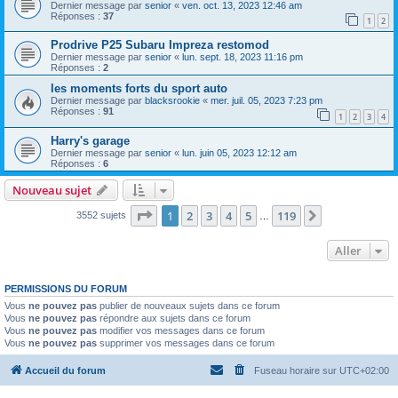
Dernier message par
senior
«
ven. oct. 13, 2023 12:46 am
Réponses :
37
1
2
Prodrive P25 Subaru Impreza restomod
Dernier message par
senior
«
lun. sept. 18, 2023 11:16 pm
Réponses :
2
les moments forts du sport auto
Dernier message par
blacksrookie
«
mer. juil. 05, 2023 7:23 pm
Réponses :
91
1
2
3
4
Harry's garage
Dernier message par
senior
«
lun. juin 05, 2023 12:12 am
Réponses :
6
Nouveau sujet
Page
1
sur
119
1
2
3
4
5
119
Suivant
3552 sujets
…
Aller
PERMISSIONS DU FORUM
Vous
ne pouvez pas
publier de nouveaux sujets dans ce forum
Vous
ne pouvez pas
répondre aux sujets dans ce forum
Vous
ne pouvez pas
modifier vos messages dans ce forum
Vous
ne pouvez pas
supprimer vos messages dans ce forum
Accueil du forum
Fuseau horaire sur
UTC+02:00