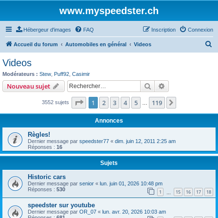
www.myspeedster.ch
Hébergeur d'images
FAQ
Inscription
Connexion
R
Accueil du forum
Automobiles en général
Videos
e
Videos
c
Modérateurs :
Stew
,
Puff92
,
Casimir
h
Rechercher
Recherche avanc
Nouveau sujet
e
Page
1
sur
119
1
2
3
4
5
119
Suivant
3552 sujets
r
…
c
Annonces
h
Règles!
e
Dernier message par
speedster77
«
dim. juin 12, 2011 2:25 am
Réponses :
16
r
Sujets
Historic cars
Dernier message par
senior
«
lun. juin 01, 2026 10:48 pm
Réponses :
530
1
15
16
17
18
…
speedster sur youtube
Dernier message par
OR_07
«
lun. avr. 20, 2026 10:03 am
Réponses :
681