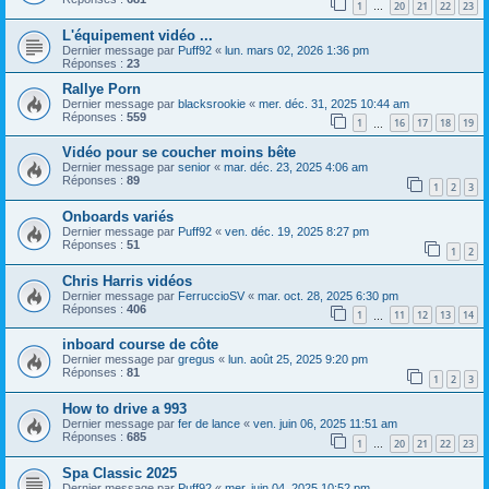
1
20
21
22
23
…
L'équipement vidéo ...
Dernier message par
Puff92
«
lun. mars 02, 2026 1:36 pm
Réponses :
23
Rallye Porn
Dernier message par
blacksrookie
«
mer. déc. 31, 2025 10:44 am
Réponses :
559
1
16
17
18
19
…
Vidéo pour se coucher moins bête
Dernier message par
senior
«
mar. déc. 23, 2025 4:06 am
Réponses :
89
1
2
3
Onboards variés
Dernier message par
Puff92
«
ven. déc. 19, 2025 8:27 pm
Réponses :
51
1
2
Chris Harris vidéos
Dernier message par
FerruccioSV
«
mar. oct. 28, 2025 6:30 pm
Réponses :
406
1
11
12
13
14
…
inboard course de côte
Dernier message par
gregus
«
lun. août 25, 2025 9:20 pm
Réponses :
81
1
2
3
How to drive a 993
Dernier message par
fer de lance
«
ven. juin 06, 2025 11:51 am
Réponses :
685
1
20
21
22
23
…
Spa Classic 2025
Dernier message par
Puff92
«
mer. juin 04, 2025 10:52 pm