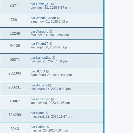
par
Denis_31
43711
dim. déc. 21, 2025 6:17 pm
par
Arthus Green
7661
sam. nov. 01, 2025 2:52 pm
par
Ancobru
12249
mar. oct. 14, 2025 1:02 am
par
Fredo72
54136
lun. sept. 08, 2025 9:51 pm
par
Lambo2go
56371
dim. juil. 20, 2025 1:04 pm
par
JCVD
232304
sam. mars 23, 2024 4:35 pm
par
AirTony
238231
dim. mars 17, 2024 9:02 pm
par
extremex
43867
lun. nov. 06, 2023 11:03 pm
par
rueda
114209
mar. sept. 12, 2023 11:47 pm
par
Grillon
3243
mar. juil. 25, 2023 8:04 pm