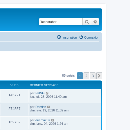
Rechercher
Recherche avancé
Inscription
Connexion
1
2
3
Suivant
85 sujets
VUES
DERNIER MESSAGE
par
PatVG
145721
jeu. juil. 23, 2026 11:40 am
par
Damien
274557
dim. avr. 19, 2026 11:32 am
par
ericmax87
169732
dim. janv. 04, 2026 1:24 am