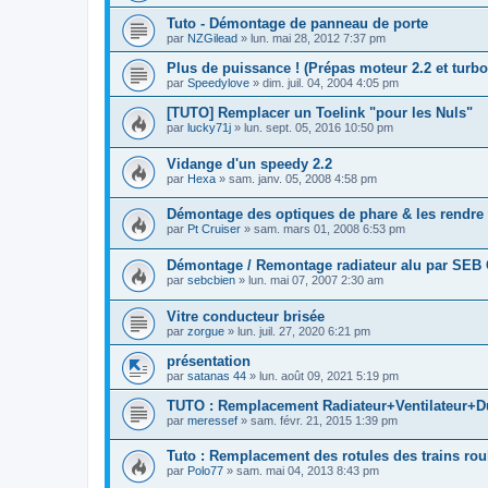
Tuto - Démontage de panneau de porte
par
NZGilead
»
lun. mai 28, 2012 7:37 pm
Plus de puissance ! (Prépas moteur 2.2 et turbo
par
Speedylove
»
dim. juil. 04, 2004 4:05 pm
[TUTO] Remplacer un Toelink "pour les Nuls"
par
lucky71j
»
lun. sept. 05, 2016 10:50 pm
Vidange d'un speedy 2.2
par
Hexa
»
sam. janv. 05, 2008 4:58 pm
Démontage des optiques de phare & les rendre
par
Pt Cruiser
»
sam. mars 01, 2008 6:53 pm
Démontage / Remontage radiateur alu par SEB 
par
sebcbien
»
lun. mai 07, 2007 2:30 am
Vitre conducteur brisée
par
zorgue
»
lun. juil. 27, 2020 6:21 pm
présentation
par
satanas 44
»
lun. août 09, 2021 5:19 pm
TUTO : Remplacement Radiateur+Ventilateur+D
par
meressef
»
sam. févr. 21, 2015 1:39 pm
Tuto : Remplacement des rotules des trains rou
par
Polo77
»
sam. mai 04, 2013 8:43 pm