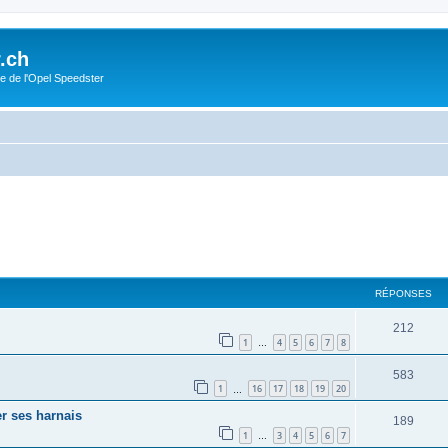
.ch
e de l'Opel Speedster
cher
cherche avancée
RÉPONSES
212
1
4
5
6
7
8
…
583
1
16
17
18
19
20
…
r ses harnais
189
1
3
4
5
6
7
…