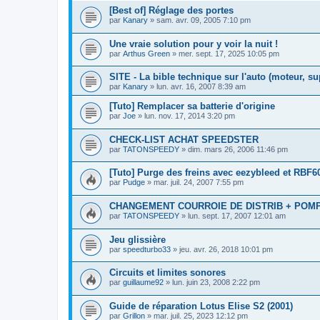
[Best of] Réglage des portes
par
Kanary
»
sam. avr. 09, 2005 7:10 pm
Une vraie solution pour y voir la nuit !
par
Arthus Green
»
mer. sept. 17, 2025 10:05 pm
SITE - La bible technique sur l'auto (moteur, s
par
Kanary
»
lun. avr. 16, 2007 8:39 am
[Tuto] Remplacer sa batterie d'origine
par
Joe
»
lun. nov. 17, 2014 3:20 pm
CHECK-LIST ACHAT SPEEDSTER
par
TATONSPEEDY
»
dim. mars 26, 2006 11:46 pm
[Tuto] Purge des freins avec eezybleed et RBF
par
Pudge
»
mar. juil. 24, 2007 7:55 pm
CHANGEMENT COURROIE DE DISTRIB + POMPE
par
TATONSPEEDY
»
lun. sept. 17, 2007 12:01 am
Jeu glissière
par
speedturbo33
»
jeu. avr. 26, 2018 10:01 pm
Circuits et limites sonores
par
guillaume92
»
lun. juin 23, 2008 2:22 pm
Guide de réparation Lotus Elise S2 (2001)
par
Grillon
»
mar. juil. 25, 2023 12:12 pm