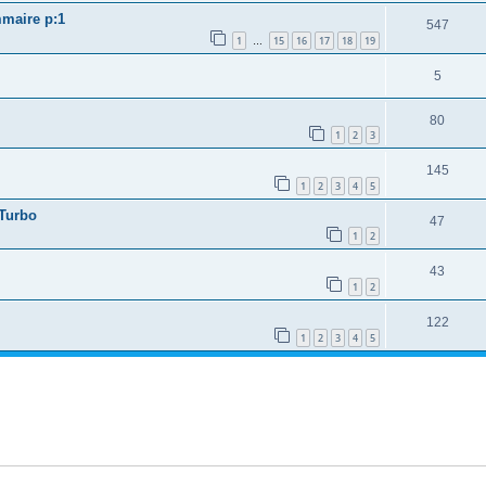
mmaire p:1
547
1
15
16
17
18
19
…
5
80
1
2
3
145
1
2
3
4
5
 Turbo
47
1
2
43
1
2
122
1
2
3
4
5