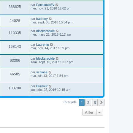
par
FerruccioSV
368625
mer. nov. 21, 2018 12:02 pm
par
bad boy
14028
mer. sept. 05, 2018 10:54 pm
par
blacksrookie
110335
mer. mars 21, 2018 8:17 am
par
Laurentp
168143
mar. nov. 14, 2017 1:39 pm
par
blacksrookie
63306
sam. sept. 16, 2017 10:37 pm
par
schlass
46585
mar. juin 13, 2017 1:54 pm
par
Burnout
133790
jeu. déc. 22, 2016 12:15 am
1
2
3
Suivant
85 sujets
Aller