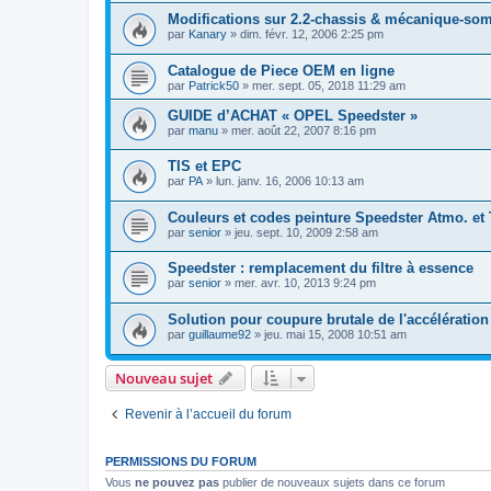
Modifications sur 2.2-chassis & mécanique-so
par
Kanary
»
dim. févr. 12, 2006 2:25 pm
Catalogue de Piece OEM en ligne
par
Patrick50
»
mer. sept. 05, 2018 11:29 am
GUIDE d’ACHAT « OPEL Speedster »
par
manu
»
mer. août 22, 2007 8:16 pm
TIS et EPC
par
PA
»
lun. janv. 16, 2006 10:13 am
Couleurs et codes peinture Speedster Atmo. et
par
senior
»
jeu. sept. 10, 2009 2:58 am
Speedster : remplacement du filtre à essence
par
senior
»
mer. avr. 10, 2013 9:24 pm
Solution pour coupure brutale de l'accélération
par
guillaume92
»
jeu. mai 15, 2008 10:51 am
Nouveau sujet
Revenir à l’accueil du forum
PERMISSIONS DU FORUM
Vous
ne pouvez pas
publier de nouveaux sujets dans ce forum