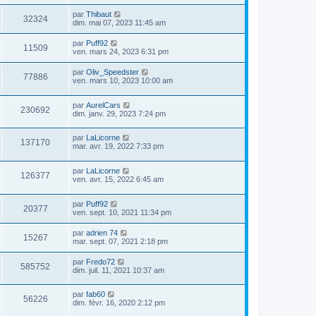
par
Thibaut
32324
dim. mai 07, 2023 11:45 am
par
Puff92
11509
ven. mars 24, 2023 6:31 pm
par
Oliv_Speedster
77886
ven. mars 10, 2023 10:00 am
par
AurelCars
230692
dim. janv. 29, 2023 7:24 pm
par
LaLicorne
137170
mar. avr. 19, 2022 7:33 pm
par
LaLicorne
126377
ven. avr. 15, 2022 6:45 am
par
Puff92
20377
ven. sept. 10, 2021 11:34 pm
par
adrien 74
15267
mar. sept. 07, 2021 2:18 pm
par
Fredo72
585752
dim. juil. 11, 2021 10:37 am
par
fab60
56226
dim. févr. 16, 2020 2:12 pm