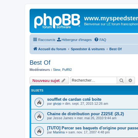
www.myspeedster
Bienvenue sur LE forum francophon
Raccourcis
Hébergeur d'images
FAQ
Accueil du forum
Speedster & voitures
Best Of
Best Of
Modérateurs :
Stew
,
Puff92
Recher
Re
Nouveau sujet
SUJETS
soufflet de cardan coté boite
par
gtvpp
»
dim. sept. 27, 2015 12:26 am
Chaine de distribution pour Z22SE (2L2)
par
Jesse James
»
mer. mai 26, 2010 9:44 am
[TUTO] Percer ses baquets d'origine pour passe
par
Manima
»
sam. nov. 17, 2007 4:48 pm