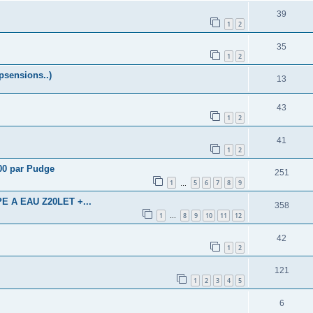
39
1
2
35
1
2
upsensions..)
13
43
1
2
41
1
2
600 par Pudge
251
1
5
6
7
8
9
…
 A EAU Z20LET +...
358
1
8
9
10
11
12
…
42
1
2
121
1
2
3
4
5
6