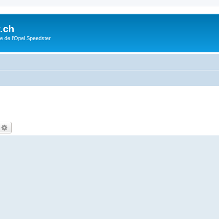
.ch
e de l'Opel Speedster
echercher
Recherche avancée