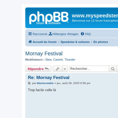
www.myspeedster
Bienvenue sur LE forum francophon
Raccourcis
Hébergeur d'images
FAQ
Accueil du forum
Speedster & voitures
En photos
Mornay Festival
Modérateurs :
Stew
,
Casimir
,
Thunder
R
Répondre
Re: Mornay Festival
M
par
blacksrookie
»
jeu. août 28, 2025 6:56 pm
e
s
Trop facile celle là
s
a
g
e