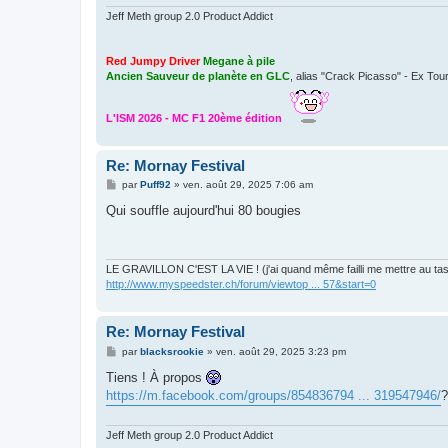
Jeff Meth group 2.0 Product Addict
Red Jumpy Driver
Megane à pile
Ancien Sauveur de planète en GLC
, alias "Crack Picasso" - Ex Tou
L'ISM 2026 - MC F1 20ème édition
Re: Mornay Festival
M
par
Puff92
»
ven. août 29, 2025 7:06 am
e
s
Qui souffle aujourd'hui 80 bougies
s
a
g
e
LE GRAVILLON C'EST LA VIE ! (j'ai quand même failli me mettre au tas
http://www.myspeedster.ch/forum/viewtop ... 57&start=0
Re: Mornay Festival
M
par
blacksrookie
»
ven. août 29, 2025 3:23 pm
e
s
Tiens ! À propos
s
https://m.facebook.com/groups/854836794 ... 319547946/
?
a
g
e
Jeff Meth group 2.0 Product Addict