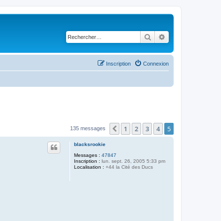
Rechercher
Recherche avancé
Inscription
Connexion
1
2
3
4
5
Précédent
135 messages
blacksrookie
Messages :
47847
Inscription :
lun. sept. 26, 2005 5:33 pm
Localisation :
+44 la Cité des Ducs