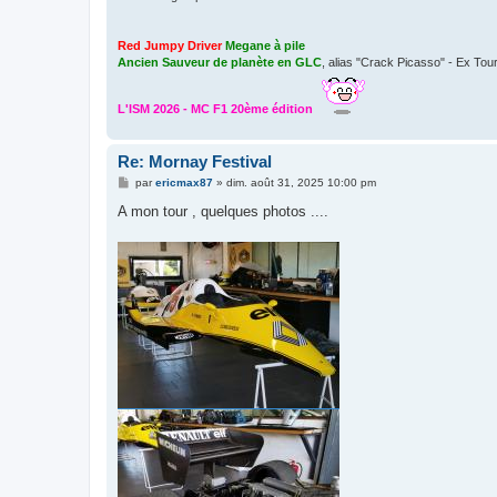
Red Jumpy Driver
Megane à pile
Ancien Sauveur de planète en GLC
, alias "Crack Picasso" - Ex Tou
L'ISM 2026 - MC F1 20ème édition
Re: Mornay Festival
M
par
ericmax87
»
dim. août 31, 2025 10:00 pm
e
s
A mon tour , quelques photos ....
s
a
g
e