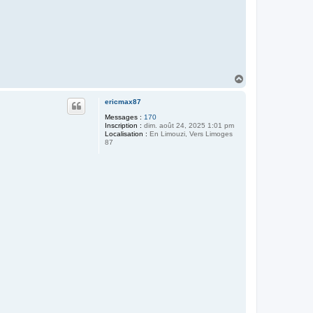
H
a
u
ericmax87
t
Messages :
170
Inscription :
dim. août 24, 2025 1:01 pm
Localisation :
En Limouzi, Vers Limoges
87