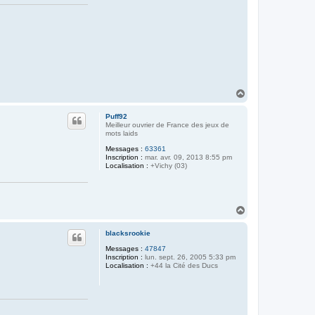
H
a
u
Puff92
t
Meilleur ouvrier de France des jeux de
mots laids
Messages :
63361
Inscription :
mar. avr. 09, 2013 8:55 pm
Localisation :
+Vichy (03)
H
a
u
blacksrookie
t
Messages :
47847
Inscription :
lun. sept. 26, 2005 5:33 pm
Localisation :
+44 la Cité des Ducs