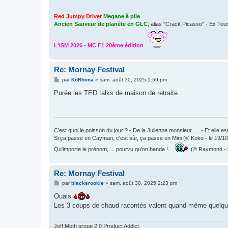
Red Jumpy Driver
Megane à pile
Ancien Sauveur de planète en GLC
, alias "Crack Picasso" - Ex Tou
L'ISM 2026 - MC F1 20ème édition
Re: Mornay Festival
M
par
KoRhona
»
sam. août 30, 2025 1:59 pm
e
s
Purée les TED talks de maison de retraite. ...
s
a
g
e
--
C'est quoi le poisson du jour ? - De la Julienne monsieur .... - Et elle 
Si ça passe en Cayman, c'est sûr, ça passe en Mini (© Koko - le 19/1
Qu'importe le prénom, ... pourvu qu'on bande !...
(© Raymond - l
Re: Mornay Festival
M
par
blacksrookie
»
sam. août 30, 2025 2:23 pm
e
s
Ouais
s
Les 3 coups de chaud racontés valent quand même quel
a
g
e
Jeff Meth group 2.0 Product Addict