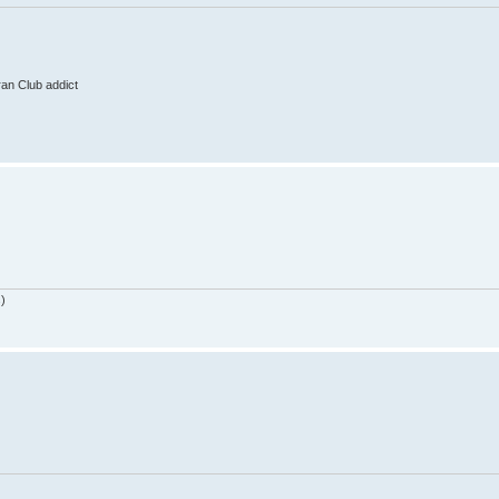
ran Club addict
)