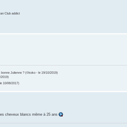
ran Club addict
est bonne Julienne ? (©koko - le 19/10/2019)
0/2019)
e 10/08/2017)
ques cheveux blancs même à 25 ans