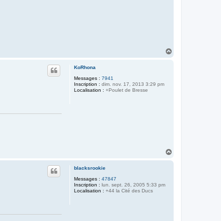
H
a
u
KoRhona
t
Messages :
7941
Inscription :
dim. nov. 17, 2013 3:29 pm
Localisation :
+Poulet de Bresse
H
a
u
blacksrookie
t
Messages :
47847
Inscription :
lun. sept. 26, 2005 5:33 pm
Localisation :
+44 la Cité des Ducs