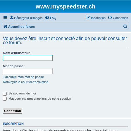
www.myspeedster.ch
Hébergeur d'images
FAQ
Inscription
Connexion
R
Accueil du forum
e
Vous devez être inscrit et connecté afin de pouvoir consulter
c
ce forum.
h
Nom d’utilisateur :
e
r
Mot de passe :
c
h
J’ai oublié mon mot de passe
Renvoyer le courriel d’activation
e
r
Se souvenir de moi
Masquer ma présence lors de cette session
INSCRIPTION
Vous devez être inscrit avant de pouvoir vous connecter. L’inscription est