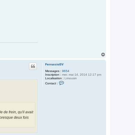
H
a
u
FerruccioSV
t
Messages :
9654
Inscription :
mer. mai 14, 2014 12:17 pm
Localisation :
Limousin
C
Contact :
o
n
t
a
c
t
e
r
de frein, qu'il avait
F
 presque deux fois
e
r
r
u
c