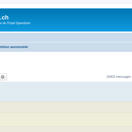
.ch
e de l'Opel Speedster
etition automobile
echercher
Recherche avancée
16402 messages