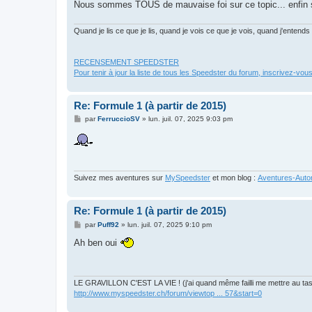
Nous sommes TOUS de mauvaise foi sur ce topic... enfin
Quand je lis ce que je lis, quand je vois ce que je vois, quand j'enten
RECENSEMENT SPEEDSTER
Pour tenir à jour la liste de tous les Speedster du forum, inscrivez-vous
Re: Formule 1 (à partir de 2015)
M
par
FerruccioSV
»
lun. juil. 07, 2025 9:03 pm
e
s
s
a
g
e
Suivez mes aventures sur
MySpeedster
et mon blog :
Aventures-Autom
Re: Formule 1 (à partir de 2015)
M
par
Puff92
»
lun. juil. 07, 2025 9:10 pm
e
s
Ah ben oui
s
a
g
e
LE GRAVILLON C'EST LA VIE ! (j'ai quand même failli me mettre au tas
http://www.myspeedster.ch/forum/viewtop ... 57&start=0