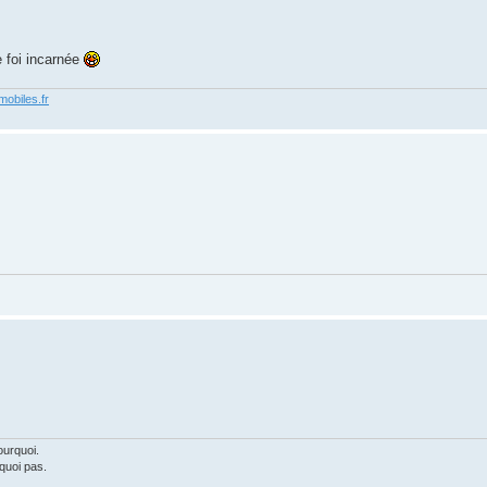
e foi incarnée
obiles.fr
ourquoi.
rquoi pas.