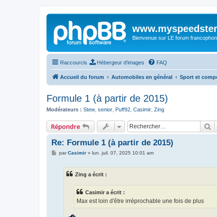
www.myspeedster
Bienvenue sur LE forum francophon
Raccourcis
Hébergeur d'images
FAQ
Accueil du forum
Automobiles en général
Sport et comp
Formule 1 (à partir de 2015)
Modérateurs :
Stew
,
senior
,
Puff92
,
Casimir
,
Zing
R
Répondre
Re: Formule 1 (à partir de 2015)
M
par
Casimir
»
lun. juil. 07, 2025 10:01 am
e
s
s
Zing a écrit :
a
g
e
Casimir a écrit :
Max est loin d'être irréprochable une fois de plus