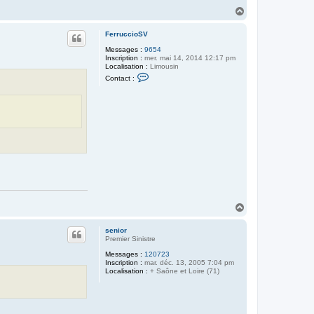
H
a
u
FerruccioSV
t
Messages :
9654
Inscription :
mer. mai 14, 2014 12:17 pm
Localisation :
Limousin
C
Contact :
o
n
t
a
c
t
e
r
F
e
r
r
u
c
c
H
i
a
o
u
S
senior
V
t
Premier Sinistre
Messages :
120723
Inscription :
mar. déc. 13, 2005 7:04 pm
Localisation :
+ Saône et Loire (71)