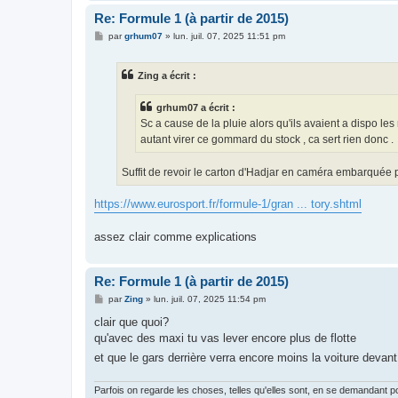
Re: Formule 1 (à partir de 2015)
M
par
grhum07
»
lun. juil. 07, 2025 11:51 pm
e
s
s
Zing a écrit :
a
g
e
grhum07 a écrit :
Sc a cause de la pluie alors qu'ils avaient a dispo les 
autant virer ce gommard du stock , ca sert rien donc .
Suffit de revoir le carton d'Hadjar en caméra embarquée po
https://www.eurosport.fr/formule-1/gran ... tory.shtml
assez clair comme explications
Re: Formule 1 (à partir de 2015)
M
par
Zing
»
lun. juil. 07, 2025 11:54 pm
e
s
clair que quoi?
s
qu'avec des maxi tu vas lever encore plus de flotte
a
g
et que le gars derrière verra encore moins la voiture devant
e
Parfois on regarde les choses, telles qu'elles sont, en se demandant p