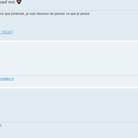
 sauf moi
ds ce que j'entends, je suis heureux de penser ce que je pense
 ! [CLIC]
obiles.fr
)