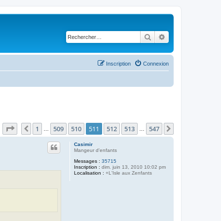
Rechercher
Recherche avancé
Inscription
Connexion
Page
511
sur
547
1
509
510
511
512
513
547
Précédent
Suivant
…
…
Casimir
Mangeur d'enfants
Messages :
35715
Inscription :
dim. juin 13, 2010 10:02 pm
Localisation :
+L'Isle aux Zenfants