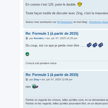
En course c'est 120, juste le double.
Toute façon inutile de discuter avec Zing, c'est la mauvais
Suivez mes aventures sur
MySpeedster
et mon blog :
Aventures-Autom
Re: Formule 1 (à partir de 2015)
M
par
Ancobru
»
lun. juil. 07, 2025 12:35 pm
e
s
Du coup, est ce que je perds mon titre ......
s
a
g
e
Crescit sub pondere virtus
Re: Formule 1 (à partir de 2015)
M
par
Zing
»
lun. juil. 07, 2025 12:58 pm
e
s
non
s
a
g
e
Parfois on regarde les choses, telles qu'elles sont, en se demandant p
Parfois on les regarde, telles qu'elles pourraient être, en se disant pou