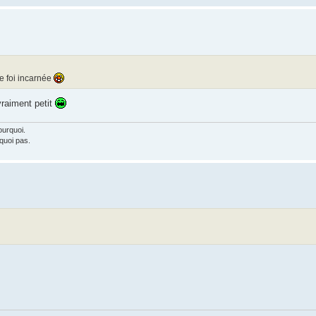
se foi incarnée
vraiment petit
ourquoi.
rquoi pas.