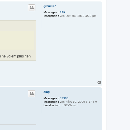
a
u
grhum07
t
Messages :
829
Inscription :
ven. oct. 04, 2019 4:39 pm
 ne voient plus rien
H
a
u
Zing
t
Messages :
52303
Inscription :
ven. févr. 10, 2006 8:17 pm
Localisation :
+BE-Namur