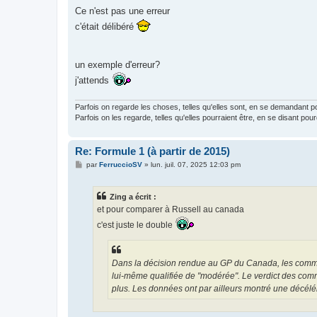
Ce n'est pas une erreur
c'était délibéré
un exemple d'erreur?
j'attends
Parfois on regarde les choses, telles qu'elles sont, en se demandant p
Parfois on les regarde, telles qu'elles pourraient être, en se disant pou
Re: Formule 1 (à partir de 2015)
M
par
FerruccioSV
»
lun. juil. 07, 2025 12:03 pm
e
s
s
Zing a écrit :
a
g
et pour comparer à Russell au canada
e
c'est juste le double
Dans la décision rendue au GP du Canada, les commissa
lui-même qualifiée de "modérée". Le verdict des commis
plus. Les données ont par ailleurs montré une décélé