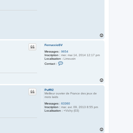
H
a
u
FerruccioSV
t
Messages :
9654
Inscription :
mer. mai 14, 2014 12:17 pm
Localisation :
Limousin
C
Contact :
o
n
t
a
H
c
t
a
e
u
Puff92
r
t
Meilleur ouvrier de France des jeux de
F
mots laids
e
r
Messages :
63360
r
Inscription :
mar. avr. 09, 2013 8:55 pm
u
Localisation :
+Vichy (03)
c
c
i
o
S
H
V