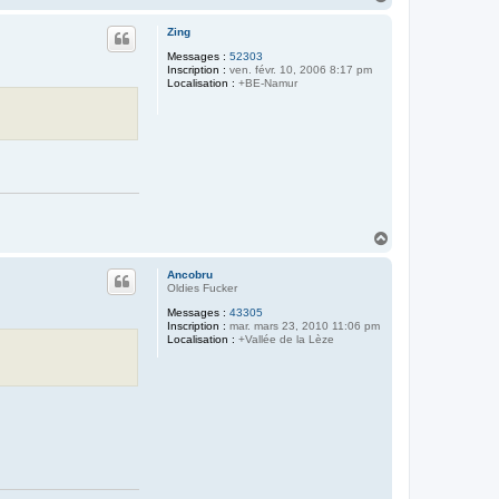
a
u
Zing
t
Messages :
52303
Inscription :
ven. févr. 10, 2006 8:17 pm
Localisation :
+BE-Namur
H
a
u
Ancobru
t
Oldies Fucker
Messages :
43305
Inscription :
mar. mars 23, 2010 11:06 pm
Localisation :
+Vallée de la Lèze