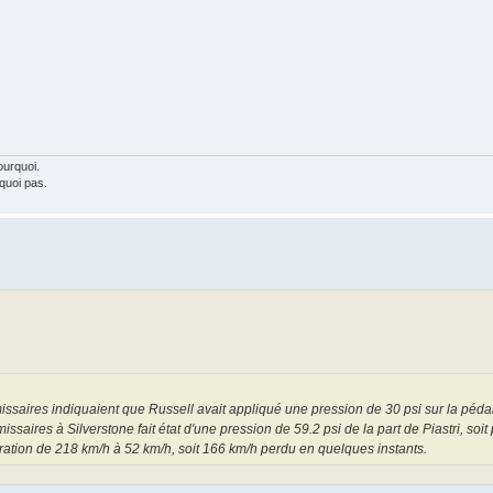
ourquoi.
rquoi pas.
ires indiquaient que Russell avait appliqué une pression de 30 psi sur la pédale 
saires à Silverstone fait état d'une pression de 59.2 psi de la part de Piastri, soit
ration de 218 km/h à 52 km/h, soit 166 km/h perdu en quelques instants.