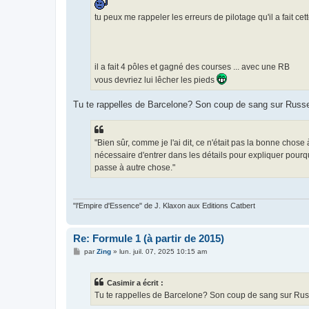
tu peux me rappeler les erreurs de pilotage qu'il a fait ce
il a fait 4 pôles et gagné des courses ... avec une RB
vous devriez lui lêcher les pieds
Tu te rappelles de Barcelone? Son coup de sang sur Russe
"Bien sûr, comme je l'ai dit, ce n'était pas la bonne chose
nécessaire d'entrer dans les détails pour expliquer pourqu
passe à autre chose."
"l'Empire d'Essence" de J. Klaxon aux Editions Catbert
Re: Formule 1 (à partir de 2015)
M
par
Zing
»
lun. juil. 07, 2025 10:15 am
e
s
s
Casimir a écrit :
a
g
Tu te rappelles de Barcelone? Son coup de sang sur Rus
e