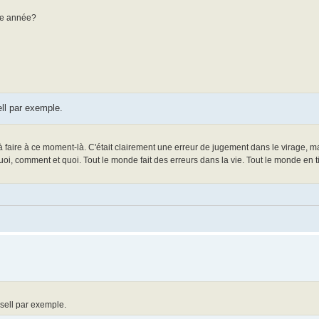
tte année?
ll par exemple.
 à faire à ce moment-là. C'était clairement une erreur de jugement dans le virage, mai
oi, comment et quoi. Tout le monde fait des erreurs dans la vie. Tout le monde en t
sell par exemple.