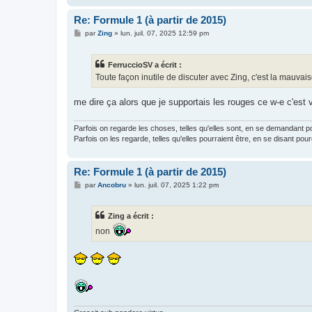
Re: Formule 1 (à partir de 2015)
M
par
Zing
»
lun. juil. 07, 2025 12:59 pm
e
s
s
FerruccioSV a écrit :
a
g
Toute façon inutile de discuter avec Zing, c'est la mauvai
e
me dire ça alors que je supportais les rouges ce w-e c'est 
Parfois on regarde les choses, telles qu'elles sont, en se demandant p
Parfois on les regarde, telles qu'elles pourraient être, en se disant pou
Re: Formule 1 (à partir de 2015)
M
par
Ancobru
»
lun. juil. 07, 2025 1:22 pm
e
s
s
Zing a écrit :
a
g
non
e