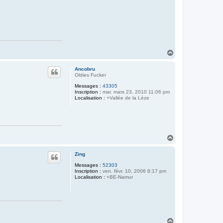
c
i
o
S
V
H
a
u
Ancobru
t
Oldies Fucker
Messages :
43305
Inscription :
mar. mars 23, 2010 11:06 pm
Localisation :
+Vallée de la Lèze
H
a
u
Zing
t
Messages :
52303
Inscription :
ven. févr. 10, 2006 8:17 pm
Localisation :
+BE-Namur
H