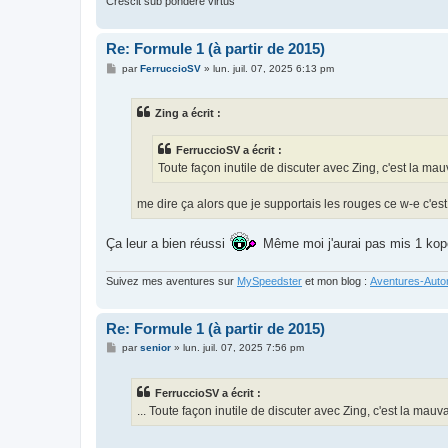
Crescit sub pondere virtus
Re: Formule 1 (à partir de 2015)
M
par
FerruccioSV
»
lun. juil. 07, 2025 6:13 pm
e
s
s
Zing a écrit :
a
g
e
FerruccioSV a écrit :
Toute façon inutile de discuter avec Zing, c'est la ma
me dire ça alors que je supportais les rouges ce w-e c'est
Ça leur a bien réussi
Même moi j'aurai pas mis 1 kope
Suivez mes aventures sur
MySpeedster
et mon blog :
Aventures-Autom
Re: Formule 1 (à partir de 2015)
M
par
senior
»
lun. juil. 07, 2025 7:56 pm
e
s
s
FerruccioSV a écrit :
a
g
... Toute façon inutile de discuter avec Zing, c'est la mauv
e