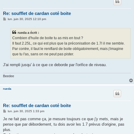
Re: soufflet de cardan coté boite
M
lun. juin 30, 2025 12:10 pm
e
s
s
rueda a écrit :
a
g
Combien d'huile de boite tu as mis en tout ?
e
Il faut 2.25L, ce qui est plus que la préconisation de 1.7l il me semble.
Par contre, il faut le reniflard de boite obligatoirement, mais j'imagine
que tu l'as, sans on ne peut pas pister.
J'ai rempli jusqu' à ce que ce deborde par l'orifice de niveau.
Beedee
rueda
Re: soufflet de cardan coté boite
M
lun. juin 30, 2025 1:33 pm
e
s
Je ne fait pas comme ça, je mesure toujours ce que j'y mets, mais je
s
pense que par débordement, tu dois avoir les 1.7 prévus d'origine, pas
a
g
plus.
e