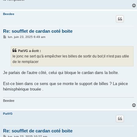
a
g
e
Beedee
Re: soufflet de cardan coté boite
M
lun. juin 23, 2025 6:49 am
e
s
s
PatVG a écrit :
a
g
le jonc ne sert qu'à empêcher les billes de sortir du bol;il n'est pas utile
e
de le remplacer
Je parlais de l'autre côté, celui qui bloque le cardan dans la boîte.
Est-ce bien dans ce sens que se monte le support de billes ? La pièce
hémisphérique trouée .
Beedee
PatVG
Re: soufflet de cardan coté boite
M
lun. juin 23, 2025 10:27 am