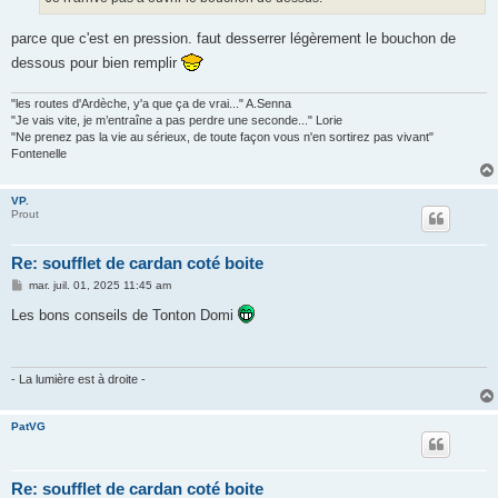
e
parce que c'est en pression. faut desserrer légèrement le bouchon de
dessous pour bien remplir
"les routes d'Ardèche, y'a que ça de vrai..." A.Senna
"Je vais vite, je m’entraîne a pas perdre une seconde..." Lorie
"Ne prenez pas la vie au sérieux, de toute façon vous n'en sortirez pas vivant"
Fontenelle
VP.
Prout
Re: soufflet de cardan coté boite
M
mar. juil. 01, 2025 11:45 am
e
s
Les bons conseils de Tonton Domi
s
a
g
e
- La lumière est à droite -
PatVG
Re: soufflet de cardan coté boite