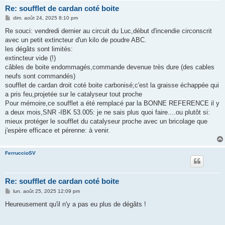
Re: soufflet de cardan coté boite
M
dim. août 24, 2025 8:10 pm
e
s
Re souci: vendredi dernier au circuit du Luc,début d'incendie circonscrit
s
avec un petit extincteur d'un kilo de poudre ABC.
a
g
les dégâts sont limités:
e
extincteur vide (!)
câbles de boite endommagés,commande devenue très dure (des cables
neufs sont commandés)
soufflet de cardan droit coté boite carbonisé;c'est la graisse échappée qui
a pris feu,projetée sur le catalyseur tout proche
Pour mémoire,ce soufflet a été remplacé par la BONNE REFERENCE il y
a deux mois,SNR -IBK 53.005: je ne sais plus quoi faire....ou plutôt si:
mieux protéger le soufflet du catalyseur proche avec un bricolage que
j'espère efficace et pérenne: à venir.
FerruccioSV
Re: soufflet de cardan coté boite
M
lun. août 25, 2025 12:09 pm
e
s
Heureusement qu'il n'y a pas eu plus de dégâts !
s
a
g