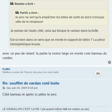
s
Beedee a écrit :
a
g
e
PatVG a écrit :
le jonc ne sert qu'à empêcher les billes de sortir du bol;il n'est pas
utile de le remplacer
Je parlais de l'autre côté, celui qui bloque le cardan dans la boîte.
Est-ce bien dans ce sens que se monte le support de billes ? La pièce
hémisphérique trouée .
avec un peu de retard: la partie la moins large se monte cote barreau du
cardan.
Puff92
Meilleur ouvrier de France des jeux de mots laids
Re: soufflet de cardan coté boite
M
mar. juin 24, 2025 9:16 pm
e
s
Côté barreau et après tu pèles le jonc.
s
a
g
e
LE GRAVILLON C'EST LA VIE ! (j'ai quand même failli me mettre au tas)