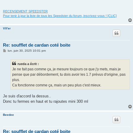
RECENSEMENT SPEEDSTER
Pour tenir à jour la liste de tous les Speedster du forum, inscrivez-vous ! [CLIC]
VX'er
Re: soufflet de cardan coté boite
M
lun. juin 30, 2025 10:01 pm
e
s
s
rueda a écrit :
a
g
Je ne fait pas comme ça, je mesure toujours ce que j'y mets, mais je
e
pense que par débordement, tu dois avoir les 1.7 prévus d'origine, pas
plus.
Ca fonctionne comme ça, mais un peu plus c'est mieux.
Je suis d'accord la dessus..
Donc tu fermes en haut et tu rajoutes mini 300 ml
Beedee
Re: soufflet de cardan coté boite