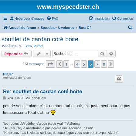
www.myspeedster.ch
Hébergeur d'images
FAQ
Inscription
Connexion
R
Accueil du forum
Speedster & voitures
Best Of
e
soufflet de cardan coté boite
c
Modérateurs :
Stew
,
Puff92
h
Rechercher
Recherche 
Répondre
e
Page
6
sur
8
1
4
5
6
7
8
Précédent
Suivant
213 messages
r
…
c
OR_07
Animateur de forum
h
e
Re: soufflet de cardan coté boite
r
M
ven. juin 20, 2025 9:31 am
e
s
pas de soucis alors, c'est un atmo turbo look, fait justement pour ne pas
s
le rabaisser à l'état d'atmo
a
g
e
"les routes d'Ardèche, y'a que ça de vrai..." A.Senna
"Je vais vite, je m’entraîne a pas perdre une seconde..." Lorie
"Ne prenez pas la vie au sérieux, de toute façon vous n'en sortirez pas vivant"