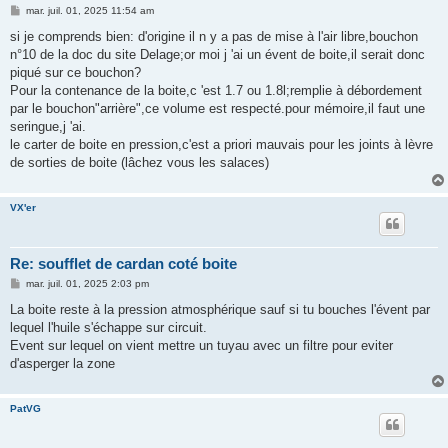
M
mar. juil. 01, 2025 11:54 am
e
s
si je comprends bien: d'origine il n y a pas de mise à l'air libre,bouchon
s
n°10 de la doc du site Delage;or moi j 'ai un évent de boite,il serait donc
a
g
piqué sur ce bouchon?
e
Pour la contenance de la boite,c 'est 1.7 ou 1.8l;remplie à débordement
par le bouchon"arrière",ce volume est respecté.pour mémoire,il faut une
seringue,j 'ai.
le carter de boite en pression,c'est a priori mauvais pour les joints à lèvre
de sorties de boite (lâchez vous les salaces)
VX'er
Re: soufflet de cardan coté boite
M
mar. juil. 01, 2025 2:03 pm
e
s
La boite reste à la pression atmosphérique sauf si tu bouches l'évent par
s
lequel l'huile s'échappe sur circuit.
a
g
Event sur lequel on vient mettre un tuyau avec un filtre pour eviter
e
d'asperger la zone
PatVG