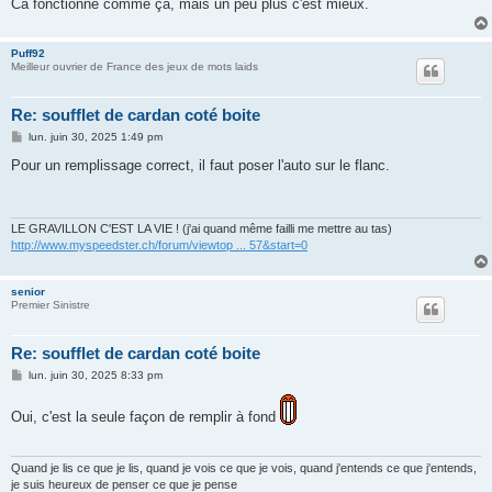
Ca fonctionne comme ça, mais un peu plus c'est mieux.
Puff92
Meilleur ouvrier de France des jeux de mots laids
Re: soufflet de cardan coté boite
M
lun. juin 30, 2025 1:49 pm
e
s
Pour un remplissage correct, il faut poser l'auto sur le flanc.
s
a
g
e
LE GRAVILLON C'EST LA VIE ! (j'ai quand même failli me mettre au tas)
http://www.myspeedster.ch/forum/viewtop ... 57&start=0
senior
Premier Sinistre
Re: soufflet de cardan coté boite
M
lun. juin 30, 2025 8:33 pm
e
s
s
Oui, c'est la seule façon de remplir à fond
a
g
e
Quand je lis ce que je lis, quand je vois ce que je vois, quand j'entends ce que j'entends,
je suis heureux de penser ce que je pense