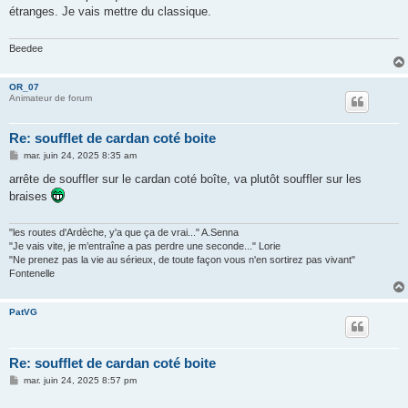
s
étranges. Je vais mettre du classique.
a
g
e
Beedee
OR_07
Animateur de forum
Re: soufflet de cardan coté boite
M
mar. juin 24, 2025 8:35 am
e
s
arrête de souffler sur le cardan coté boîte, va plutôt souffler sur les
s
braises
a
g
e
"les routes d'Ardèche, y'a que ça de vrai..." A.Senna
"Je vais vite, je m’entraîne a pas perdre une seconde..." Lorie
"Ne prenez pas la vie au sérieux, de toute façon vous n'en sortirez pas vivant"
Fontenelle
PatVG
Re: soufflet de cardan coté boite
M
mar. juin 24, 2025 8:57 pm
e
s