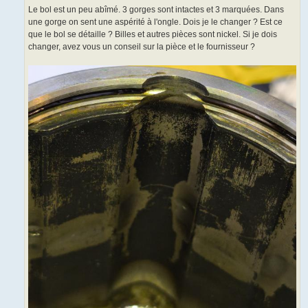
g
Le bol est un peu abîmé. 3 gorges sont intactes et 3 marquées. Dans
e
une gorge on sent une aspérité à l'ongle. Dois je le changer ? Est ce
que le bol se détaille ? Billes et autres pièces sont nickel. Si je dois
changer, avez vous un conseil sur la pièce et le fournisseur ?