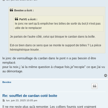
e
s
s
Beedee a écrit :
a
g
e
PatVG a écrit :
le jonc ne sert qu'à empêcher les billes de sortir du bol;il n'est pas
utile de le remplacer
Je parlais de l'autre côté, celui qui bloque le cardan dans la boîte.
Est-ce bien dans ce sens que se monte le support de billes ? La pièce
hémisphérique trouée .
le jonc de verrouillage du cardan dans le pont n a pas besoin d être
remplacé.
pour la noix,j 'ai la même question à chaque fois,je"recopie" ce que j'ai vu
au démontage.
Beedee
Re: soufflet de cardan coté boite
M
lun. juin 23, 2025 10:05 pm
e
s
Il ne me reste plus qu'à remonter. Les colliers fournis sont vraiment