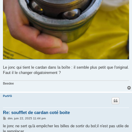
Le jonc qui tient le cardan dans la boîte : il semble plus petit que l'original.
Faut il le changer oligatoirement ?
Beedee
PatVG
Re: soufflet de cardan coté boite
M
dim. juin 22, 2025 11:44 pm
e
s
le jonc ne sert qu'à empêcher les billes de sortir du bol;il n'est pas utile de
s
le remplacer