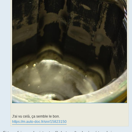
J'ai vu celà, ça semble le bon.
https://m.auto-doc.fr/snr/15823150