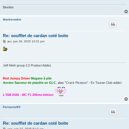
Beedee
blacksrookie
Re: soufflet de cardan coté boite
M
jeu. juin 26, 2025 10:31 pm
e
s
s
a
g
e
Jeff Meth group 2.0 Product Addict
Red Jumpy Driver
Megane à pile
Ancien Sauveur de planète en GLC
, alias "Crack Picasso" - Ex Touran Club addict
L'ISM 2026 - MC F1 20ème édition
FerruccioSV
Re: soufflet de cardan coté boite
M
ven. juin 27, 2025 8:12 am