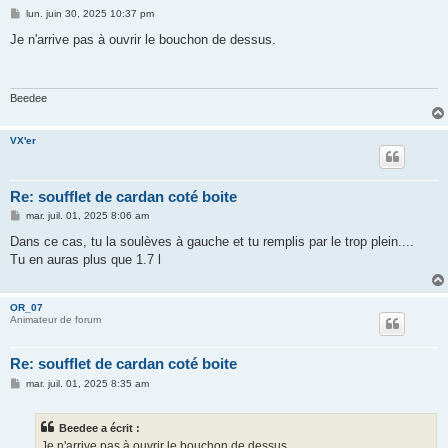
M
lun. juin 30, 2025 10:37 pm
e
s
Je n'arrive pas à ouvrir le bouchon de dessus.
s
a
g
e
Beedee
VX'er
Re: soufflet de cardan coté boite
M
mar. juil. 01, 2025 8:06 am
e
s
Dans ce cas, tu la soulèves à gauche et tu remplis par le trop plein....
s
Tu en auras plus que 1.7 l
a
g
e
OR_07
Animateur de forum
Re: soufflet de cardan coté boite
M
mar. juil. 01, 2025 8:35 am
e
s
s
Beedee a écrit :
a
g
Je n'arrive pas à ouvrir le bouchon de dessus.