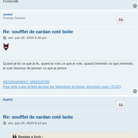
Fontenelle
senior
Premier Sinistre
Re: soufflet de cardan coté boite
M
ven. juin 20, 2025 6:30 pm
e
s
s
a
g
e
Quand je lis ce que je lis, quand je vois ce que je vois, quand j'entends ce que j'entends,
je suis heureux de penser ce que je pense
RECENSEMENT SPEEDSTER
Pour tenir à jour la liste de tous les Speedster du forum, inscrivez-vous ! [CLIC]
PatVG
Re: soufflet de cardan coté boite
M
ven. juin 20, 2025 9:12 pm
e
s
s
Beedee a écrit :
a