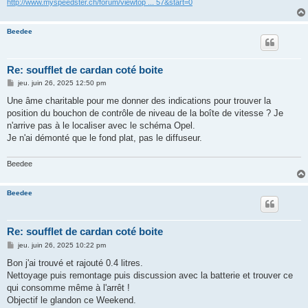
http://www.myspeedster.ch/forum/viewtop ... 57&start=0
Beedee
Re: soufflet de cardan coté boite
M
jeu. juin 26, 2025 12:50 pm
e
s
Une âme charitable pour me donner des indications pour trouver la
s
position du bouchon de contrôle de niveau de la boîte de vitesse ? Je
a
g
n'arrive pas à le localiser avec le schéma Opel.
e
Je n'ai démonté que le fond plat, pas le diffuseur.
Beedee
Beedee
Re: soufflet de cardan coté boite
M
jeu. juin 26, 2025 10:22 pm
e
s
Bon j'ai trouvé et rajouté 0.4 litres.
s
Nettoyage puis remontage puis discussion avec la batterie et trouver ce
a
g
qui consomme même à l'arrêt !
e
Objectif le glandon ce Weekend.