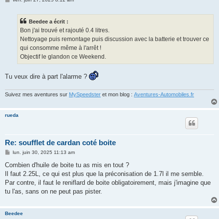
e
s
s
Beedee a écrit :
a
g
Bon j'ai trouvé et rajouté 0.4 litres.
e
Nettoyage puis remontage puis discussion avec la batterie et trouver ce
qui consomme même à l'arrêt !
Objectif le glandon ce Weekend.
Tu veux dire à part l'alarme ?
Suivez mes aventures sur
MySpeedster
et mon blog :
Aventures-Automobiles.fr
rueda
Re: soufflet de cardan coté boite
M
lun. juin 30, 2025 11:13 am
e
s
Combien d'huile de boite tu as mis en tout ?
s
Il faut 2.25L, ce qui est plus que la préconisation de 1.7l il me semble.
a
g
Par contre, il faut le reniflard de boite obligatoirement, mais j'imagine que
e
tu l'as, sans on ne peut pas pister.
Beedee