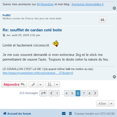
e
Suivez mes aventures sur
MySpeedster
et mon blog :
Aventures-Automobiles.fr
Puff92
Meilleur ouvrier de France des jeux de mots laids
Re: soufflet de cardan coté boite
M
lun. août 25, 2025 2:01 pm
e
s
s
Limité et facilement circonscrit
a
g
e
Je me suis souvent demandé si mon extincteur 1kg et le stick me
permettaient de sauver l'auto. Toujours le doute selon la nature du feu.
LE GRAVILLON C'EST LA VIE ! (j'ai quand même failli me mettre au tas)
http://www.myspeedster.ch/forum/viewtop ... 57&start=0
Répondre
Page
6
sur
8
1
4
5
6
7
8
Précédent
Suivant
213 messages
…
Aller
Accueil du forum
Fuseau horaire sur
UTC+02:00