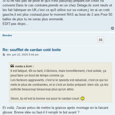
Si tu ne fais pas de piste et qu'il n'est pas(trop) préparé,ton choix va
convenir.Dans le cas contraire,prends en un chez Delage,ils sont neufs et
les fait fabriquer en UK,c'est ce qu'il utilise sur sa voiture;j 'en ai un coté
gauche,il est plus costaud,pour le moment RAS au bout de 2 ans.Pour 50
balles de plus tu ne seras plus emmerdé.
EDIT:pas dispo...
Beedee
Re: soufflet de cardan coté boite
M
dim. juin 22, 2025 5:44 pm
e
s
s
rueda a écrit :
a
g
Il est fatigué, tôt ou tard, il lâchera, mais honnêtement, c'est solide, ça
e
peut faire un bout de temps comme ça.
Les facteurs aggravants, c'est si le speedy est rabaissé, c'est ce qui lui
mets le plus de contraintes, et si c'est un turbo préparé, bien sûr, ça les
sollicite beaucoup beaucoup plus qu'un atmo.
Sinon, ta ref est la bonne oui pour le cardan court.
Et voilà. J'avais prévu de mettre la graisse après montage en la faisant
glisser. Bonne idée ou faut-il il remplir le bol avant ?