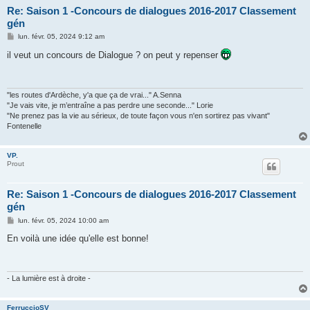
Re: Saison 1 -Concours de dialogues 2016-2017 Classement
gén
M
lun. févr. 05, 2024 9:12 am
e
s
il veut un concours de Dialogue ? on peut y repenser
s
a
g
e
"les routes d'Ardèche, y'a que ça de vrai..." A.Senna
"Je vais vite, je m’entraîne a pas perdre une seconde..." Lorie
"Ne prenez pas la vie au sérieux, de toute façon vous n'en sortirez pas vivant"
Fontenelle
VP.
Prout
Re: Saison 1 -Concours de dialogues 2016-2017 Classement
gén
M
lun. févr. 05, 2024 10:00 am
e
s
En voilà une idée qu'elle est bonne!
s
a
g
e
- La lumière est à droite -
FerruccioSV