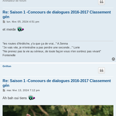
Animateur de forum
Re: Saison 1 -Concours de dialogues 2016-2017 Classement
gén
M
lun. févr. 05, 2024 4:51 pm
e
s
et merde
s
a
g
e
"les routes d'Ardèche, y'a que ça de vrai..." A.Senna
"Je vais vite, je m’entraîne a pas perdre une seconde..." Lorie
"Ne prenez pas la vie au sérieux, de toute façon vous n'en sortirez pas vivant"
Fontenelle
Grillon
Re: Saison 1 -Concours de dialogues 2016-2017 Classement
gén
M
mar. févr. 13, 2024 7:12 pm
e
s
Ah bah oui tiens
s
a
g
e