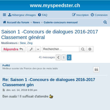
www.myspeedster.ch
Hébergeur d'images
FAQ
Inscription
Connexion
R
Accueil du forum
News
Galerie concours mensuel
e
Saison 1 -Concours de dialogues 2016-2017
c
Classement général
h
Modérateurs :
Stew
,
Zing
e
Rechercher
Recherche 
Répondre
r
1
2
Précédent
41 messages
c
h
Puff92
Meilleur ouvrier de France des jeux de mots laids
e
r
Re: Saison 1 -Concours de dialogues 2016-2017
Classement gén
M
dim. oct. 14, 2018 9:00 pm
e
s
Ben oualà ! Il suffisait d'attendre
s
a
g
e