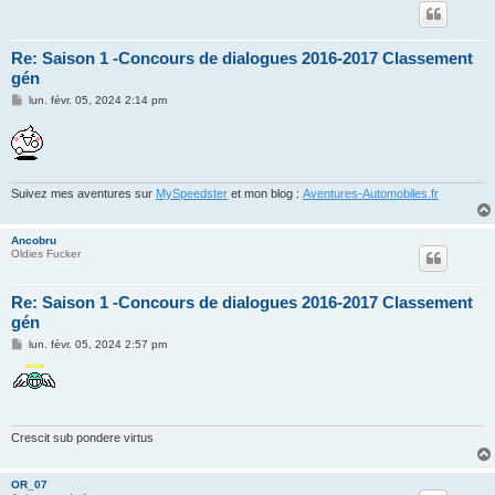
Re: Saison 1 -Concours de dialogues 2016-2017 Classement
gén
M
lun. févr. 05, 2024 2:14 pm
e
s
s
a
g
e
Suivez mes aventures sur
MySpeedster
et mon blog :
Aventures-Automobiles.fr
Ancobru
Oldies Fucker
Re: Saison 1 -Concours de dialogues 2016-2017 Classement
gén
M
lun. févr. 05, 2024 2:57 pm
e
s
s
a
g
e
Crescit sub pondere virtus
OR_07