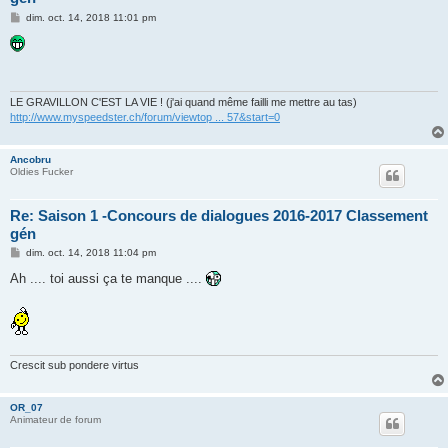
M
dim. oct. 14, 2018 11:01 pm
e
s
s
a
g
e
LE GRAVILLON C'EST LA VIE ! (j'ai quand même failli me mettre au tas)
http://www.myspeedster.ch/forum/viewtop ... 57&start=0
Ancobru
Oldies Fucker
Re: Saison 1 -Concours de dialogues 2016-2017 Classement
gén
M
dim. oct. 14, 2018 11:04 pm
e
s
Ah .... toi aussi ça te manque ....
s
a
g
e
Crescit sub pondere virtus
OR_07
Animateur de forum