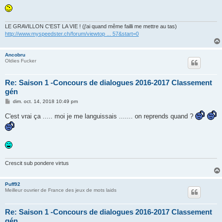
LE GRAVILLON C'EST LA VIE ! (j'ai quand même failli me mettre au tas)
http://www.myspeedster.ch/forum/viewtop ... 57&start=0
Ancobru
Oldies Fucker
Re: Saison 1 -Concours de dialogues 2016-2017 Classement
gén
M
dim. oct. 14, 2018 10:49 pm
e
s
C'est vrai ça ..... moi je me languissais ....... on reprends quand ?
s
a
g
e
Crescit sub pondere virtus
Puff92
Meilleur ouvrier de France des jeux de mots laids
Re: Saison 1 -Concours de dialogues 2016-2017 Classement
gén