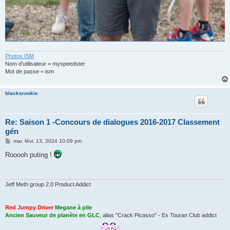
Photos ISM
Nom d'utilisateur = myspeedster
Mot de passe = ism
blacksrookie
Re: Saison 1 -Concours de dialogues 2016-2017 Classement
gén
M
mar. févr. 13, 2024 10:09 pm
e
s
Rooooh puting !
s
a
g
e
Jeff Meth group 2.0 Product Addict
Red Jumpy Driver
Megane à pile
Ancien Sauveur de planète en GLC
, alias "Crack Picasso" - Ex Touran Club addict