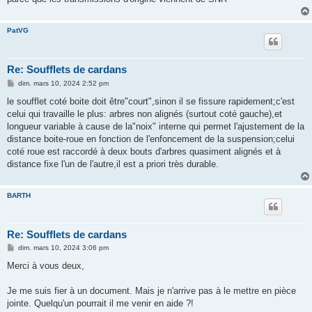
PatVG
Re: Soufflets de cardans
M
dim. mars 10, 2024 2:52 pm
e
s
le soufflet coté boite doit être"court",sinon il se fissure rapidement;c'est
s
celui qui travaille le plus: arbres non alignés (surtout coté gauche),et
a
g
longueur variable à cause de la"noix" interne qui permet l'ajustement de la
e
distance boite-roue en fonction de l'enfoncement de la suspension;celui
coté roue est raccordé à deux bouts d'arbres quasiment alignés et à
distance fixe l'un de l'autre,il est a priori très durable.
BARTH
Re: Soufflets de cardans
M
dim. mars 10, 2024 3:06 pm
e
s
Merci à vous deux,
s
a
g
Je me suis fier à un document. Mais je n'arrive pas à le mettre en pièce
e
jointe. Quelqu'un pourrait il me venir en aide ?!