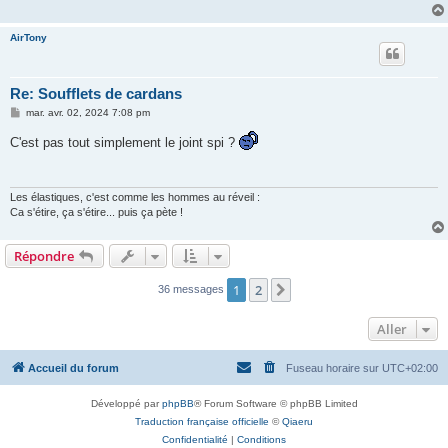
g
e
AirTony
Re: Soufflets de cardans
M
mar. avr. 02, 2024 7:08 pm
e
s
C'est pas tout simplement le joint spi ?
s
a
g
e
Les élastiques, c'est comme les hommes au réveil :
Ca s'étire, ça s'étire... puis ça pète !
Répondre
1
2
Suivant
36 messages
Aller
Accueil du forum
Fuseau horaire sur
UTC+02:00
Développé par
phpBB
® Forum Software © phpBB Limited
Traduction française officielle
©
Qiaeru
Confidentialité
|
Conditions