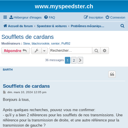
www.myspeedster.ch
Hébergeur d'images
FAQ
Inscription
Connexion
R
Accueil du forum
Speedster & voitures
Problèmes mécaniques et astuces
e
Soufflets de cardans
c
Modérateurs :
Stew
,
blacksrookie
,
senior
,
Puff92
h
Rechercher
Recherche 
Répondre
e
1
2
Suivant
36 messages
r
c
BARTH
h
e
Soufflets de cardans
r
M
dim. mars 10, 2024 12:05 pm
e
s
Bonjours à tous,
s
a
g
Après quelques recherches, pouvez vous me confirmer:
e
- qu'il y a bien 2 références pour les soufflets de nos transmissions. Une
référence pour la transmission de droite, et une autre référence pour la
transmission de gauche ?