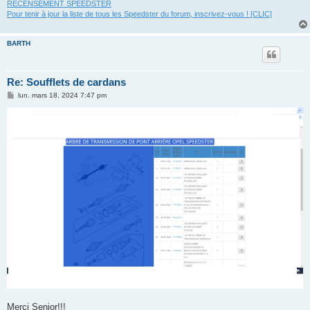
RECENSEMENT SPEEDSTER
Pour tenir à jour la liste de tous les Speedster du forum, inscrivez-vous ! [CLIC]
BARTH
Re: Soufflets de cardans
M
lun. mars 18, 2024 7:47 pm
e
s
s
a
g
e
Merci Senior!!!