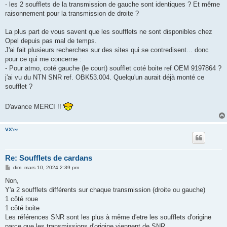
- les 2 soufflets de la transmission de gauche sont identiques ? Et même
raisonnement pour la transmission de droite ?
La plus part de vous savent que les soufflets ne sont disponibles chez
Opel depuis pas mal de temps.
J'ai fait plusieurs recherches sur des sites qui se contredisent... donc
pour ce qui me concerne :
- Pour atmo, coté gauche (le court) soufflet coté boite ref OEM 9197864 ?
j'ai vu du NTN SNR ref. OBK53.004. Quelqu'un aurait déjà monté ce
soufflet ?
D'avance MERCI !!
VX'er
Re: Soufflets de cardans
M
dim. mars 10, 2024 2:39 pm
e
s
Non,
s
Y'a 2 soufflets différents sur chaque transmission (droite ou gauche)
a
g
1 côté roue
e
1 côté boite
Les références SNR sont les plus à même d'etre les soufflets d'origine
parce que les transmissions d'origine viennent de SNR