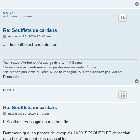
OR_07
Animateur de forum
Re: Soufflets de cardans
M
mar. mars 19, 2024 10:19 am
e
s
ah, le soufflé est pas retombé !
s
a
g
e
"les routes d'Ardèche, y'a que ça de vrai..." A.Senna
"Je vais vite, je m’entraîne a pas perdre une seconde..." Lorie
"Ne prenez pas la vie au sérieux, de toute façon vous n'en sortirez pas vivant"
Fontenelle
BARTH
Re: Soufflets de cardans
M
mar. mars 19, 2024 1:46 pm
e
s
Il Soufflait les bougies sur le soufflé !
s
a
g
Dommage que les photos de gtvpp du 11/2015 "SOUFFLET de cardan
e
coté boite" ne sont plus disponibles.