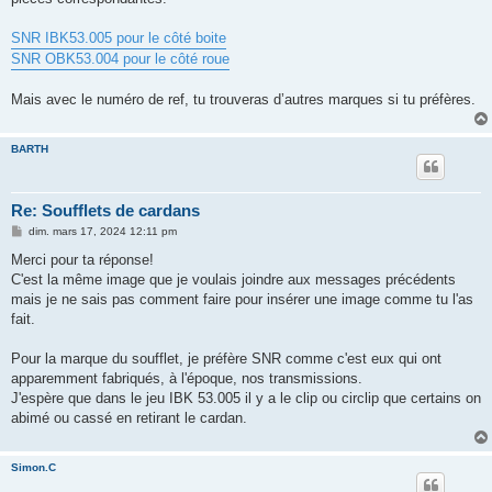
SNR IBK53.005 pour le côté boite
SNR OBK53.004 pour le côté roue
Mais avec le numéro de ref, tu trouveras d’autres marques si tu préfères.
BARTH
Re: Soufflets de cardans
M
dim. mars 17, 2024 12:11 pm
e
s
Merci pour ta réponse!
s
C'est la même image que je voulais joindre aux messages précédents
a
g
mais je ne sais pas comment faire pour insérer une image comme tu l'as
e
fait.
Pour la marque du soufflet, je préfère SNR comme c'est eux qui ont
apparemment fabriqués, à l'époque, nos transmissions.
J'espère que dans le jeu IBK 53.005 il y a le clip ou circlip que certains on
abimé ou cassé en retirant le cardan.
Simon.C