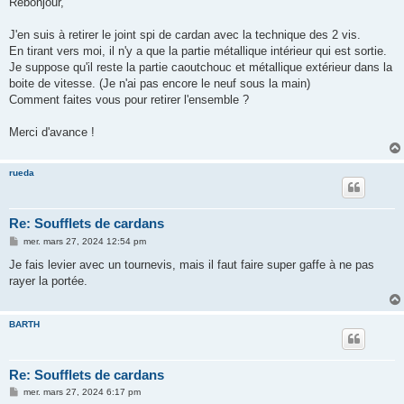
Rebonjour,
s
a
g
J'en suis à retirer le joint spi de cardan avec la technique des 2 vis.
e
En tirant vers moi, il n'y a que la partie métallique intérieur qui est sortie.
Je suppose qu'il reste la partie caoutchouc et métallique extérieur dans la
boite de vitesse. (Je n'ai pas encore le neuf sous la main)
Comment faites vous pour retirer l'ensemble ?
Merci d'avance !
rueda
Re: Soufflets de cardans
M
mer. mars 27, 2024 12:54 pm
e
s
Je fais levier avec un tournevis, mais il faut faire super gaffe à ne pas
s
rayer la portée.
a
g
e
BARTH
Re: Soufflets de cardans
M
mer. mars 27, 2024 6:17 pm
e