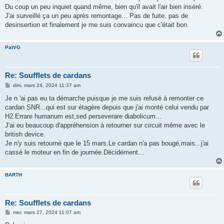
Du coup un peu inquiet quand même, bien qu'il avait l'air bien inséré.
J'ai surveillé ça un peu après remontage... Pas de fuite, pas de
desinsertion et finalement je me suis convaincu que c'était bon.
PatVG
Re: Soufflets de cardans
M
dim. mars 24, 2024 11:37 am
e
s
Je n 'ai pas eu ta démarche puisque je me suis refusé à remonter ce
s
cardan SNR...qui est sur étagère depuis que j'ai monté celui vendu par
a
g
H2.Errare humanum est,sed perseverare diabolicum...
e
J'ai eu beaucoup d'appréhension à retourner sur circuit même avec le
british device.
Je n'y suis retourné que le 15 mars.Le cardan n'a pas bougé,mais...j'ai
cassé le moteur en fin de journée.Décidément...
BARTH
Re: Soufflets de cardans
M
mer. mars 27, 2024 11:07 am
e
s