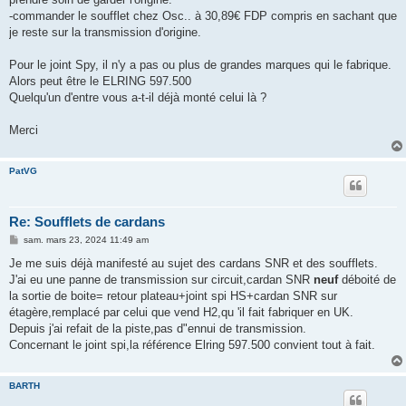
-commander le soufflet chez Osc.. à 30,89€ FDP compris en sachant que
je reste sur la transmission d'origine.
Pour le joint Spy, il n'y a pas ou plus de grandes marques qui le fabrique.
Alors peut être le ELRING 597.500
Quelqu'un d'entre vous a-t-il déjà monté celui là ?
Merci
PatVG
Re: Soufflets de cardans
M
sam. mars 23, 2024 11:49 am
e
s
Je me suis déjà manifesté au sujet des cardans SNR et des soufflets.
s
J'ai eu une panne de transmission sur circuit,cardan SNR
neuf
déboité de
a
g
la sortie de boite= retour plateau+joint spi HS+cardan SNR sur
e
étagère,remplacé par celui que vend H2,qu 'il fait fabriquer en UK.
Depuis j'ai refait de la piste,pas d"ennui de transmission.
Concernant le joint spi,la référence Elring 597.500 convient tout à fait.
BARTH