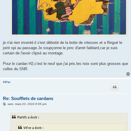
je n'ai rien inventé.il s'est déboité de la boite de vitesses et a flingué le
joint spi au passage.Je soupçonne le jonc d'arret faiblard,car je suis
certain de l'avoir clipsé au montage.
Pour le cardan H2,c'est le neuf que j'ai pris.les noix sont plus grosses que
celles du SNR.
VX'er
Re: Soufflets de cardans
M
sam. mars 23, 2024 8:06 pm
e
s
s
PatVG a écrit :
a
g
e
VX'er a écrit :