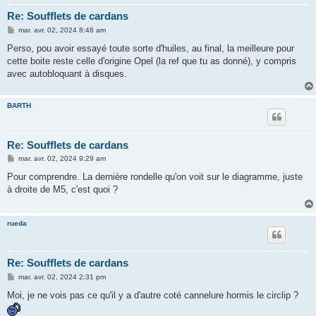
Re: Soufflets de cardans
M
mar. avr. 02, 2024 8:48 am
e
s
Perso, pou avoir essayé toute sorte d'huiles, au final, la meilleure pour
s
cette boite reste celle d'origine Opel (la ref que tu as donné), y compris
a
g
avec autobloquant à disques.
e
BARTH
Re: Soufflets de cardans
M
mar. avr. 02, 2024 9:29 am
e
s
Pour comprendre. La dernière rondelle qu'on voit sur le diagramme, juste
s
à droite de M5, c'est quoi ?
a
g
e
rueda
Re: Soufflets de cardans
M
mar. avr. 02, 2024 2:31 pm
e
s
Moi, je ne vois pas ce qu'il y a d'autre coté cannelure hormis le circlip ?
s
a