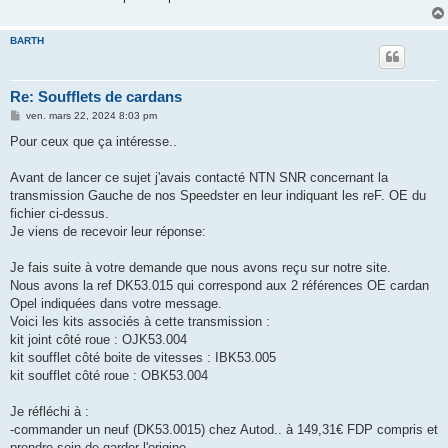
BARTH
Re: Soufflets de cardans
M
ven. mars 22, 2024 8:03 pm
e
s
Pour ceux que ça intéresse..
s
a
g
Avant de lancer ce sujet j'avais contacté NTN SNR concernant la
e
transmission Gauche de nos Speedster en leur indiquant les reF. OE du
fichier ci-dessus.
Je viens de recevoir leur réponse:
Je fais suite à votre demande que nous avons reçu sur notre site.
Nous avons la ref DK53.015 qui correspond aux 2 références OE cardan
Opel indiquées dans votre message.
Voici les kits associés à cette transmission :
kit joint côté roue : OJK53.004
kit soufflet côté boite de vitesses : IBK53.005
kit soufflet côté roue : OBK53.004
Je réfléchi à :
-commander un neuf (DK53.0015) chez Autod.. à 149,31€ FDP compris et
prendre soin de garder l'origine.