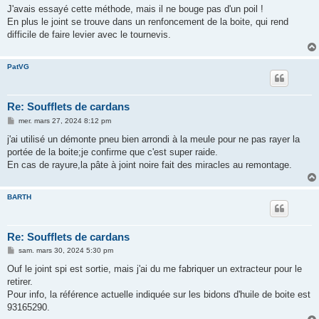
s
J'avais essayé cette méthode, mais il ne bouge pas d'un poil !
s
En plus le joint se trouve dans un renfoncement de la boite, qui rend
a
g
difficile de faire levier avec le tournevis.
e
PatVG
Re: Soufflets de cardans
M
mer. mars 27, 2024 8:12 pm
e
s
j'ai utilisé un démonte pneu bien arrondi à la meule pour ne pas rayer la
s
portée de la boite;je confirme que c'est super raide.
a
g
En cas de rayure,la pâte à joint noire fait des miracles au remontage.
e
BARTH
Re: Soufflets de cardans
M
sam. mars 30, 2024 5:30 pm
e
s
Ouf le joint spi est sortie, mais j'ai du me fabriquer un extracteur pour le
s
retirer.
a
g
Pour info, la référence actuelle indiquée sur les bidons d'huile de boite est
e
93165290.