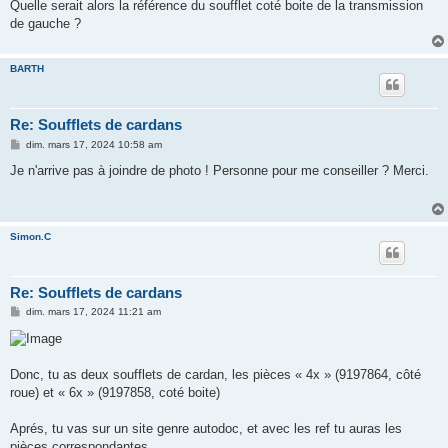
Quelle serait alors la référence du soufflet coté boite de la transmission
de gauche ?
BARTH
Re: Soufflets de cardans
M
dim. mars 17, 2024 10:58 am
e
s
Je n'arrive pas à joindre de photo ! Personne pour me conseiller ? Merci.
s
a
g
e
Simon.C
Re: Soufflets de cardans
M
dim. mars 17, 2024 11:21 am
e
s
s
a
g
Donc, tu as deux soufflets de cardan, les pièces « 4x » (9197864, côté
e
roue) et « 6x » (9197858, coté boite)
Aprés, tu vas sur un site genre autodoc, et avec les ref tu auras les
pièces correspondantes.