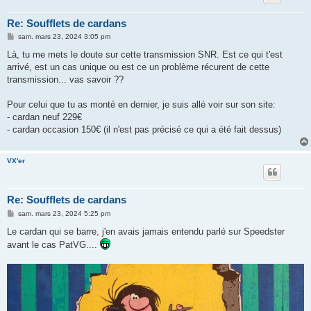
Re: Soufflets de cardans
M
sam. mars 23, 2024 3:05 pm
e
s
Là, tu me mets le doute sur cette transmission SNR. Est ce qui t'est
s
arrivé, est un cas unique ou est ce un problème récurent de cette
a
g
transmission... vas savoir ??
e
Pour celui que tu as monté en dernier, je suis allé voir sur son site:
- cardan neuf 229€
- cardan occasion 150€ (il n'est pas précisé ce qui a été fait dessus)
VX'er
Re: Soufflets de cardans
M
sam. mars 23, 2024 5:25 pm
e
s
Le cardan qui se barre, j'en avais jamais entendu parlé sur Speedster
s
avant le cas PatVG....
a
g
e