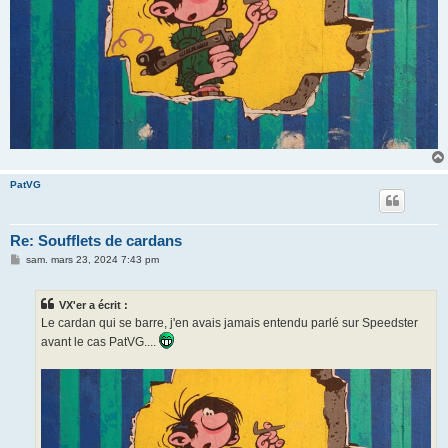
PatVG
Re: Soufflets de cardans
M
sam. mars 23, 2024 7:43 pm
e
s
s
VX'er a écrit :
a
g
Le cardan qui se barre, j'en avais jamais entendu parlé sur Speedster
e
avant le cas PatVG....