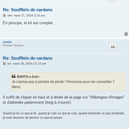
Re: Soufflets de cardans
M
dim. mars 17, 2024 2:10 pm
e
s
En principe, le kit est complet.
s
a
g
e
senior
Premier Sinistre
Re: Soufflets de cardans
M
lun. mars 18, 2024 12:15 am
e
s
s
BARTH a écrit :
a
g
Je n'arrive pas à joindre de photo ! Personne pour me conseiller ?
e
Merci.
Il suffit de cliquer en haut et à droite de la page sur "Hébergeur d'images"
et d'attendre patiemment (long à s'ouvrir).
Quand je lis ce que je lis, quand je vois ce que je vois, quand j'entends ce que j'entends,
je suis heureux de penser ce que je pense