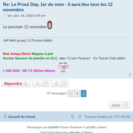
Re: Le Prout Day, 1er du nom - il aura lieu tous les 12
novembre
M
lun. janv. 19, 2026 4:50 pm
e
s
s
Le prochain 12 novembre
a
g
e
Jeff Meth group 2.0 Product Addict
Red Jumpy Driver
Megane à pile
Ancien Sauveur de planète en GLC
, alias "Crack Picasso" - Ex Touran Club addict
L'ISM 2026 - MC F1 20ème édition
Répondre
1
2
Précédent
47 messages
Aller
Accueil du forum
Fuseau horaire sur
UTC+02:00
Développé par
phpBB
® Forum Software © phpBB Limited
Traduction française officielle
©
Qiaeru