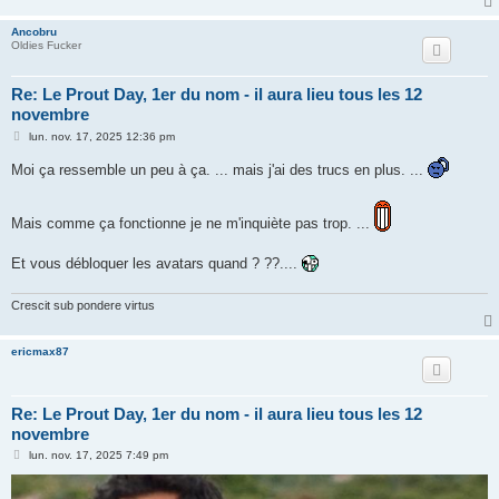
Ancobru
Oldies Fucker
Re: Le Prout Day, 1er du nom - il aura lieu tous les 12
novembre
M
lun. nov. 17, 2025 12:36 pm
e
s
Moi ça ressemble un peu à ça. ... mais j'ai des trucs en plus. ...
s
a
g
e
Mais comme ça fonctionne je ne m'inquiète pas trop. ...
Et vous débloquer les avatars quand ? ??....
Crescit sub pondere virtus
ericmax87
Re: Le Prout Day, 1er du nom - il aura lieu tous les 12
novembre
M
lun. nov. 17, 2025 7:49 pm
e
s
s