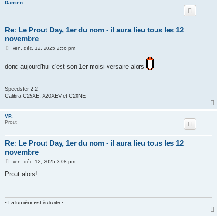
Damien
Re: Le Prout Day, 1er du nom - il aura lieu tous les 12
novembre
M
ven. déc. 12, 2025 2:56 pm
e
s
s
donc aujourd'hui c'est son 1er moisi-versaire alors
a
g
e
Speedster 2.2
Calibra C25XE, X20XEV et C20NE
VP.
Prout
Re: Le Prout Day, 1er du nom - il aura lieu tous les 12
novembre
M
ven. déc. 12, 2025 3:08 pm
e
s
Prout alors!
s
a
g
e
- La lumière est à droite -