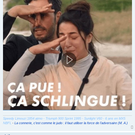
a
g
e
Speedy Limouzi 1854 atmo - Triumph 900 Sprint 1995 - Sunlight V60 - 6 ans en MX5
NBFL
-
La connerie, c’est comme le judo : il faut utiliser la force de l'adversaire (M. A.)