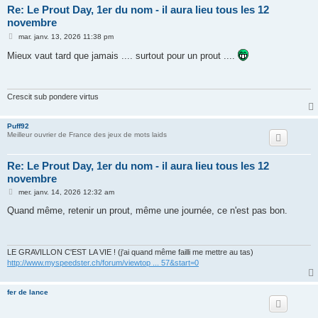
Re: Le Prout Day, 1er du nom - il aura lieu tous les 12
novembre
M
mar. janv. 13, 2026 11:38 pm
e
s
Mieux vaut tard que jamais .... surtout pour un prout ....
s
a
g
e
Crescit sub pondere virtus
Puff92
Meilleur ouvrier de France des jeux de mots laids
Re: Le Prout Day, 1er du nom - il aura lieu tous les 12
novembre
M
mer. janv. 14, 2026 12:32 am
e
s
Quand même, retenir un prout, même une journée, ce n'est pas bon.
s
a
g
e
LE GRAVILLON C'EST LA VIE ! (j'ai quand même failli me mettre au tas)
http://www.myspeedster.ch/forum/viewtop ... 57&start=0
fer de lance