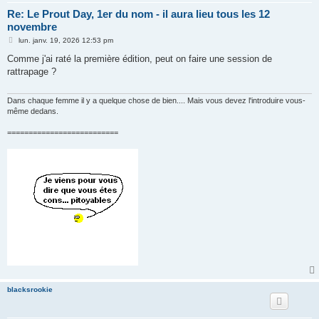
Re: Le Prout Day, 1er du nom - il aura lieu tous les 12
novembre
M
lun. janv. 19, 2026 12:53 pm
e
s
Comme j'ai raté la première édition, peut on faire une session de
s
rattrapage ?
a
g
e
Dans chaque femme il y a quelque chose de bien.... Mais vous devez l'introduire vous-
même dedans.
==========================
blacksrookie