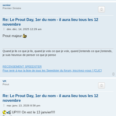
senior
Premier Sinistre
Re: Le Prout Day, 1er du nom - il aura lieu tous les 12
novembre
M
dim. déc. 14, 2025 12:29 am
e
s
Prout majeur
s
a
g
e
Quand je lis ce que je lis, quand je vois ce que je vois, quand j'entends ce que j'entends,
je suis heureux de penser ce que je pense
RECENSEMENT SPEEDSTER
Pour tenir à jour la liste de tous les Speedster du forum, inscrivez-vous ! [CLIC]
VP.
Prout
Re: Le Prout Day, 1er du nom - il aura lieu tous les 12
novembre
M
mar. janv. 13, 2026 8:58 pm
e
s
UP!!!! On est le 13 janvier!!!!
s