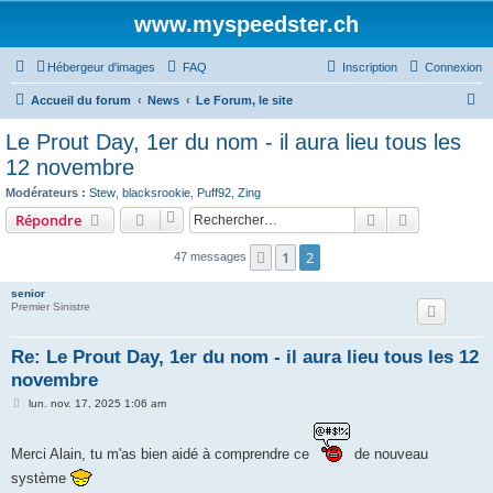
www.myspeedster.ch
Hébergeur d'images
FAQ
Inscription
Connexion
R
Accueil du forum
News
Le Forum, le site
e
Le Prout Day, 1er du nom - il aura lieu tous les
c
12 novembre
h
Modérateurs :
Stew
,
blacksrookie
,
Puff92
,
Zing
e
Rechercher
Recherche 
Répondre
r
1
2
Précédent
47 messages
c
h
senior
Premier Sinistre
e
r
Re: Le Prout Day, 1er du nom - il aura lieu tous les 12
novembre
M
lun. nov. 17, 2025 1:06 am
e
s
s
Merci Alain, tu m'as bien aidé à comprendre ce
de nouveau
a
g
système
e