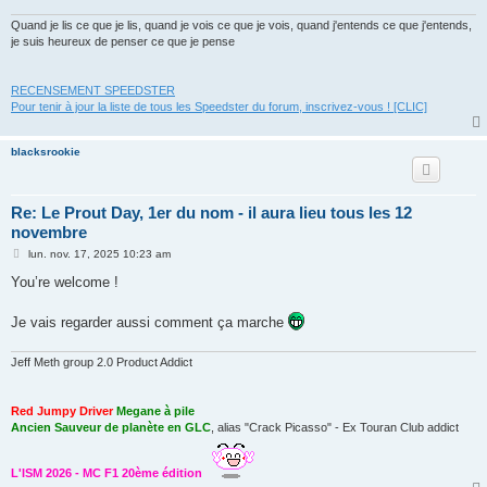
Quand je lis ce que je lis, quand je vois ce que je vois, quand j'entends ce que j'entends,
je suis heureux de penser ce que je pense
RECENSEMENT SPEEDSTER
Pour tenir à jour la liste de tous les Speedster du forum, inscrivez-vous ! [CLIC]
blacksrookie
Re: Le Prout Day, 1er du nom - il aura lieu tous les 12
novembre
M
lun. nov. 17, 2025 10:23 am
e
s
You’re welcome !
s
a
g
Je vais regarder aussi comment ça marche
e
Jeff Meth group 2.0 Product Addict
Red Jumpy Driver
Megane à pile
Ancien Sauveur de planète en GLC
, alias "Crack Picasso" - Ex Touran Club addict
L'ISM 2026 - MC F1 20ème édition