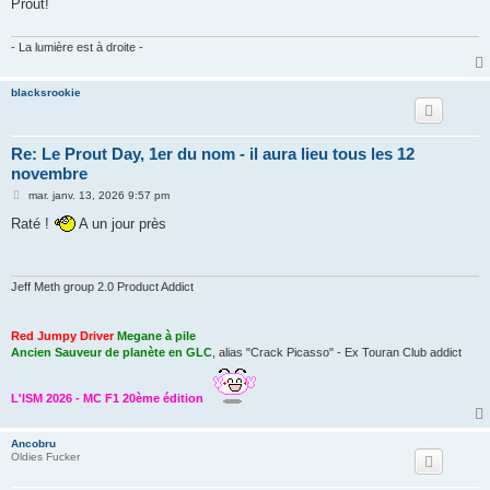
Prout!
a
g
e
- La lumière est à droite -
blacksrookie
Re: Le Prout Day, 1er du nom - il aura lieu tous les 12
novembre
M
mar. janv. 13, 2026 9:57 pm
e
s
Raté !
A un jour près
s
a
g
e
Jeff Meth group 2.0 Product Addict
Red Jumpy Driver
Megane à pile
Ancien Sauveur de planète en GLC
, alias "Crack Picasso" - Ex Touran Club addict
L'ISM 2026 - MC F1 20ème édition
Ancobru
Oldies Fucker