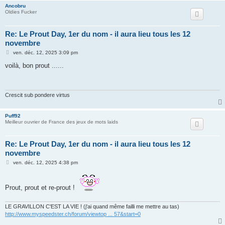
Ancobru
Oldies Fucker
Re: Le Prout Day, 1er du nom - il aura lieu tous les 12
novembre
M
ven. déc. 12, 2025 3:09 pm
e
s
voilà, bon prout ......
s
a
g
e
Crescit sub pondere virtus
Puff92
Meilleur ouvrier de France des jeux de mots laids
Re: Le Prout Day, 1er du nom - il aura lieu tous les 12
novembre
M
ven. déc. 12, 2025 4:38 pm
e
s
s
a
Prout, prout et re-prout !
g
e
LE GRAVILLON C'EST LA VIE ! (j'ai quand même failli me mettre au tas)
http://www.myspeedster.ch/forum/viewtop ... 57&start=0