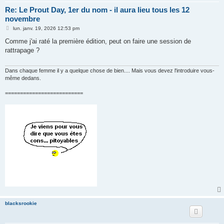
Re: Le Prout Day, 1er du nom - il aura lieu tous les 12
novembre
M
lun. janv. 19, 2026 12:53 pm
e
s
Comme j'ai raté la première édition, peut on faire une session de
s
rattrapage ?
a
g
e
Dans chaque femme il y a quelque chose de bien.... Mais vous devez l'introduire vous-
même dedans.
==========================
blacksrookie