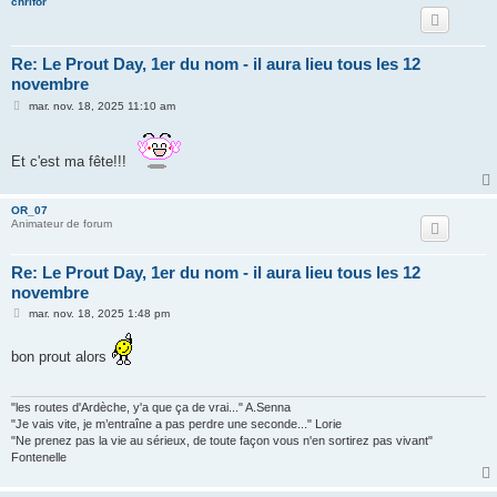
chrifor
Re: Le Prout Day, 1er du nom - il aura lieu tous les 12
novembre
M
mar. nov. 18, 2025 11:10 am
e
s
s
a
Et c'est ma fête!!!
g
e
OR_07
Animateur de forum
Re: Le Prout Day, 1er du nom - il aura lieu tous les 12
novembre
M
mar. nov. 18, 2025 1:48 pm
e
s
s
bon prout alors
a
g
e
"les routes d'Ardèche, y'a que ça de vrai..." A.Senna
"Je vais vite, je m’entraîne a pas perdre une seconde..." Lorie
"Ne prenez pas la vie au sérieux, de toute façon vous n'en sortirez pas vivant"
Fontenelle