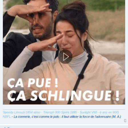
a
g
e
Speedy Limouzi 1854 atmo - Triumph 900 Sprint 1995 - Sunlight V60 - 6 ans en MX5
NBFL
-
La connerie, c’est comme le judo : il faut utiliser la force de l'adversaire (M. A.)