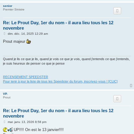
senior
Premier Sinistre
Re: Le Prout Day, 1er du nom - il aura lieu tous les 12
novembre
M
dim. déc. 14, 2025 12:29 am
e
s
Prout majeur
s
a
g
e
Quand je lis ce que je lis, quand je vois ce que je vois, quand j'entends ce que j'entends,
je suis heureux de penser ce que je pense
RECENSEMENT SPEEDSTER
Pour tenir à jour la liste de tous les Speedster du forum, inscrivez-vous ! [CLIC]
VP.
Prout
Re: Le Prout Day, 1er du nom - il aura lieu tous les 12
novembre
M
mar. janv. 13, 2026 8:58 pm
e
s
UP!!!! On est le 13 janvier!!!!
s