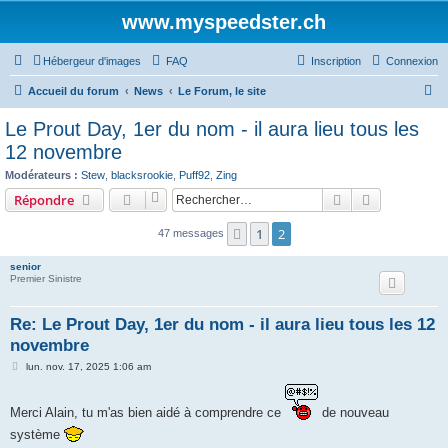
www.myspeedster.ch
Hébergeur d'images
FAQ
Inscription
Connexion
R
Accueil du forum
News
Le Forum, le site
e
Le Prout Day, 1er du nom - il aura lieu tous les
c
12 novembre
h
Modérateurs :
Stew
,
blacksrookie
,
Puff92
,
Zing
e
Rechercher
Recherche 
Répondre
r
1
2
Précédent
47 messages
c
h
senior
Premier Sinistre
e
r
Re: Le Prout Day, 1er du nom - il aura lieu tous les 12
novembre
M
lun. nov. 17, 2025 1:06 am
e
s
s
Merci Alain, tu m'as bien aidé à comprendre ce
de nouveau
a
g
système
e