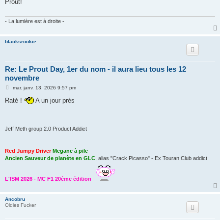
Prout!
a
g
e
- La lumière est à droite -
blacksrookie
Re: Le Prout Day, 1er du nom - il aura lieu tous les 12
novembre
M
mar. janv. 13, 2026 9:57 pm
e
s
Raté !
A un jour près
s
a
g
e
Jeff Meth group 2.0 Product Addict
Red Jumpy Driver
Megane à pile
Ancien Sauveur de planète en GLC
, alias "Crack Picasso" - Ex Touran Club addict
L'ISM 2026 - MC F1 20ème édition
Ancobru
Oldies Fucker