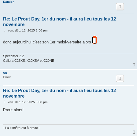
Damien
Re: Le Prout Day, 1er du nom - il aura lieu tous les 12
novembre
M
ven. déc. 12, 2025 2:56 pm
e
s
s
donc aujourd'hui c'est son 1er moisi-versaire alors
a
g
e
Speedster 2.2
Calibra C25XE, X20XEV et C20NE
VP.
Prout
Re: Le Prout Day, 1er du nom - il aura lieu tous les 12
novembre
M
ven. déc. 12, 2025 3:08 pm
e
s
Prout alors!
s
a
g
e
- La lumière est à droite -