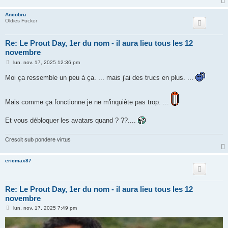
Ancobru
Oldies Fucker
Re: Le Prout Day, 1er du nom - il aura lieu tous les 12
novembre
M
lun. nov. 17, 2025 12:36 pm
e
s
Moi ça ressemble un peu à ça. ... mais j'ai des trucs en plus. ...
s
a
g
e
Mais comme ça fonctionne je ne m'inquiète pas trop. ...
Et vous débloquer les avatars quand ? ??....
Crescit sub pondere virtus
ericmax87
Re: Le Prout Day, 1er du nom - il aura lieu tous les 12
novembre
M
lun. nov. 17, 2025 7:49 pm
e
s
s