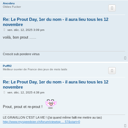
Ancobru
Oldies Fucker
Re: Le Prout Day, 1er du nom - il aura lieu tous les 12
novembre
M
ven. déc. 12, 2025 3:09 pm
e
s
voilà, bon prout ......
s
a
g
e
Crescit sub pondere virtus
Puff92
Meilleur ouvrier de France des jeux de mots laids
Re: Le Prout Day, 1er du nom - il aura lieu tous les 12
novembre
M
ven. déc. 12, 2025 4:38 pm
e
s
s
a
Prout, prout et re-prout !
g
e
LE GRAVILLON C'EST LA VIE ! (j'ai quand même failli me mettre au tas)
http://www.myspeedster.ch/forum/viewtop ... 57&start=0