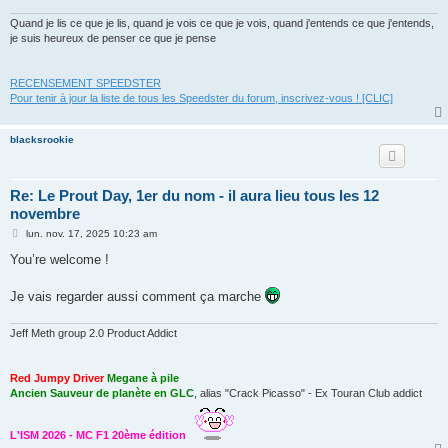
Quand je lis ce que je lis, quand je vois ce que je vois, quand j'entends ce que j'entends,
je suis heureux de penser ce que je pense
RECENSEMENT SPEEDSTER
Pour tenir à jour la liste de tous les Speedster du forum, inscrivez-vous ! [CLIC]
blacksrookie
Re: Le Prout Day, 1er du nom - il aura lieu tous les 12
novembre
M
lun. nov. 17, 2025 10:23 am
e
s
You’re welcome !
s
a
g
Je vais regarder aussi comment ça marche
e
Jeff Meth group 2.0 Product Addict
Red Jumpy Driver
Megane à pile
Ancien Sauveur de planète en GLC
, alias "Crack Picasso" - Ex Touran Club addict
L'ISM 2026 - MC F1 20ème édition