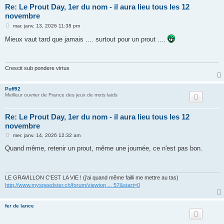
Re: Le Prout Day, 1er du nom - il aura lieu tous les 12
novembre
M
mar. janv. 13, 2026 11:38 pm
e
s
Mieux vaut tard que jamais .... surtout pour un prout ....
s
a
g
e
Crescit sub pondere virtus
Puff92
Meilleur ouvrier de France des jeux de mots laids
Re: Le Prout Day, 1er du nom - il aura lieu tous les 12
novembre
M
mer. janv. 14, 2026 12:32 am
e
s
Quand même, retenir un prout, même une journée, ce n'est pas bon.
s
a
g
e
LE GRAVILLON C'EST LA VIE ! (j'ai quand même failli me mettre au tas)
http://www.myspeedster.ch/forum/viewtop ... 57&start=0
fer de lance