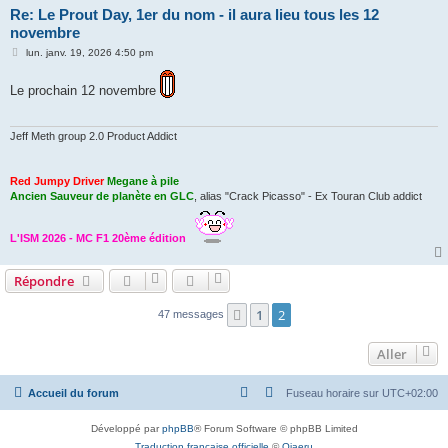
Re: Le Prout Day, 1er du nom - il aura lieu tous les 12
novembre
M
lun. janv. 19, 2026 4:50 pm
e
s
s
Le prochain 12 novembre
a
g
e
Jeff Meth group 2.0 Product Addict
Red Jumpy Driver
Megane à pile
Ancien Sauveur de planète en GLC
, alias "Crack Picasso" - Ex Touran Club addict
L'ISM 2026 - MC F1 20ème édition
Répondre
1
2
Précédent
47 messages
Aller
Accueil du forum
Fuseau horaire sur
UTC+02:00
Développé par
phpBB
® Forum Software © phpBB Limited
Traduction française officielle
©
Qiaeru