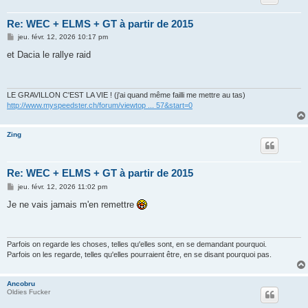
Re: WEC + ELMS + GT à partir de 2015
M
jeu. févr. 12, 2026 10:17 pm
e
s
et Dacia le rallye raid
s
a
g
e
LE GRAVILLON C'EST LA VIE ! (j'ai quand même failli me mettre au tas)
http://www.myspeedster.ch/forum/viewtop ... 57&start=0
Zing
Re: WEC + ELMS + GT à partir de 2015
M
jeu. févr. 12, 2026 11:02 pm
e
s
Je ne vais jamais m'en remettre
s
a
g
e
Parfois on regarde les choses, telles qu'elles sont, en se demandant pourquoi.
Parfois on les regarde, telles qu'elles pourraient être, en se disant pourquoi pas.
Ancobru
Oldies Fucker