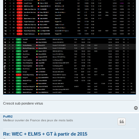
Crescit sub pondere virtus
Puff92
Meilleur ouvrier de France des jeux de mots laids
Re: WEC + ELMS + GT à partir de 2015