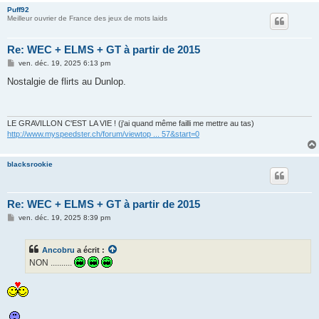
Puff92
Meilleur ouvrier de France des jeux de mots laids
Re: WEC + ELMS + GT à partir de 2015
M
ven. déc. 19, 2025 6:13 pm
e
s
Nostalgie de flirts au Dunlop.
s
a
g
e
LE GRAVILLON C'EST LA VIE ! (j'ai quand même failli me mettre au tas)
http://www.myspeedster.ch/forum/viewtop ... 57&start=0
blacksrookie
Re: WEC + ELMS + GT à partir de 2015
M
ven. déc. 19, 2025 8:39 pm
e
s
s
Ancobru
a écrit :
a
g
NON ..........
e