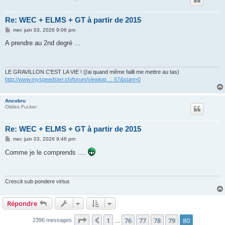
Re: WEC + ELMS + GT à partir de 2015
M
mer. juin 03, 2026 9:06 pm
e
s
A prendre au 2nd degré ...
s
a
g
e
LE GRAVILLON C'EST LA VIE ! (j'ai quand même failli me mettre au tas)
http://www.myspeedster.ch/forum/viewtop ... 57&start=0
Ancobru
Oldies Fucker
Re: WEC + ELMS + GT à partir de 2015
M
mer. juin 03, 2026 9:48 pm
e
s
Comme je le comprends ....
s
a
g
e
Crescit sub pondere virtus
Répondre
Page
80
sur
80
1
76
77
78
79
80
Précédent
2396 messages
…