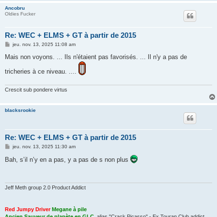
Ancobru
Oldies Fucker
Re: WEC + ELMS + GT à partir de 2015
M
jeu. nov. 13, 2025 11:08 am
e
s
Mais non voyons. ... Ils n'étaient pas favorisés. ... Il n'y a pas de
s
a
tricheries à ce niveau. ....
g
e
Crescit sub pondere virtus
blacksrookie
Re: WEC + ELMS + GT à partir de 2015
M
jeu. nov. 13, 2025 11:30 am
e
s
Bah, s’il n’y en a pas, y a pas de s non plus
s
a
g
e
Jeff Meth group 2.0 Product Addict
Red Jumpy Driver
Megane à pile
Ancien Sauveur de planète en GLC
, alias "Crack Picasso" - Ex Touran Club addict