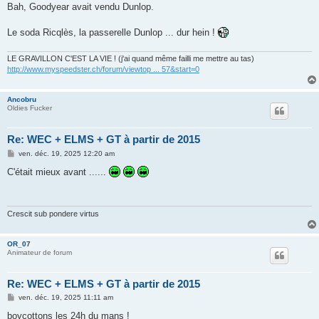
s
Bah, Goodyear avait vendu Dunlop.
s
a
g
Le soda Ricqlès, la passerelle Dunlop ... dur hein !
e
LE GRAVILLON C'EST LA VIE ! (j'ai quand même failli me mettre au tas)
http://www.myspeedster.ch/forum/viewtop ... 57&start=0
Ancobru
Oldies Fucker
Re: WEC + ELMS + GT à partir de 2015
M
ven. déc. 19, 2025 12:20 am
e
s
C'était mieux avant ......
s
a
g
e
Crescit sub pondere virtus
OR_07
Animateur de forum
Re: WEC + ELMS + GT à partir de 2015
M
ven. déc. 19, 2025 11:11 am
e
s
boycottons les 24h du mans !