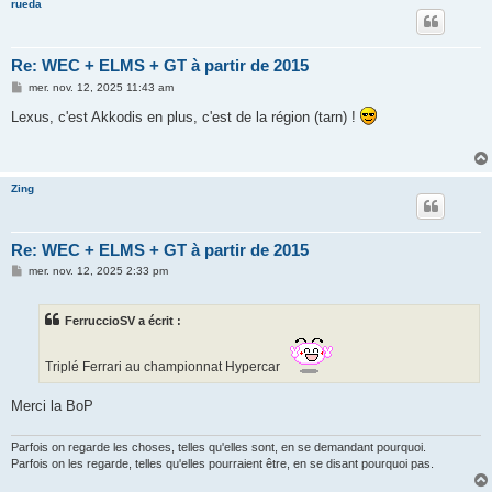
rueda
Re: WEC + ELMS + GT à partir de 2015
M
mer. nov. 12, 2025 11:43 am
e
s
Lexus, c'est Akkodis en plus, c'est de la région (tarn) !
s
a
g
e
Zing
Re: WEC + ELMS + GT à partir de 2015
M
mer. nov. 12, 2025 2:33 pm
e
s
s
FerruccioSV a écrit :
a
g
e
Triplé Ferrari au championnat Hypercar
Merci la BoP
Parfois on regarde les choses, telles qu'elles sont, en se demandant pourquoi.
Parfois on les regarde, telles qu'elles pourraient être, en se disant pourquoi pas.