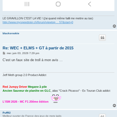
LE GRAVILLON C'EST LA VIE ! (j'ai quand même failli me mettre au tas)
http://www.myspeedster.ch/forum/viewtop ... 57&start=0
blacksrookie
Re: WEC + ELMS + GT à partir de 2015
M
mer. juin 03, 2026 7:29 pm
e
s
C’est un faux site de troll à mon avis …
s
a
g
e
Jeff Meth group 2.0 Product Addict
Red Jumpy Driver
Megane à pile
Ancien Sauveur de planète en GLC
, alias "Crack Picasso" - Ex Touran Club addict
L'ISM 2026 - MC F1 20ème édition
Puff92
Meilleur ouvrier de France des jeux de mots laids