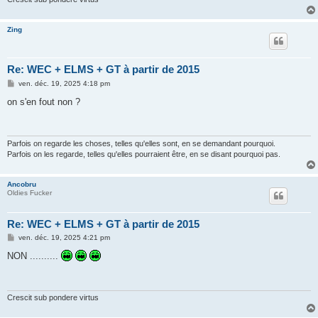
Zing
Re: WEC + ELMS + GT à partir de 2015
M
ven. déc. 19, 2025 4:18 pm
e
s
on s'en fout non ?
s
a
g
e
Parfois on regarde les choses, telles qu'elles sont, en se demandant pourquoi.
Parfois on les regarde, telles qu'elles pourraient être, en se disant pourquoi pas.
Ancobru
Oldies Fucker
Re: WEC + ELMS + GT à partir de 2015
M
ven. déc. 19, 2025 4:21 pm
e
s
NON ..........
s
a
g
e
Crescit sub pondere virtus