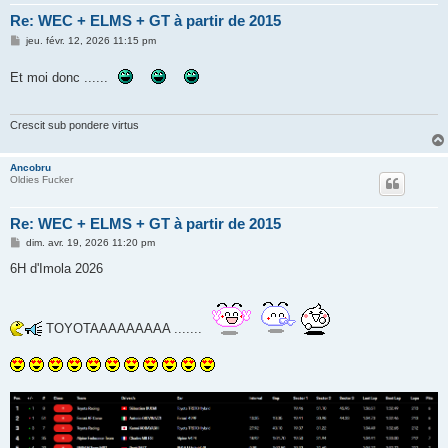
Re: WEC + ELMS + GT à partir de 2015
M
jeu. févr. 12, 2026 11:15 pm
e
s
Et moi donc ......
s
a
g
e
Crescit sub pondere virtus
Ancobru
Oldies Fucker
Re: WEC + ELMS + GT à partir de 2015
M
dim. avr. 19, 2026 11:20 pm
e
s
6H d'Imola 2026
s
a
g
e
TOYOTAAAAAAAAA .......