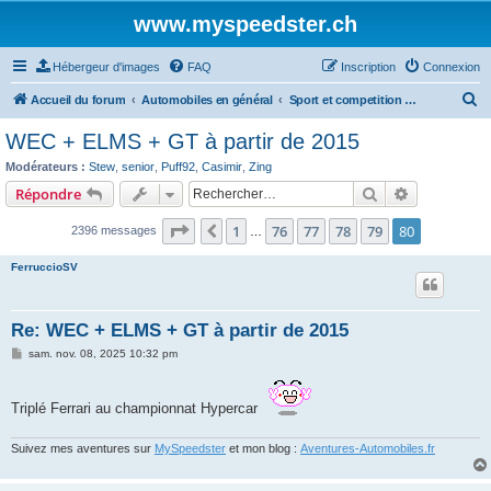
www.myspeedster.ch
Hébergeur d'images
FAQ
Inscription
Connexion
R
Accueil du forum
Automobiles en général
Sport et competition automobile
e
WEC + ELMS + GT à partir de 2015
c
Modérateurs :
Stew
,
senior
,
Puff92
,
Casimir
,
Zing
h
Rechercher
Recherche 
Répondre
e
Page
80
sur
80
1
76
77
78
79
80
Précédent
2396 messages
r
…
c
FerruccioSV
h
e
Re: WEC + ELMS + GT à partir de 2015
r
M
sam. nov. 08, 2025 10:32 pm
e
s
s
a
Triplé Ferrari au championnat Hypercar
g
e
Suivez mes aventures sur
MySpeedster
et mon blog :
Aventures-Automobiles.fr