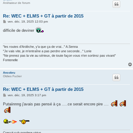
Animateur de forum
Re: WEC + ELMS + GT à partir de 2015
M
ven. déc. 19, 2025 12:03 pm
e
s
difficile de deviner
s
a
g
e
"les routes d'Ardèche, y'a que ça de vrai..." A.Senna
"Je vais vite, je m’entraîne a pas perdre une seconde..." Lorie
"Ne prenez pas la vie au sérieux, de toute façon vous n'en sortirez pas vivant"
Fontenelle
Ancobru
Oldies Fucker
Re: WEC + ELMS + GT à partir de 2015
M
ven. déc. 19, 2025 3:17 pm
e
s
Putaiinnng j'avais pas pensé à ça .....ce serait encore pire ....
s
a
g
e
Crescit sub pondere virtus