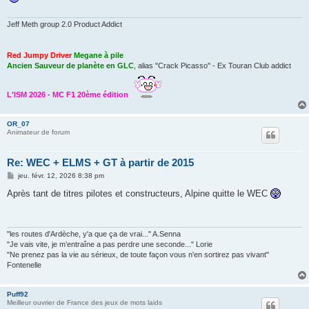
Jeff Meth group 2.0 Product Addict
Red Jumpy Driver
Megane à pile
Ancien Sauveur de planète en GLC
, alias "Crack Picasso" - Ex Touran Club addict
L'ISM 2026 - MC F1 20ème édition
OR_07
Animateur de forum
Re: WEC + ELMS + GT à partir de 2015
M
jeu. févr. 12, 2026 8:38 pm
e
s
Après tant de titres pilotes et constructeurs, Alpine quitte le WEC
s
a
g
e
"les routes d'Ardèche, y'a que ça de vrai..." A.Senna
"Je vais vite, je m’entraîne a pas perdre une seconde..." Lorie
"Ne prenez pas la vie au sérieux, de toute façon vous n'en sortirez pas vivant"
Fontenelle
Puff92
Meilleur ouvrier de France des jeux de mots laids