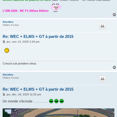
L'ISM 2026 - MC F1 20ème édition
Ancobru
Oldies Fucker
Re: WEC + ELMS + GT à partir de 2015
M
jeu. nov. 13, 2025 2:26 pm
e
s
s
a
g
e
Crescit sub pondere virtus
Ancobru
Oldies Fucker
Re: WEC + ELMS + GT à partir de 2015
M
jeu. déc. 18, 2025 11:52 pm
e
s
Un monde s'écroule ..............
s
a
g
e