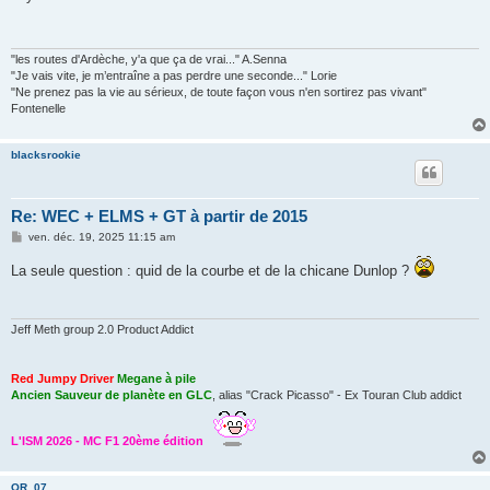
s
a
g
e
"les routes d'Ardèche, y'a que ça de vrai..." A.Senna
"Je vais vite, je m’entraîne a pas perdre une seconde..." Lorie
"Ne prenez pas la vie au sérieux, de toute façon vous n'en sortirez pas vivant"
Fontenelle
blacksrookie
Re: WEC + ELMS + GT à partir de 2015
M
ven. déc. 19, 2025 11:15 am
e
s
La seule question : quid de la courbe et de la chicane Dunlop ?
s
a
g
e
Jeff Meth group 2.0 Product Addict
Red Jumpy Driver
Megane à pile
Ancien Sauveur de planète en GLC
, alias "Crack Picasso" - Ex Touran Club addict
L'ISM 2026 - MC F1 20ème édition
OR_07