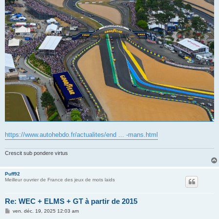
https://www.autohebdo.fr/actualites/end ... -mans.html
Crescit sub pondere virtus
Puff92
Meilleur ouvrier de France des jeux de mots laids
Re: WEC + ELMS + GT à partir de 2015
M
ven. déc. 19, 2025 12:03 am
e