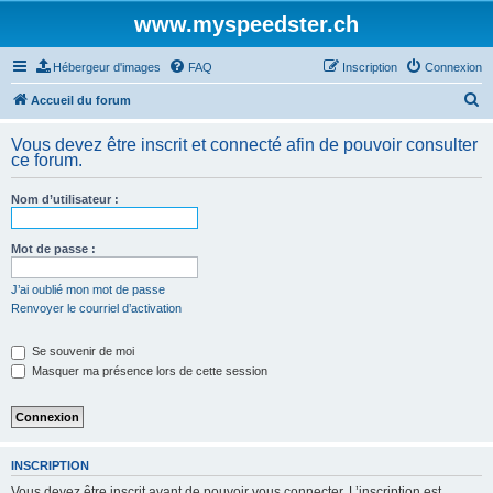
www.myspeedster.ch
Hébergeur d'images
FAQ
Inscription
Connexion
R
Accueil du forum
e
Vous devez être inscrit et connecté afin de pouvoir consulter
c
ce forum.
h
Nom d’utilisateur :
e
r
Mot de passe :
c
h
J’ai oublié mon mot de passe
Renvoyer le courriel d’activation
e
r
Se souvenir de moi
Masquer ma présence lors de cette session
INSCRIPTION
Vous devez être inscrit avant de pouvoir vous connecter. L’inscription est