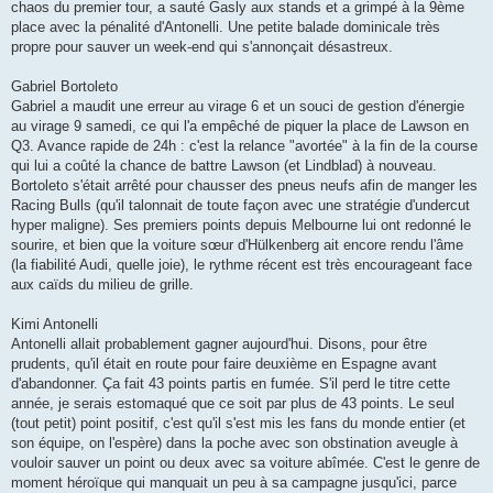
chaos du premier tour, a sauté Gasly aux stands et a grimpé à la 9ème
place avec la pénalité d'Antonelli. Une petite balade dominicale très
propre pour sauver un week-end qui s'annonçait désastreux.
Gabriel Bortoleto
Gabriel a maudit une erreur au virage 6 et un souci de gestion d'énergie
au virage 9 samedi, ce qui l'a empêché de piquer la place de Lawson en
Q3. Avance rapide de 24h : c'est la relance "avortée" à la fin de la course
qui lui a coûté la chance de battre Lawson (et Lindblad) à nouveau.
Bortoleto s'était arrêté pour chausser des pneus neufs afin de manger les
Racing Bulls (qu'il talonnait de toute façon avec une stratégie d'undercut
hyper maligne). Ses premiers points depuis Melbourne lui ont redonné le
sourire, et bien que la voiture sœur d'Hülkenberg ait encore rendu l'âme
(la fiabilité Audi, quelle joie), le rythme récent est très encourageant face
aux caïds du milieu de grille.
Kimi Antonelli
Antonelli allait probablement gagner aujourd'hui. Disons, pour être
prudents, qu'il était en route pour faire deuxième en Espagne avant
d'abandonner. Ça fait 43 points partis en fumée. S'il perd le titre cette
année, je serais estomaqué que ce soit par plus de 43 points. Le seul
(tout petit) point positif, c'est qu'il s'est mis les fans du monde entier (et
son équipe, on l'espère) dans la poche avec son obstination aveugle à
vouloir sauver un point ou deux avec sa voiture abîmée. C'est le genre de
moment héroïque qui manquait un peu à sa campagne jusqu'ici, parce