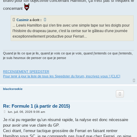
Bravo pour ton objectivité concernant Hamilton, ça n'est pas si fréquent le
e
concernant
Casimir
a écrit :
... Lewis Hamilton qui s'en tire avec une simple tape sur les doigts pour
l'histoire du drapeau jaune, c'est la cerise sur le gâteau d'une journée
exceptionnellement productive pour Ferrari...
Quand je lis ce que je lis, quand je vois ce que je vois, quand j'entends ce que j'entends,
je suis heureux de penser ce que je pense
RECENSEMENT SPEEDSTER
Pour tenir à jour la liste de tous les Speedster du forum, inscrivez-vous ! [CLIC]
blacksrookie
Re: Formule 1 (à partir de 2015)
M
lun. juil. 06, 2026 9:06 am
e
s
Je n’ai pu regarder qu’un résumé rapide, la nalyse est donc nécessaire
s
pour avoir une vue claire du GP.
a
g
Ceci étant, l’erreur tactique grossière de Ferrari en faisant rentrer
e
Hamilton sous SC, je ne comprends pas (sauf que chez Ferrari, on aime