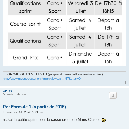
LE GRAVILLON C'EST LA VIE ! (j'ai quand même failli me mettre au tas)
http://www.myspeedster.ch/forum/viewtop ... 57&start=0
OR_07
Animateur de forum
Re: Formule 1 (à partir de 2015)
M
mer. juil. 01, 2026 3:23 pm
e
s
nickel la petite sprint pour le casse croute le Mans Classic
s
a