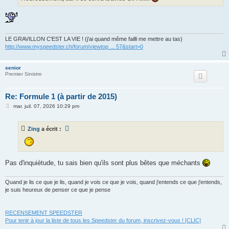
LE GRAVILLON C'EST LA VIE ! (j'ai quand même failli me mettre au tas)
http://www.myspeedster.ch/forum/viewtop ... 57&start=0
senior
Premier Sinistre
Re: Formule 1 (à partir de 2015)
M
mar. juil. 07, 2026 10:29 pm
e
s
s
Zing
a écrit :
a
g
e
Pas d'inquiétude, tu sais bien qu'ils sont plus bêtes que méchants
Quand je lis ce que je lis, quand je vois ce que je vois, quand j'entends ce que j'entends,
je suis heureux de penser ce que je pense
RECENSEMENT SPEEDSTER
Pour tenir à jour la liste de tous les Speedster du forum, inscrivez-vous ! [CLIC]