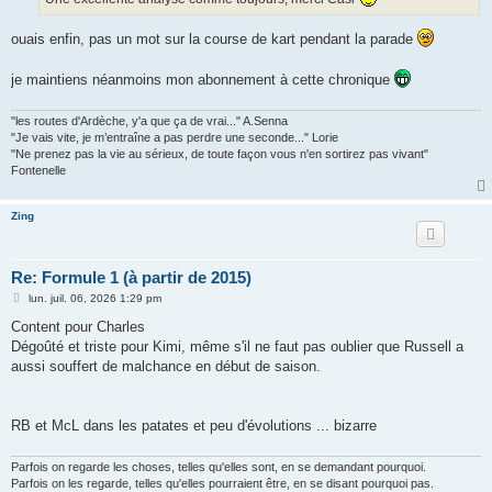
e
ouais enfin, pas un mot sur la course de kart pendant la parade
je maintiens néanmoins mon abonnement à cette chronique
"les routes d'Ardèche, y'a que ça de vrai..." A.Senna
"Je vais vite, je m’entraîne a pas perdre une seconde..." Lorie
"Ne prenez pas la vie au sérieux, de toute façon vous n'en sortirez pas vivant"
Fontenelle
Zing
Re: Formule 1 (à partir de 2015)
M
lun. juil. 06, 2026 1:29 pm
e
s
Content pour Charles
s
Dégoûté et triste pour Kimi, même s'il ne faut pas oublier que Russell a
a
g
aussi souffert de malchance en début de saison.
e
RB et McL dans les patates et peu d'évolutions ... bizarre
Parfois on regarde les choses, telles qu'elles sont, en se demandant pourquoi.
Parfois on les regarde, telles qu'elles pourraient être, en se disant pourquoi pas.