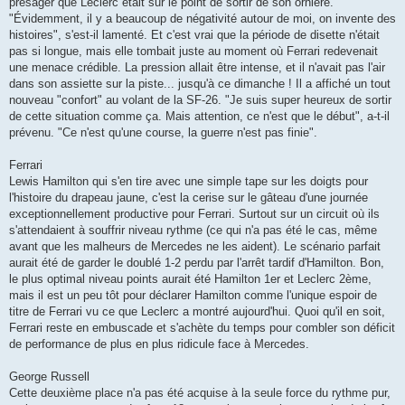
présager que Leclerc était sur le point de sortir de son ornière.
"Évidemment, il y a beaucoup de négativité autour de moi, on invente des
histoires", s'est-il lamenté. Et c'est vrai que la période de disette n'était
pas si longue, mais elle tombait juste au moment où Ferrari redevenait
une menace crédible. La pression allait être intense, et il n'avait pas l'air
dans son assiette sur la piste... jusqu'à ce dimanche ! Il a affiché un tout
nouveau "confort" au volant de la SF-26. "Je suis super heureux de sortir
de cette situation comme ça. Mais attention, ce n'est que le début", a-t-il
prévenu. "Ce n'est qu'une course, la guerre n'est pas finie".
Ferrari
Lewis Hamilton qui s'en tire avec une simple tape sur les doigts pour
l'histoire du drapeau jaune, c'est la cerise sur le gâteau d'une journée
exceptionnellement productive pour Ferrari. Surtout sur un circuit où ils
s'attendaient à souffrir niveau rythme (ce qui n'a pas été le cas, même
avant que les malheurs de Mercedes ne les aident). Le scénario parfait
aurait été de garder le doublé 1-2 perdu par l'arrêt tardif d'Hamilton. Bon,
le plus optimal niveau points aurait été Hamilton 1er et Leclerc 2ème,
mais il est un peu tôt pour déclarer Hamilton comme l'unique espoir de
titre de Ferrari vu ce que Leclerc a montré aujourd'hui. Quoi qu'il en soit,
Ferrari reste en embuscade et s'achète du temps pour combler son déficit
de performance de plus en plus ridicule face à Mercedes.
George Russell
Cette deuxième place n'a pas été acquise à la seule force du rythme pur,