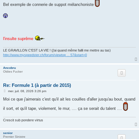
Bel exemple de connerie de suppot mélanchoniste
l'insulte suprême
LE GRAVILLON C'EST LA VIE ! (j'ai quand même failli me mettre au tas)
http://www.myspeedster.ch/forum/viewtop ... 57&start=0
Ancobru
Oldies Fucker
Re: Formule 1 (à partir de 2015)
M
mer. juil. 08, 2026 3:26 pm
e
s
Moi ce que j'aimerais c'est qu'il ait les couilles d'aller jusqu'au bout, quand
s
a
il sort, et qu'il tape, violement, le mur, .... ça se serait du talent ....
g
e
Crescit sub pondere virtus
senior
Premier Sinistre