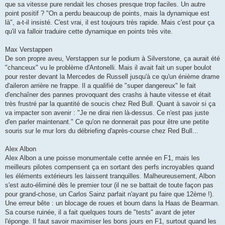
que sa vitesse pure rendait les choses presque trop faciles. Un autre
point positif ? "On a perdu beaucoup de points, mais la dynamique est
là", a-t-il insisté. C'est vrai, il est toujours très rapide. Mais c'est pour ça
qu'il va falloir traduire cette dynamique en points très vite.
Max Verstappen
De son propre aveu, Verstappen sur le podium à Silverstone, ça aurait été
"chanceux" vu le problème d'Antonelli. Mais il avait fait un super boulot
pour rester devant la Mercedes de Russell jusqu'à ce qu'un énième drame
d'aileron arrière ne frappe. Il a qualifié de "super dangereux" le fait
d'enchaîner des pannes provoquant des crashs à haute vitesse et était
très frustré par la quantité de soucis chez Red Bull. Quant à savoir si ça
va impacter son avenir : "Je ne dirai rien là-dessus. Ce n'est pas juste
d'en parler maintenant." Ce qu'on ne donnerait pas pour être une petite
souris sur le mur lors du débriefing d'après-course chez Red Bull...
Alex Albon
Alex Albon a une poisse monumentale cette année en F1, mais les
meilleurs pilotes compensent ça en sortant des perfs incroyables quand
les éléments extérieurs les laissent tranquilles. Malheureusement, Albon
s'est auto-éliminé dès le premier tour (il ne se battait de toute façon pas
pour grand-chose, un Carlos Sainz parfait n'ayant pu faire que 12ème !).
Une erreur bête : un blocage de roues et boum dans la Haas de Bearman.
Sa course ruinée, il a fait quelques tours de "tests" avant de jeter
l'éponge. Il faut savoir maximiser les bons jours en F1, surtout quand les