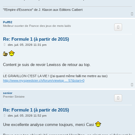
"l'Empire d'Essence" de J. Klaxon aux Editions Catbert
Puff92
Meilleur ouvrier de France des jeux de mots laids
Re: Formule 1 (à partir de 2015)
M
dim. juil. 05, 2026 11:31 pm
e
s
s
a
g
Content je suis de revoir Lewisss de retour au top.
e
LE GRAVILLON C'EST LA VIE ! (j'ai quand même failli me mettre au tas)
http://www.myspeedster.ch/forum/viewtop ... 57&start=0
senior
Premier Sinistre
Re: Formule 1 (à partir de 2015)
M
dim. juil. 05, 2026 11:52 pm
e
s
Une excellente analyse comme toujours, merci Casi
s
a
g