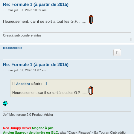
Re: Formule 1 (à partir de 2015)
M
mar. juil. 07, 2026 10:39 am
e
s
s
Heureusement, car il se sort à tout les G.P. .......
a
g
e
Crescit sub pondere virtus
blacksrookie
Re: Formule 1 (à partir de 2015)
M
mar. juil. 07, 2026 11:07 am
e
s
s
Ancobru
a écrit :
a
g
e
Heureusement, car il se sort à tout les G.P. .......
Jeff Meth group 2.0 Product Addict
Red Jumpy Driver
Megane à pile
Ancien Sauveur de planète en GLC
, alias "Crack Picasso" - Ex Touran Club addict