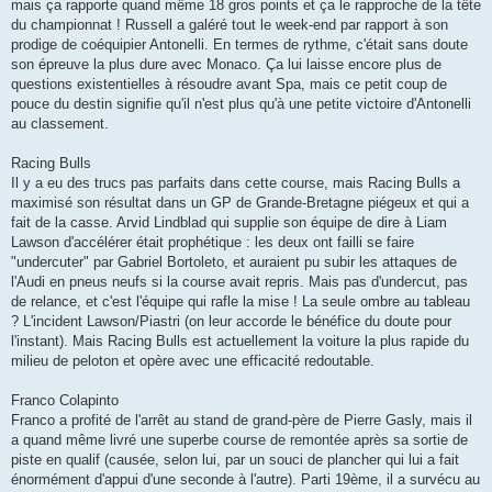
mais ça rapporte quand même 18 gros points et ça le rapproche de la tête
du championnat ! Russell a galéré tout le week-end par rapport à son
prodige de coéquipier Antonelli. En termes de rythme, c'était sans doute
son épreuve la plus dure avec Monaco. Ça lui laisse encore plus de
questions existentielles à résoudre avant Spa, mais ce petit coup de
pouce du destin signifie qu'il n'est plus qu'à une petite victoire d'Antonelli
au classement.
Racing Bulls
Il y a eu des trucs pas parfaits dans cette course, mais Racing Bulls a
maximisé son résultat dans un GP de Grande-Bretagne piégeux et qui a
fait de la casse. Arvid Lindblad qui supplie son équipe de dire à Liam
Lawson d'accélérer était prophétique : les deux ont failli se faire
"undercuter" par Gabriel Bortoleto, et auraient pu subir les attaques de
l'Audi en pneus neufs si la course avait repris. Mais pas d'undercut, pas
de relance, et c'est l'équipe qui rafle la mise ! La seule ombre au tableau
? L'incident Lawson/Piastri (on leur accorde le bénéfice du doute pour
l'instant). Mais Racing Bulls est actuellement la voiture la plus rapide du
milieu de peloton et opère avec une efficacité redoutable.
Franco Colapinto
Franco a profité de l'arrêt au stand de grand-père de Pierre Gasly, mais il
a quand même livré une superbe course de remontée après sa sortie de
piste en qualif (causée, selon lui, par un souci de plancher qui lui a fait
énormément d'appui d'une seconde à l'autre). Parti 19ème, il a survécu au