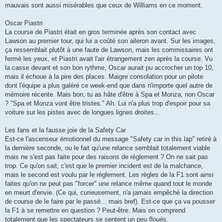
mauvais sont aussi misérables que ceux de Williams en ce moment.
Oscar Piastri
La course de Piastri était en gros terminée après son contact avec
Lawson au premier tour, qui lui a coûté son aileron avant. Sur les images,
ça ressemblait plutôt à une faute de Lawson, mais les commissaires ont
fermé les yeux, et Piastri avait l'air étrangement zen après la course. Vu
la casse devant et son bon rythme, Oscar aurait pu accrocher un top 10,
mais il échoue à la pire des places. Maigre consolation pour un pilote
dont l'équipe a plus galéré ce week-end que dans n'importe quel autre de
mémoire récente. Mais bon, tu as hâte d'être à Spa et Monza, non Oscar
? "Spa et Monza vont être tristes." Ah. Lui n'a plus trop d'espoir pour sa
voiture sur les pistes avec de longues lignes droites...
Les fans et la fausse joie de la Safety Car
Est-ce l'ascenseur émotionnel du message "Safety car in this lap" retiré à
la dernière seconde, ou le fait qu'une relance semblait totalement viable
mais ne s'est pas faite pour des raisons de règlement ? On ne sait pas
trop. Ce qu'on sait, c'est que le premier incident est de la malchance,
mais le second est voulu par le règlement. Les règles de la F1 sont ainsi
faites qu'on ne peut pas "forcer" une relance même quand tout le monde
en meurt d'envie. (Ce qui, curieusement, n'a jamais empêché la direction
de course de le faire par le passé... mais bref). Est-ce que ça va pousser
la F1 à se remettre en question ? Peut-être. Mais on comprend
totalement que les spectateurs se sentent un peu floués.