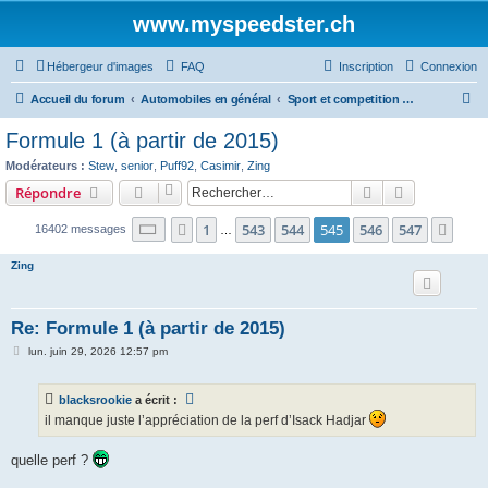
www.myspeedster.ch
Hébergeur d'images
FAQ
Inscription
Connexion
R
Accueil du forum
Automobiles en général
Sport et competition automobile
e
Formule 1 (à partir de 2015)
c
Modérateurs :
Stew
,
senior
,
Puff92
,
Casimir
,
Zing
h
Rechercher
Recherche 
Répondre
e
Page
545
sur
547
1
543
544
545
546
547
Précédent
Suiv
16402 messages
r
…
c
Zing
h
e
Re: Formule 1 (à partir de 2015)
r
M
lun. juin 29, 2026 12:57 pm
e
s
s
blacksrookie
a écrit :
a
g
il manque juste l’appréciation de la perf d’Isack Hadjar
e
quelle perf ?