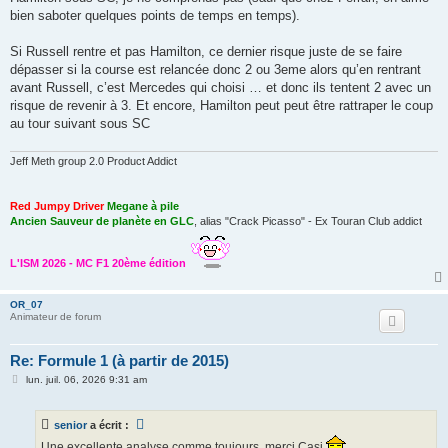
bien saboter quelques points de temps en temps).
Si Russell rentre et pas Hamilton, ce dernier risque juste de se faire
dépasser si la course est relancée donc 2 ou 3eme alors qu’en rentrant
avant Russell, c’est Mercedes qui choisi … et donc ils tentent 2 avec un
risque de revenir à 3. Et encore, Hamilton peut peut être rattraper le coup
au tour suivant sous SC
Jeff Meth group 2.0 Product Addict
Red Jumpy Driver
Megane à pile
Ancien Sauveur de planète en GLC
, alias "Crack Picasso" - Ex Touran Club addict
L'ISM 2026 - MC F1 20ème édition
OR_07
Animateur de forum
Re: Formule 1 (à partir de 2015)
M
lun. juil. 06, 2026 9:31 am
e
s
s
senior
a écrit :
a
g
Une excellente analyse comme toujours, merci Casi