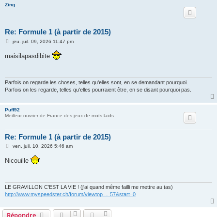
Zing
Re: Formule 1 (à partir de 2015)
M
jeu. juil. 09, 2026 11:47 pm
e
s
maisilapasdibite
s
a
g
e
Parfois on regarde les choses, telles qu'elles sont, en se demandant pourquoi.
Parfois on les regarde, telles qu'elles pourraient être, en se disant pourquoi pas.
Puff92
Meilleur ouvrier de France des jeux de mots laids
Re: Formule 1 (à partir de 2015)
M
ven. juil. 10, 2026 5:46 am
e
s
Nicouille
s
a
g
e
LE GRAVILLON C'EST LA VIE ! (j'ai quand même failli me mettre au tas)
http://www.myspeedster.ch/forum/viewtop ... 57&start=0
Répondre