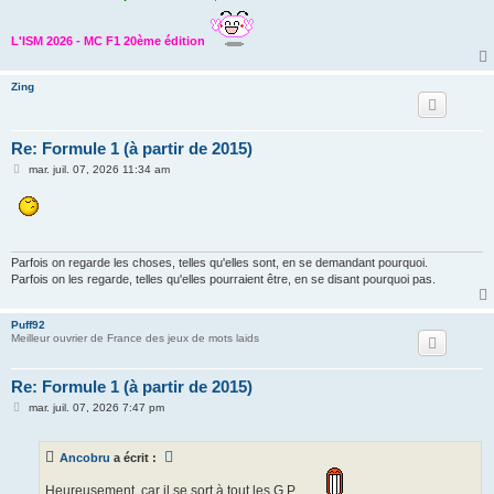
L'ISM 2026 - MC F1 20ème édition
Zing
Re: Formule 1 (à partir de 2015)
M
mar. juil. 07, 2026 11:34 am
e
s
s
a
g
e
Parfois on regarde les choses, telles qu'elles sont, en se demandant pourquoi.
Parfois on les regarde, telles qu'elles pourraient être, en se disant pourquoi pas.
Puff92
Meilleur ouvrier de France des jeux de mots laids
Re: Formule 1 (à partir de 2015)
M
mar. juil. 07, 2026 7:47 pm
e
s
s
Ancobru
a écrit :
a
g
e
Heureusement, car il se sort à tout les G.P. .......