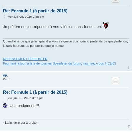
Re: Formule 1 (à partir de 2015)
M
mer. juil. 08, 2026 9:58 pm
e
s
Je préfère ne pas répondre à vos vilénies sans fondement
s
a
g
e
Quand je lis ce que je lis, quand je vois ce que je vois, quand j'entends ce que j'entends,
je suis heureux de penser ce que je pense
RECENSEMENT SPEEDSTER
Pour tenir à jour la liste de tous les Speedster du forum, inscrivez-vous ! [CLIC]
VP.
Prout
Re: Formule 1 (à partir de 2015)
M
jeu. juil. 09, 2026 3:57 pm
e
s
iladitfondement!!!!
s
a
g
e
- La lumière est à droite -