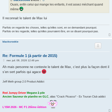
a
g
Ouais, enfin celui qui mange les enfants, il est assez méchant quand
e
même
Il reconnait le talent de Max lui
Parfois on regarde les choses, telles qu'elles sont, en se demandant pourquoi.
Parfois on les regarde, telles qu'elles pourraient être, en se disant pourquoi pas.
blacksrookie
Re: Formule 1 (à partir de 2015)
M
mer. juil. 08, 2026 12:46 pm
e
s
Ah mais personne ne conteste le talent de Max, c’est plus la façon dont il
s
s’en sert parfois qui agace
a
g
e
Jeff Meth group 2.0 Product Addict
Red Jumpy Driver
Megane à pile
Ancien Sauveur de planète en GLC
, alias "Crack Picasso" - Ex Touran Club addict
L'ISM 2026 - MC F1 20ème édition