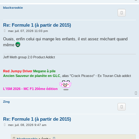
blacksrookie
Re: Formule 1 (à partir de 2015)
M
mar. juil. 07, 2026 11:03 pm
e
s
Ouais, enfin celui qui mange les enfants, il est assez méchant quand
s
même
a
g
e
Jeff Meth group 2.0 Product Addict
Red Jumpy Driver
Megane à pile
Ancien Sauveur de planète en GLC
, alias "Crack Picasso" - Ex Touran Club addict
L'ISM 2026 - MC F1 20ème édition
Zing
Re: Formule 1 (à partir de 2015)
M
mer. juil. 08, 2026 9:47 am
e
s
s
blacksrookie
a écrit :