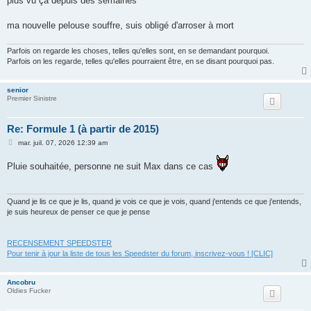
plus vu ça depuis des semaines
g
e
ma nouvelle pelouse souffre, suis obligé d'arroser à mort
Parfois on regarde les choses, telles qu'elles sont, en se demandant pourquoi.
Parfois on les regarde, telles qu'elles pourraient être, en se disant pourquoi pas.
senior
Premier Sinistre
Re: Formule 1 (à partir de 2015)
M
mar. juil. 07, 2026 12:39 am
e
s
Pluie souhaitée, personne ne suit Max dans ce cas
s
a
g
e
Quand je lis ce que je lis, quand je vois ce que je vois, quand j'entends ce que j'entends,
je suis heureux de penser ce que je pense
RECENSEMENT SPEEDSTER
Pour tenir à jour la liste de tous les Speedster du forum, inscrivez-vous ! [CLIC]
Ancobru
Oldies Fucker