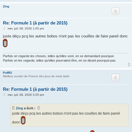
Zing
Re: Formule 1 (à partir de 2015)
M
mer. juil. 08, 2026 1:05 pm
e
s
juste déçu pcq les autres bobos n'ont pas les couilles de faire pareil donc
s
a
g
e
Parfois on regarde les choses, telles qu'elles sont, en se demandant pourquoi.
Parfois on les regarde, telles qu'elles pourraient être, en se disant pourquoi pas.
Puff92
Meilleur ouvrier de France des jeux de mots laids
Re: Formule 1 (à partir de 2015)
M
mer. juil. 08, 2026 3:25 pm
e
s
s
Zing
a écrit :
a
g
juste déçu pcq les autres bobos n'ont pas les couilles de faire pareil
e
donc