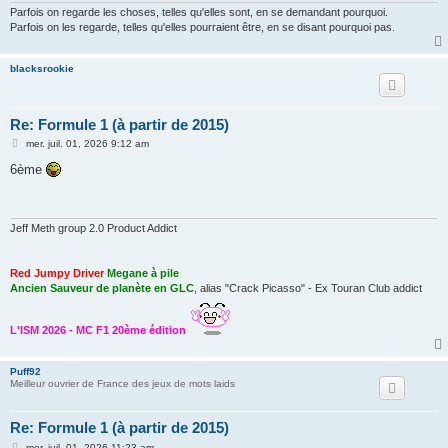
Parfois on regarde les choses, telles qu'elles sont, en se demandant pourquoi.
Parfois on les regarde, telles qu'elles pourraient être, en se disant pourquoi pas.
blacksrookie
Re: Formule 1 (à partir de 2015)
M
mer. juil. 01, 2026 9:12 am
e
s
6ème
s
a
g
e
Jeff Meth group 2.0 Product Addict
Red Jumpy Driver
Megane à pile
Ancien Sauveur de planète en GLC
, alias "Crack Picasso" - Ex Touran Club addict
L'ISM 2026 - MC F1 20ème édition
Puff92
Meilleur ouvrier de France des jeux de mots laids
Re: Formule 1 (à partir de 2015)
M
mer. juil. 01, 2026 11:23 am