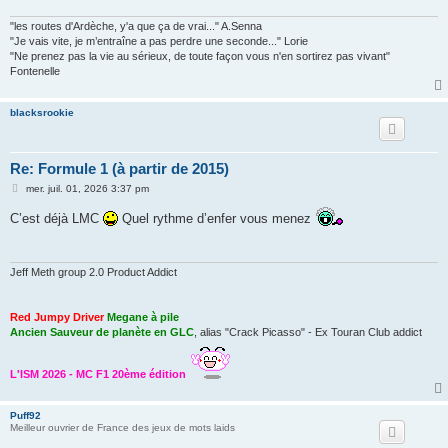
g
e
"les routes d'Ardèche, y'a que ça de vrai..." A.Senna
"Je vais vite, je m’entraîne a pas perdre une seconde..." Lorie
"Ne prenez pas la vie au sérieux, de toute façon vous n'en sortirez pas vivant"
Fontenelle
blacksrookie
Re: Formule 1 (à partir de 2015)
M
mer. juil. 01, 2026 3:37 pm
e
s
C’est déjà LMC
Quel rythme d’enfer vous menez
s
a
g
e
Jeff Meth group 2.0 Product Addict
Red Jumpy Driver
Megane à pile
Ancien Sauveur de planète en GLC
, alias "Crack Picasso" - Ex Touran Club addict
L'ISM 2026 - MC F1 20ème édition
Puff92
Meilleur ouvrier de France des jeux de mots laids