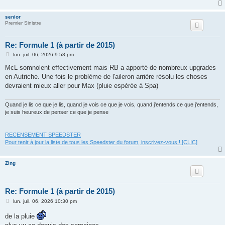
senior
Premier Sinistre
Re: Formule 1 (à partir de 2015)
M
lun. juil. 06, 2026 9:53 pm
e
s
McL somnolent effectivement mais RB a apporté de nombreux upgrades
s
en Autriche. Une fois le problème de l'aileron arrière résolu les choses
a
g
devraient mieux aller pour Max (pluie espérée à Spa)
e
Quand je lis ce que je lis, quand je vois ce que je vois, quand j'entends ce que j'entends,
je suis heureux de penser ce que je pense
RECENSEMENT SPEEDSTER
Pour tenir à jour la liste de tous les Speedster du forum, inscrivez-vous ! [CLIC]
Zing
Re: Formule 1 (à partir de 2015)
M
lun. juil. 06, 2026 10:30 pm
e
s
de la pluie
s
a