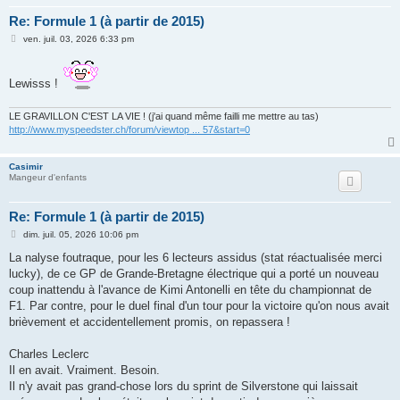
Re: Formule 1 (à partir de 2015)
M
ven. juil. 03, 2026 6:33 pm
e
s
s
a
Lewisss !
g
e
LE GRAVILLON C'EST LA VIE ! (j'ai quand même failli me mettre au tas)
http://www.myspeedster.ch/forum/viewtop ... 57&start=0
Casimir
Mangeur d'enfants
Re: Formule 1 (à partir de 2015)
M
dim. juil. 05, 2026 10:06 pm
e
s
La nalyse foutraque, pour les 6 lecteurs assidus (stat réactualisée merci
s
lucky), de ce GP de Grande-Bretagne électrique qui a porté un nouveau
a
g
coup inattendu à l'avance de Kimi Antonelli en tête du championnat de
e
F1. Par contre, pour le duel final d'un tour pour la victoire qu'on nous avait
brièvement et accidentellement promis, on repassera !
Charles Leclerc
Il en avait. Vraiment. Besoin.
Il n'y avait pas grand-chose lors du sprint de Silverstone qui laissait