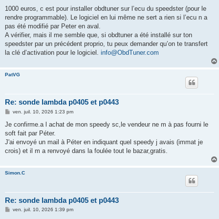
1000 euros, c est pour installer obdtuner sur l’ecu du speedster (pour le
rendre programmable). Le logiciel en lui même ne sert a rien si l’ecu n a
pas été modifié par Peter en aval.
A vérifier, mais il me semble que, si obdtuner a été installé sur ton
speedster par un précédent proprio, tu peux demander qu’on te transfert
la clé d’activation pour le logiciel.
info@ObdTuner.com
PatVG
Re: sonde lambda p0405 et p0443
M
ven. juil. 10, 2026 1:23 pm
e
s
Je confirme.a l achat de mon speedy sc,le vendeur ne m à pas fourni le
s
soft fait par Péter.
a
g
J'ai envoyé un mail à Péter en indiquant quel speedy j avais (immat je
e
crois) et il m a renvoyé dans la foulée tout le bazar,gratis.
Simon.C
Re: sonde lambda p0405 et p0443
M
ven. juil. 10, 2026 1:39 pm
e