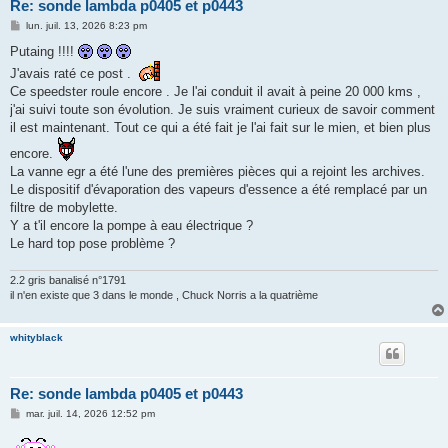
Re: sonde lambda p0405 et p0443
M
lun. juil. 13, 2026 8:23 pm
e
s
Putaing !!!!
s
J'avais raté ce post .
a
g
Ce speedster roule encore . Je l'ai conduit il avait à peine 20 000 kms ,
e
j'ai suivi toute son évolution. Je suis vraiment curieux de savoir comment
il est maintenant. Tout ce qui a été fait je l'ai fait sur le mien, et bien plus
encore.
La vanne egr a été l'une des premières pièces qui a rejoint les archives.
Le dispositif d'évaporation des vapeurs d'essence a été remplacé par un
filtre de mobylette.
Y a t'il encore la pompe à eau électrique ?
Le hard top pose problème ?
2.2 gris banalisé n°1791
il n'en existe que 3 dans le monde , Chuck Norris a la quatrième
whityblack
Re: sonde lambda p0405 et p0443
M
mar. juil. 14, 2026 12:52 pm
e
s