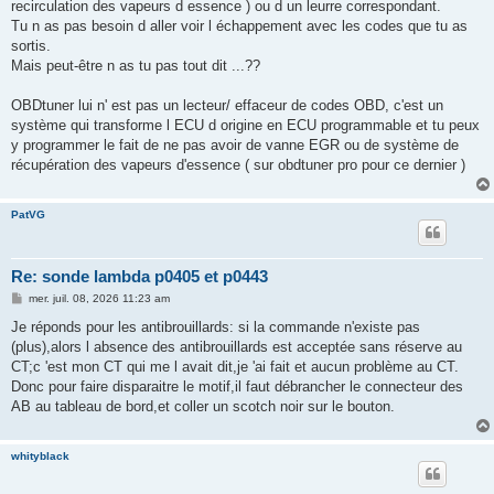
g
recirculation des vapeurs d essence ) ou d un leurre correspondant.
e
Tu n as pas besoin d aller voir l échappement avec les codes que tu as
sortis.
Mais peut-être n as tu pas tout dit ...??
OBDtuner lui n' est pas un lecteur/ effaceur de codes OBD, c'est un
système qui transforme l ECU d origine en ECU programmable et tu peux
y programmer le fait de ne pas avoir de vanne EGR ou de système de
récupération des vapeurs d'essence ( sur obdtuner pro pour ce dernier )
PatVG
Re: sonde lambda p0405 et p0443
M
mer. juil. 08, 2026 11:23 am
e
s
Je réponds pour les antibrouillards: si la commande n'existe pas
s
(plus),alors l absence des antibrouillards est acceptée sans réserve au
a
g
CT;c 'est mon CT qui me l avait dit,je 'ai fait et aucun problème au CT.
e
Donc pour faire disparaitre le motif,il faut débrancher le connecteur des
AB au tableau de bord,et coller un scotch noir sur le bouton.
whityblack