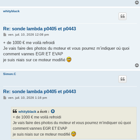
whityblack
Re: sonde lambda p0405 et p0443
M
ven. juil. 10, 2026 12:08 pm
e
s
+ de 1000 € me voilà refroidi
s
Je vais faire des photos du moteur et vous pourrez m’indiquer oú quoi
a
g
comment vannes EGR ET EVAP
e
je suis niais sur ce moteur modifié
Simon.C
Re: sonde lambda p0405 et p0443
M
ven. juil. 10, 2026 1:16 pm
e
s
s
whityblack
a écrit :
a
g
+ de 1000 € me voilà refroidi
e
Je vais faire des photos du moteur et vous pourrez m’indiquer oú quoi
comment vannes EGR ET EVAP
je suis niais sur ce moteur modifié