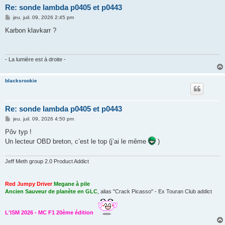
Re: sonde lambda p0405 et p0443
M
jeu. juil. 09, 2026 2:45 pm
e
s
Karbon klavkarr ?
s
a
g
e
- La lumière est à droite -
blacksrookie
Re: sonde lambda p0405 et p0443
M
jeu. juil. 09, 2026 4:50 pm
e
s
Pôv typ !
s
Un lecteur OBD breton, c’est le top (j’ai le même
)
a
g
e
Jeff Meth group 2.0 Product Addict
Red Jumpy Driver
Megane à pile
Ancien Sauveur de planète en GLC
, alias "Crack Picasso" - Ex Touran Club addict
L'ISM 2026 - MC F1 20ème édition