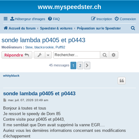
www.myspeedster.ch
Hébergeur d'images
FAQ
Inscription
Connexion
R
Accueil du forum
Speedster & voitures
Préparation sur le Speedster
e
sonde lambda p0405 et p0443
c
Modérateurs :
Stew
,
blacksrookie
,
Puff92
h
Rechercher
Recherche 
Répondre
e
1
2
Suivant
45 messages
r
c
whityblack
h
e
sonde lambda p0405 et p0443
r
M
mar. juil. 07, 2026 10:49 am
e
s
Bonjour à toutes et tous
s
Je ressort le speedy de Dom 85
a
g
Contre visite pour p0405 et p0443,
e
Il me semblait que Dom avait supprimé la vanne EGR....
Auriez vous les dernières informations concernant ses modifications
d’échappement