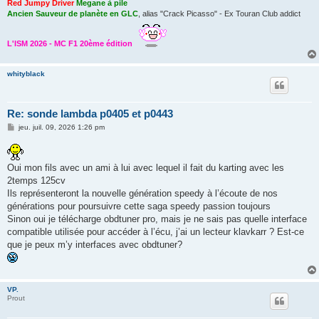
Red Jumpy Driver
Megane à pile
Ancien Sauveur de planète en GLC
, alias "Crack Picasso" - Ex Touran Club addict
L'ISM 2026 - MC F1 20ème édition
whityblack
Re: sonde lambda p0405 et p0443
M
jeu. juil. 09, 2026 1:26 pm
e
s
s
a
Oui mon fils avec un ami à lui avec lequel il fait du karting avec les
g
e
2temps 125cv
Ils représenteront la nouvelle génération speedy à l’écoute de nos
générations pour poursuivre cette saga speedy passion toujours
Sinon oui je télécharge obdtuner pro, mais je ne sais pas quelle interface
compatible utilisée pour accéder à l’écu, j’ai un lecteur klavkarr ? Est-ce
que je peux m’y interfaces avec obdtuner?
VP.
Prout