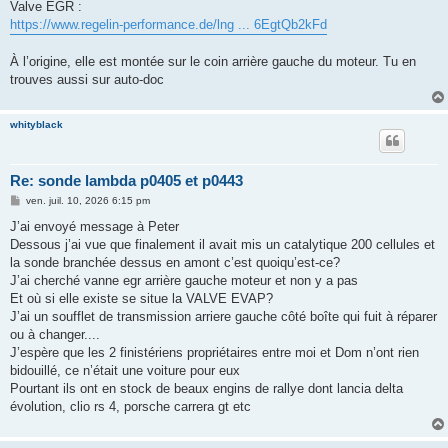
s
Valve EGR :
s
https://www.regelin-performance.de/lng ... 6EgtQb2kFd
a
g
e
À l’origine, elle est montée sur le coin arrière gauche du moteur. Tu en
trouves aussi sur auto-doc
whityblack
Re: sonde lambda p0405 et p0443
M
ven. juil. 10, 2026 6:15 pm
e
s
J’ai envoyé message à Peter
s
Dessous j’ai vue que finalement il avait mis un catalytique 200 cellules et
a
g
la sonde branchée dessus en amont c’est quoiqu’est-ce?
e
J’ai cherché vanne egr arrière gauche moteur et non y a pas
Et où si elle existe se situe la VALVE EVAP?
J’ai un soufflet de transmission arriere gauche côté boîte qui fuit à réparer
ou à changer....
J’espère que les 2 finistériens propriétaires entre moi et Dom n’ont rien
bidouillé, ce n’était une voiture pour eux
Pourtant ils ont en stock de beaux engins de rallye dont lancia delta
évolution, clio rs 4, porsche carrera gt etc