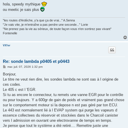
s
hola, speedy mythique
s
ou meetic je sais plus
a
g
e
"les routes d'Ardèche, y'a que ça de vrai..." A.Senna
"Je vais vite, je m’entraîne a pas perdre une seconde..." Lorie
"Ne prenez pas la vie au sérieux, de toute façon vous n'en sortirez pas vivant"
Fontenelle
VX'er
Re: sonde lambda p0405 et p0443
M
mar. juil. 07, 2026 1:32 pm
e
s
Bonjour,
s
Le titre ne veut rien dire, les sondes lambda ne sont oas à l origine de
a
g
ces codes.
e
Le 405 c est l 'EGR.
Si tu as encore le connecteur, tu remets une vanne EGR pour le contrôle
ou pour toujours. Y a 600gr de gain de poids et vraiment pas grand chose
sur le comportement moteur si la depose n est pas géré par ton ECU.
Le 443 est normalement lié à l EVAP system qui purge les vapeurs d
essence collectees du réservoir et stockées dans le Charcoil canister
vers l admission en ouvrant une electrovanne de temps en temps.
Je pense que tout le système a été retiré.... Remettre juste une