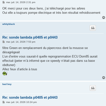
M
mar. juil. 14, 2026 2:31 pm
e
s
OK merci pour ces deux liens, j’ai téléchargé pour les arbres
s
Oui elle a toujours pompe électrique et très bon résultat refroidissement
a
g
e
whityblack
Re: sonde lambda p0405 et p0443
M
mar. juil. 14, 2026 7:53 pm
e
s
filtre Green en remplacement du pipercross dont la mousse se
s
désagrègeait
a
g
L’un d’entre vous saurait-il quelle reprogrammation ECU Dom85 aurait
e
effectué (peter m’à informé que ce speedy n’était pas dans sa base
obdtuner)
Allez feux d’article à tous
bad boy
Re: sonde lambda p0405 et p0443
M
mar. juil. 14, 2026 10:24 pm
e