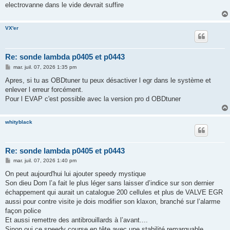
electrovanne dans le vide devrait suffire
VX'er
Re: sonde lambda p0405 et p0443
M
mar. juil. 07, 2026 1:35 pm
e
s
Apres, si tu as OBDtuner tu peux désactiver l egr dans le système et
s
enlever l erreur forcément.
a
g
Pour l EVAP c'est possible avec la version pro d OBDtuner
e
whityblack
Re: sonde lambda p0405 et p0443
M
mar. juil. 07, 2026 1:40 pm
e
s
On peut aujourd'hui lui ajouter speedy mystique
s
Son dieu Dom l’a fait le plus léger sans laisser d’indice sur son dernier
a
g
échappement qui aurait un catalogue 200 cellules et plus de VALVE EGR
e
aussi pour contre visite je dois modifier son klaxon, branché sur l’alarme
façon police
Et aussi remettre des antibrouillards à l’avant....
Sinon oui ce speedy course en tête avec une stabilité remarquable