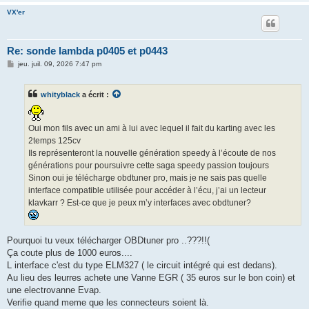
VX'er
Re: sonde lambda p0405 et p0443
M
jeu. juil. 09, 2026 7:47 pm
e
s
s
whityblack
a écrit :
a
g
e
Oui mon fils avec un ami à lui avec lequel il fait du karting avec les
2temps 125cv
Ils représenteront la nouvelle génération speedy à l’écoute de nos
générations pour poursuivre cette saga speedy passion toujours
Sinon oui je télécharge obdtuner pro, mais je ne sais pas quelle
interface compatible utilisée pour accéder à l’écu, j’ai un lecteur
klavkarr ? Est-ce que je peux m’y interfaces avec obdtuner?
Pourquoi tu veux télécharger OBDtuner pro ..???!!(
Ça coute plus de 1000 euros....
L interface c'est du type ELM327 ( le circuit intégré qui est dedans).
Au lieu des leurres achete une Vanne EGR ( 35 euros sur le bon coin) et
une electrovanne Evap.
Verifie quand meme que les connecteurs soient là.