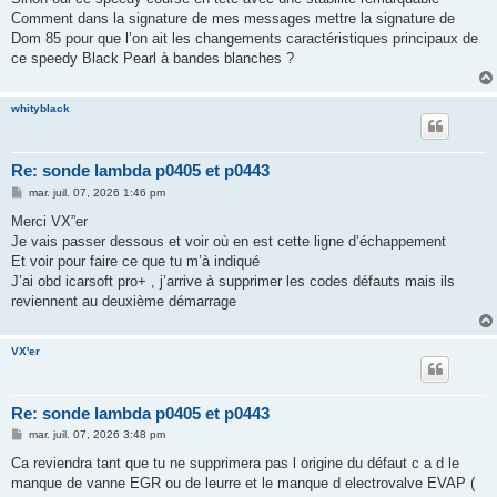
Comment dans la signature de mes messages mettre la signature de
Dom 85 pour que l’on ait les changements caractéristiques principaux de
ce speedy Black Pearl à bandes blanches ?
whityblack
Re: sonde lambda p0405 et p0443
M
mar. juil. 07, 2026 1:46 pm
e
s
Merci VX”er
s
Je vais passer dessous et voir où en est cette ligne d’échappement
a
g
Et voir pour faire ce que tu m’à indiqué
e
J’ai obd icarsoft pro+ , j’arrive à supprimer les codes défauts mais ils
reviennent au deuxième démarrage
VX'er
Re: sonde lambda p0405 et p0443
M
mar. juil. 07, 2026 3:48 pm
e
s
Ca reviendra tant que tu ne supprimera pas l origine du défaut c a d le
s
manque de vanne EGR ou de leurre et le manque d electrovalve EVAP (
a