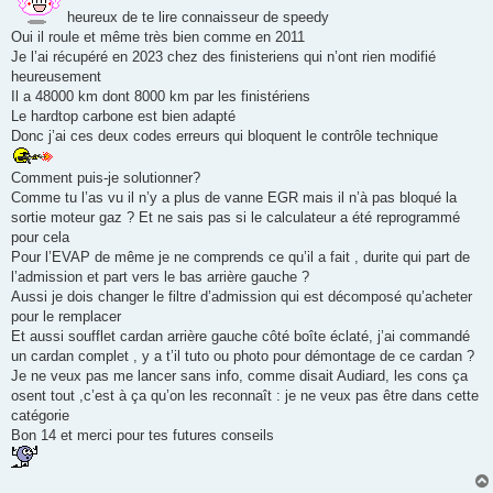
s
a
heureux de te lire connaisseur de speedy
g
Oui il roule et même très bien comme en 2011
e
Je l’ai récupéré en 2023 chez des finisteriens qui n’ont rien modifié
heureusement
Il a 48000 km dont 8000 km par les finistériens
Le hardtop carbone est bien adapté
Donc j’ai ces deux codes erreurs qui bloquent le contrôle technique
Comment puis-je solutionner?
Comme tu l’as vu il n’y a plus de vanne EGR mais il n’à pas bloqué la
sortie moteur gaz ? Et ne sais pas si le calculateur a été reprogrammé
pour cela
Pour l’EVAP de même je ne comprends ce qu’il a fait , durite qui part de
l’admission et part vers le bas arrière gauche ?
Aussi je dois changer le filtre d’admission qui est décomposé qu’acheter
pour le remplacer
Et aussi soufflet cardan arrière gauche côté boîte éclaté, j’ai commandé
un cardan complet , y a t’il tuto ou photo pour démontage de ce cardan ?
Je ne veux pas me lancer sans info, comme disait Audiard, les cons ça
osent tout ,c’est à ça qu’on les reconnaît : je ne veux pas être dans cette
catégorie
Bon 14 et merci pour tes futures conseils