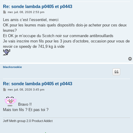
Re: sonde lambda p0405 et p0443
M
mer. juil. 08, 2026 2:53 pm
e
s
Les amis c’est l’essentiel, merci
s
OK pour les leurres mais quels dispositifs dois-je acheter pour ces deux
a
g
leurres?
e
Et OK je m’occupe du Scotch noir sur commande antibrouillards
Je vais inscrire mon fils pour les 3 jours d’octobre, occasion pour vous de
revoir ce speedy de 741,9 kg à vide
blacksrookie
Re: sonde lambda p0405 et p0443
M
mer. juil. 08, 2026 3:45 pm
e
s
s
a
Bravo !!
g
Mais ton fils ? Et pas toi ?
e
Jeff Meth group 2.0 Product Addict