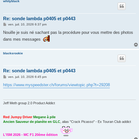
whityblack
Re: sonde lambda p0405 et p0443
M
ven. juil. 10, 2026 6:37 pm
e
s
Nouille je suis né sachant pas la procédure pour vous mettre des photos
s
dans mes messages
a
g
e
blacksrookie
Re: sonde lambda p0405 et p0443
M
ven. juil. 10, 2026 6:45 pm
e
s
https://www.myspeedster.ch/forums/viewtopic.php?t=29208
s
a
g
e
Jeff Meth group 2.0 Product Addict
Red Jumpy Driver
Megane à pile
Ancien Sauveur de planète en GLC
, alias "Crack Picasso" - Ex Touran Club addict
L'ISM 2026 - MC F1 20ème édition