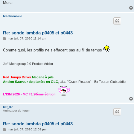
Merci
blacksrookie
Re: sonde lambda p0405 et p0443
M
mar. juil. 07, 2026 11:14 am
e
s
s
Comme quoi, les profils ne s’effacent pas au fil du temps
a
g
e
Jeff Meth group 2.0 Product Addict
Red Jumpy Driver
Megane à pile
Ancien Sauveur de planète en GLC
, alias "Crack Picasso" - Ex Touran Club addict
L'ISM 2026 - MC F1 20ème édition
OR_07
Animateur de forum
Re: sonde lambda p0405 et p0443
M
mar. juil. 07, 2026 12:08 pm
e