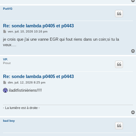
PatVG
Re: sonde lambda p0405 et p0443
M
ven. juil. 10, 2026 10:16 pm
e
s
je crois que j'ai une vanne EGR qui fout riens dans un coin;si tu la
s
veux....
a
g
e
VP.
Prout
Re: sonde lambda p0405 et p0443
M
dim. juil. 12, 2026 8:25 pm
e
s
iladitfistinièriens!!!!
s
a
g
e
- La lumière est à droite -
bad boy