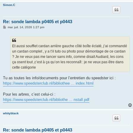
Simon.C
Re: sonde lambda p0405 et p0443
M
mar. juil. 14, 2026 1:27 pm
e
s
s
a
g
Et aussi soufflet cardan arrière gauche côté boîte éclaté, j’ai commandé
e
un cardan complet , y a t’il tuto ou photo pour démontage de ce cardan
? Je ne veux pas me lancer sans info, comme disait Audiard, les cons
ça osent tout ,c’est à ça qu’on les reconnaît : je ne veux pas être dans
cette catégorie
Tu as toutes les info/documents pour l’entretien du speedster ici :
https://www.speedsterclub.nl/bibliothee ... index.html
Pour les arbres, c’est celui-ci :
https://www.speedsterclub.nl/bibliothe ... nstall.pdf
whityblack
Re: sonde lambda p0405 et p0443