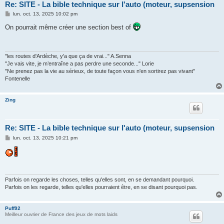
Re: SITE - La bible technique sur l'auto (moteur, supsension
M
lun. oct. 13, 2025 10:02 pm
e
s
On pourrait même créer une section best of
s
a
g
e
"les routes d'Ardèche, y'a que ça de vrai..." A.Senna
"Je vais vite, je m’entraîne a pas perdre une seconde..." Lorie
"Ne prenez pas la vie au sérieux, de toute façon vous n'en sortirez pas vivant"
Fontenelle
Zing
Re: SITE - La bible technique sur l'auto (moteur, supsension
M
lun. oct. 13, 2025 10:21 pm
e
s
s
a
g
e
Parfois on regarde les choses, telles qu'elles sont, en se demandant pourquoi.
Parfois on les regarde, telles qu'elles pourraient être, en se disant pourquoi pas.
Puff92
Meilleur ouvrier de France des jeux de mots laids