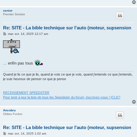
senior
Premier Sinistre
Re: SITE - La bible technique sur l'auto (moteur, supsension
M
mar. oct. 14, 2025 12:17 am
e
s
s
a
g
e
... enfin pas tous
Quand je lis ce que je lis, quand je vois ce que je vois, quand j'entends ce que j'entends,
je suis heureux de penser ce que je pense
RECENSEMENT SPEEDSTER
Pour tenir à jour la liste de tous les Speedster du forum, inscrivez-vous ! [CLIC]
Ancobru
Oldies Fucker
Re: SITE - La bible technique sur l'auto (moteur, supsension
M
mar. oct. 14, 2025 1:02 am
e