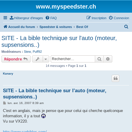
www.myspeedster.ch
Hébergeur d'images
FAQ
Inscription
Connexion
R
Accueil du forum
Speedster & voitures
Best Of
e
SITE - La bible technique sur l'auto (moteur,
c
supsensions..)
h
Modérateurs :
Stew
,
Puff92
e
Rechercher
Recherche 
Répondre
r
14 messages • Page
1
sur
1
c
Kanary
h
e
SITE - La bible technique sur l'auto (moteur,
r
supsensions..)
M
lun. avr. 16, 2007 8:39 am
e
s
C'est en anglais, mais je pense que pour celui qui cherche quelconque
s
information, il y a tout
a
g
Vu sur VX220.
e
http://www.carbibles.com/