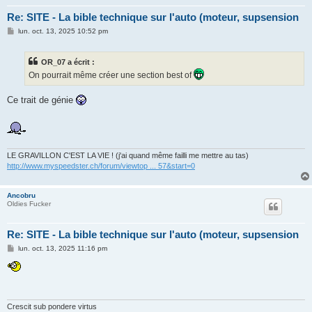
Re: SITE - La bible technique sur l'auto (moteur, supsension
M
lun. oct. 13, 2025 10:52 pm
e
s
s
OR_07 a écrit :
a
g
On pourrait même créer une section best of
e
Ce trait de génie
LE GRAVILLON C'EST LA VIE ! (j'ai quand même failli me mettre au tas)
http://www.myspeedster.ch/forum/viewtop ... 57&start=0
Ancobru
Oldies Fucker
Re: SITE - La bible technique sur l'auto (moteur, supsension
M
lun. oct. 13, 2025 11:16 pm
e
s
s
a
g
e
Crescit sub pondere virtus