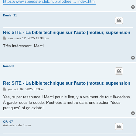
https://www.speedsterclub.nl/bibliothee ... index.html
Denis_31
Re: SITE - La bible technique sur l'auto (moteur, supsension
M
mer. mars 12, 2025 11:30 pm
e
s
Très intéressant. Merci
s
a
g
e
Noah00
Re: SITE - La bible technique sur l'auto (moteur, supsension
M
jeu. oct. 09, 2025 8:39 am
e
s
Yes, super ressource ! Merci pour le lien, y a vraiment de tout là-dedans.
s
À garder sous le coude. Peut-être à mettre dans une section "docs
a
g
pratiques" si ça existe !
e
OR_07
Animateur de forum