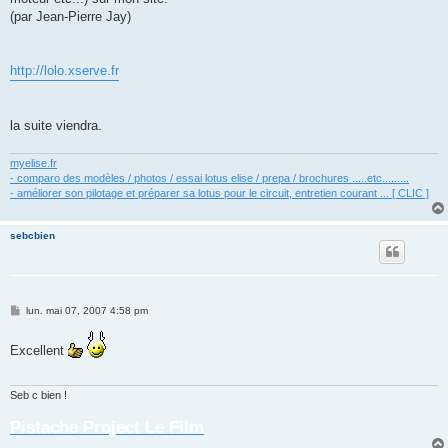
a
g
(par Jean-Pierre Jay)
e
http://lolo.xserve.fr
la suite viendra.
myelise.fr
- comparo des modèles / photos / essai lotus elise / prepa / brochures .....etc.........
- améliorer son pilotage et préparer sa lotus pour le circuit, entretien courant ... [ CLIC ]
sebcbien
M
lun. mai 07, 2007 4:58 pm
e
s
s
Excellent
a
g
e
Seb c bien !
Pistache Project Le Film