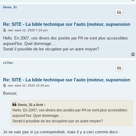
Denis_31
Re: SITE - La bible technique sur l'auto (moteur, supsension
M
mer. mars 12, 2025 7:19 pm
e
s
Hello. En 2007, ces divers doc postés par PA ne sont plus accessibles
s
aujourd’hui. Quel dommage….
a
g
Serait il possible de les récupérer par un autre moyen?
e
c17bis
Re: SITE - La bible technique sur l'auto (moteur, supsension
M
mer. mars 12, 2025 10:39 pm
e
s
Bonsoir,
s
a
g
Denis_31 a écrit :
e
Hello. En 2007, ces divers doc postés par PA ne sont plus accessibles
aujourd’hui. Quel dommage….
Serait il possible de les récupérer par un autre moyen?
Je ne sais pas si ça correspondrait, mais il y a ceci comme docs :