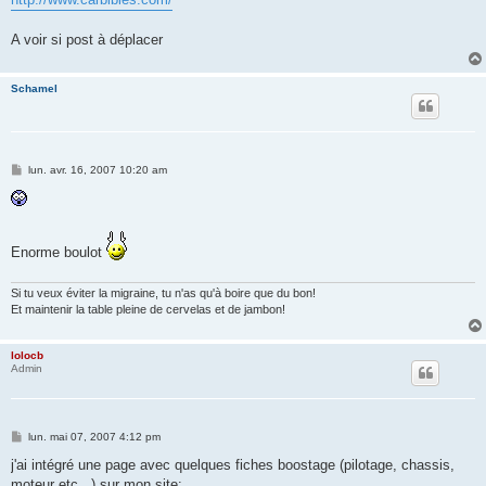
A voir si post à déplacer
Schamel
M
lun. avr. 16, 2007 10:20 am
e
s
s
a
g
e
Enorme boulot
Si tu veux éviter la migraine, tu n'as qu'à boire que du bon!
Et maintenir la table pleine de cervelas et de jambon!
lolocb
Admin
M
lun. mai 07, 2007 4:12 pm
e
s
j'ai intégré une page avec quelques fiches boostage (pilotage, chassis,
s
moteur etc...) sur mon site: